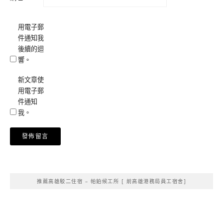
用電子郵
件通知我
後續的迴
響。
新文章使
用電子郵
件通知
我。
Alternative:
推薦高雄駁二住宿 – 帕鉑候工所 [ 前高雄港務局員工宿舍]