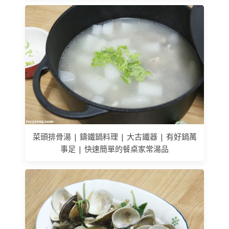
菜頭排骨湯 | 鑄鐵鍋料理 | 大古鐵器 | 有好鍋萬
事足 | 快速簡單的餐桌家常湯品