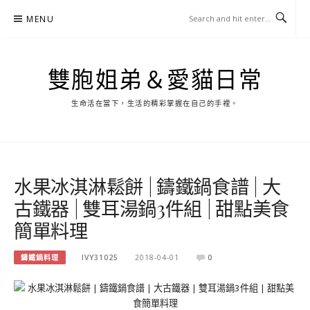
Skip
MENU
to
content
雙胞姐弟＆愛貓日常
生命活在當下，生活的精彩掌握在自己的手裡。
水果冰淇淋鬆餅 | 鑄鐵鍋食譜 | 大
古鐵器 | 雙耳湯鍋3件組 | 甜點美食
簡單料理
鑄鐵鍋料理
IVY31025
2018-04-01
0