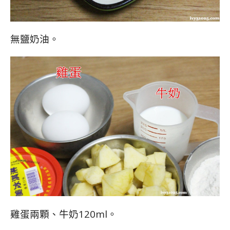
無鹽奶油。
雞蛋兩顆、牛奶120ml。