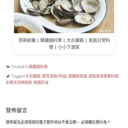
清蒸蛤蠣 | 鑄鐵鍋料理 | 大古鐵器 | 家庭日常料
理 | 小小下酒菜
Posted in
鑄鐵鍋料理
Tagged
大古鐵器
,
雙耳湯鍋3件組
,
鑄鐵鍋食譜
,
甜點美食簡單料理
,
水果冰淇淋鬆餅
,
無鹽奶油
發佈留言
發佈留言必須填寫的電子郵件地址不會公開。
必填欄位標示為
*