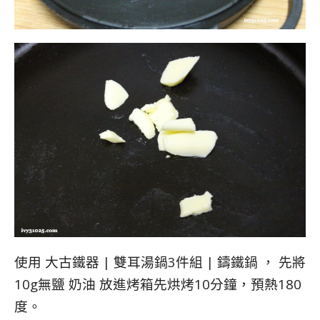
使用 大古鐵器 | 雙耳湯鍋3件組 | 鑄鐵鍋 ， 先將
10g無鹽 奶油 放進烤箱先烘烤10分鐘，預熱180
度。