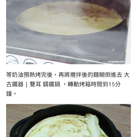
等奶油預熱烤完後，再將攪拌後的麵糊倒進去
大
古鐵器 | 雙耳 鑄鐵鍋
，轉動烤箱時間到15分
鐘。