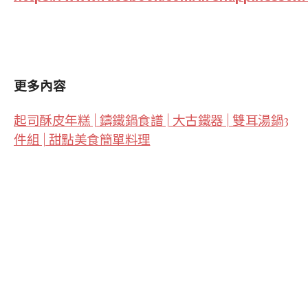
更多內容
起司酥皮年糕 | 鑄鐵鍋食譜 | 大古鐵器 | 雙耳湯鍋3
件組 | 甜點美食簡單料理