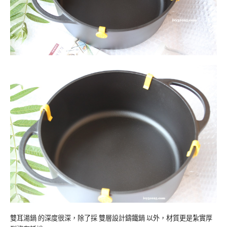
雙耳湯鍋 的深度很深，除了採 雙層設計鑄鐵鍋 以外，材質更是紮實厚