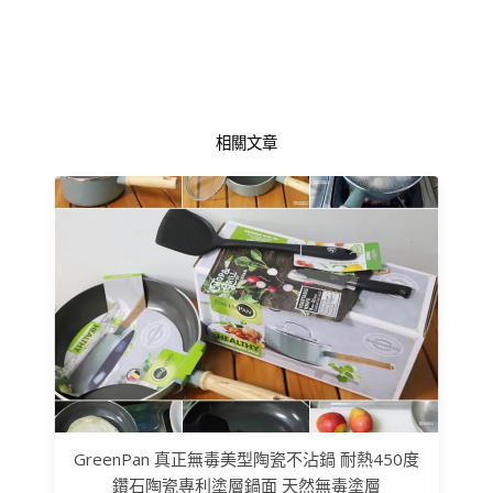
相關文章
GreenPan 真正無毒美型陶瓷不沾鍋 耐熱450度
鑽石陶瓷專利塗層鍋面 天然無毒塗層