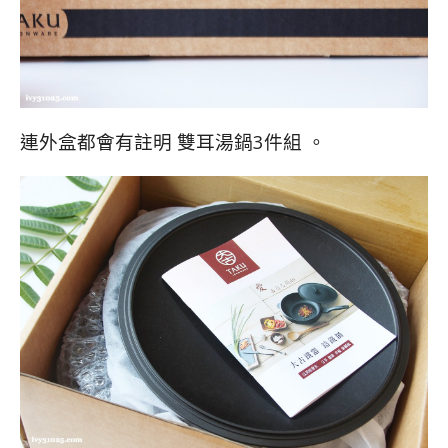
連外盒都會有註明 雙耳湯鍋3件組 。