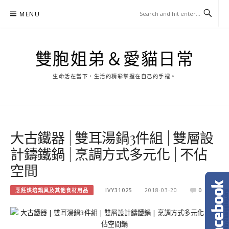
Skip
MENU
to
content
雙胞姐弟＆愛貓日常
生命活在當下，生活的精彩掌握在自己的手裡。
大古鐵器 | 雙耳湯鍋3件組 | 雙層設
計鑄鐵鍋 | 烹調方式多元化 | 不佔
空間
烹飪烘培鍋具及其他食材用品
IVY31025
2018-03-20
0