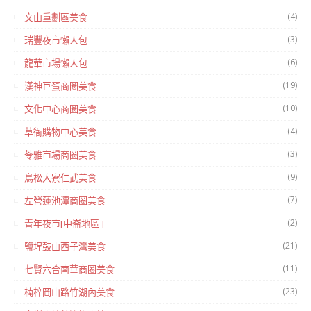
(4)
文山重劃區美食
(3)
瑞豐夜市懶人包
(6)
龍華市場懶人包
(19)
漢神巨蛋商圈美食
(10)
文化中心商圈美食
(4)
草衙購物中心美食
(3)
苓雅市場商圈美食
(9)
鳥松大寮仁武美食
(7)
左營蓮池潭商圈美食
(2)
青年夜市[中崙地區 ]
(21)
鹽埕鼓山西子灣美食
(11)
七賢六合南華商圈美食
(23)
楠梓岡山路竹湖內美食