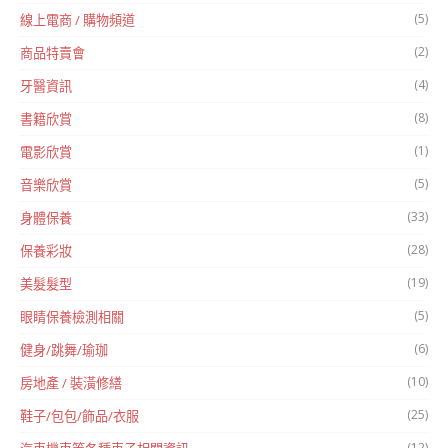
(5)
線上電商 / 購物頻道
(2)
商品特賣會
(4)
牙醫資訊
(8)
書籍欣賞
(1)
電影欣賞
(5)
音樂欣賞
(33)
身體保養
(28)
保養彩妝
(19)
美髮髮型
(5)
眼睛保養檢測相關
(6)
健身/跳舞/瑜珈
(10)
房地產 / 裝潢修繕
(25)
鞋子/包包/飾品/衣服
(12)