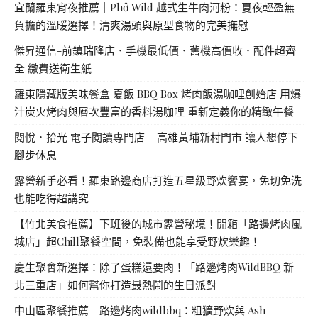
宜蘭羅東宵夜推薦｜Phở Wild 越式生牛肉河粉：夏夜輕盈無
負擔的溫暖選擇！清爽湯頭與原型食物的完美撫慰
傑昇通信-前鎮瑞隆店．手機最低價．舊機高價收．配件超齊
全 繳費送衛生紙
羅東隱藏版美味餐盒 夏飯 BBQ Box 烤肉飯湯咖哩創始店 用爆
汁炭火烤肉與層次豐富的香料湯咖哩 重新定義你的精緻午餐
閱悅．拾光 電子閱讀專門店 – 高雄黃埔新村門市 讓人想停下
腳步休息
露營新手必看！羅東路邊商店打造五星級野炊饗宴，免切免洗
也能吃得超講究
【竹北美食推薦】下班後的城市露營秘境！開箱「路邊烤肉風
城店」超Chill聚餐空間，免裝備也能享受野炊樂趣！
慶生聚會新選擇：除了蛋糕還要肉！「路邊烤肉WildBBQ 新
北三重店」如何幫你打造最熱鬧的生日派對
中山區聚餐推薦｜路邊烤肉wildbbq：粗獷野炊與 Ash