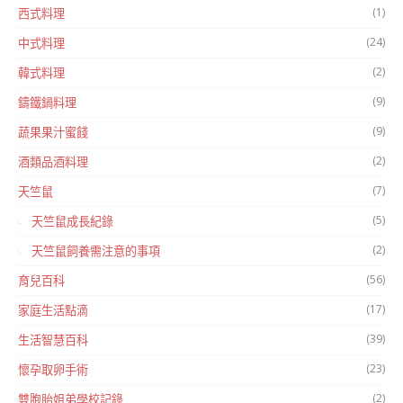
(1)
西式料理
(24)
中式料理
(2)
韓式料理
(9)
鑄鐵鍋料理
(9)
蔬果果汁蜜餞
(2)
酒類品酒料理
(7)
天竺鼠
(5)
天竺鼠成長紀錄
(2)
天竺鼠飼養需注意的事項
(56)
育兒百科
(17)
家庭生活點滴
(39)
生活智慧百科
(23)
懷孕取卵手術
(2)
雙胞胎姐弟學校記錄