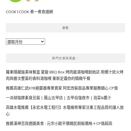
COOK1COOK 煮一煮食譜網
彙整
彙
整
熱門文章與頁面︰
羅東隱藏版美味餐盒 夏飯 BBQ Box 烤肉飯湯咖哩創始店 用爆汁炭火烤
肉與層次豐富的香料湯咖哩 重新定義你的精緻午餐
推薦高雄仁武KYB避震器專業賣家 阿宏改裝部品專業服務細心 CP值
一派胡塩酵素臭豆腐 | 鳳山五甲店 | 五甲自強夜市 | 泡菜&醬汁
高雄水電推薦【永宏水電工程行】水電維修專家注重工程品質的讓人放
心
推薦漢神百貨週圍美食 - 元宗小館平價親民銅板價格＋CP值超高