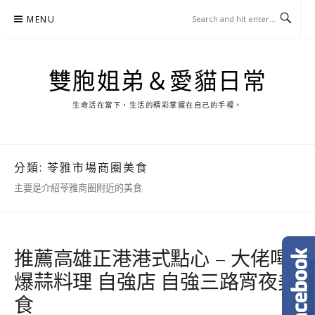
Skip
MENU
to
content
雙胞姐弟＆愛貓日常
生命活在當下，生活的精彩掌握在自己的手裡。
分類:
苓雅市場商圈美食
主要是介紹苓雅商圈附近的美食
推薦高雄正港港式點心 – 大佬嗶
爆蒜料理 自強店 自強三路宵夜美
食