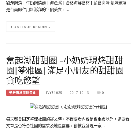
劉妹鍋燒 | 牛奶鍋燒麵 | 海產粥 | 合格海鮮食材 | 蔬食高湯 劉妹鍋燒
是台南歸仁用料澎拜的平價美食，…
CONTINUE READING
奮起湖甜甜圈 -小奶奶現烤甜甜
圈[苓雅區] 滿足小朋友的甜甜圈
貪吃慾望
苓雅市場商圈美食
IVY31025
2017-10-13
0
每天都會固定整理社團的審文時，不僅要看內容是否重複以外，還要看
文章是否符合社團的需求及地區需要，卻被我發現一家…