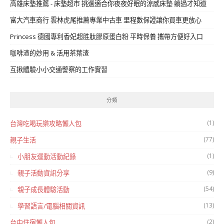
高雄床墊推薦 - 床墊超市 挑選適合你夜夜好眠的涼感床墊 躺過才知道
富大汽車商行 雲林虎尾推薦專業中古車 里程數保證讓你買車更放心
Princess 德國專利香妃超胜肽膠原蛋白粉 平時保養 攜帶方便好入口
咖啡渣的妙用 & 活用茶葉渣
互揪體驗小小交通警察的工作實習
分類
(1)
台灣吃喝玩樂攻略懶人包
(77)
親子生活
(1)
小朋友運動活動紀錄
(9)
親子活動資訊分享
(54)
親子成長體驗活動
(13)
學習語言/電腦相關資訊
(2)
台中住宿懶人包