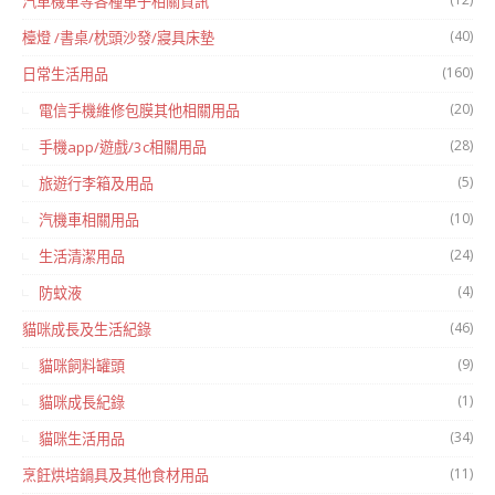
汽車機車等各種車子相關資訊
(40)
檯燈 /書桌/枕頭沙發/寢具床墊
(160)
日常生活用品
(20)
電信手機維修包膜其他相關用品
(28)
手機app/遊戲/3c相關用品
(5)
旅遊行李箱及用品
(10)
汽機車相關用品
(24)
生活清潔用品
(4)
防蚊液
(46)
貓咪成長及生活紀錄
(9)
貓咪飼料罐頭
(1)
貓咪成長紀錄
(34)
貓咪生活用品
(11)
烹飪烘培鍋具及其他食材用品