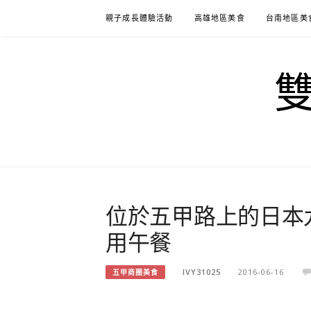
Skip
親子成長體驗活動
高雄地區美食
台南地區美
to
content
位於五甲路上的日本
用午餐
IVY31025
2016-06-16
五甲商圈美食