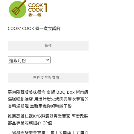
COOK1COOK 煮一煮食譜網
彙整
彙
整
熱門文章與頁面︰
羅東隱藏版美味餐盒 夏飯 BBQ Box 烤肉飯
湯咖哩創始店 用爆汁炭火烤肉與層次豐富的
香料湯咖哩 重新定義你的精緻午餐
推薦高雄仁武KYB避震器專業賣家 阿宏改裝
部品專業服務細心 CP值
一派胡塩酵素臭豆腐 | 鳳山五甲店 | 五甲自