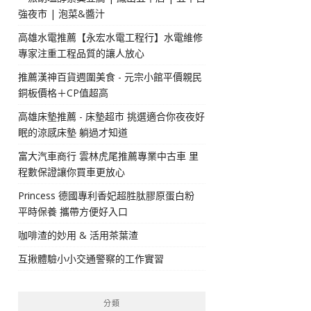
強夜市 | 泡菜&醬汁
高雄水電推薦【永宏水電工程行】水電維修
專家注重工程品質的讓人放心
推薦漢神百貨週圍美食 - 元宗小館平價親民
銅板價格＋CP值超高
高雄床墊推薦 - 床墊超市 挑選適合你夜夜好
眠的涼感床墊 躺過才知道
富大汽車商行 雲林虎尾推薦專業中古車 里
程數保證讓你買車更放心
Princess 德國專利香妃超胜肽膠原蛋白粉
平時保養 攜帶方便好入口
咖啡渣的妙用 & 活用茶葉渣
互揪體驗小小交通警察的工作實習
分類