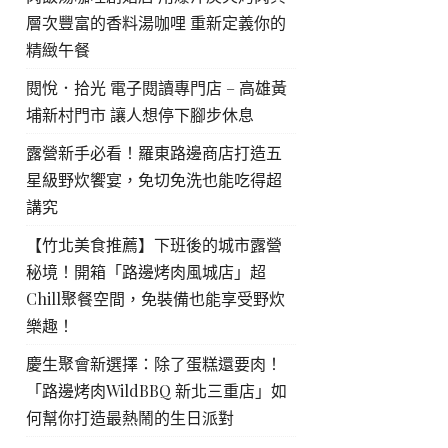
層次豐富的香料湯咖哩 重新定義你的
精緻午餐
閱悅．拾光 電子閱讀專門店 – 高雄黃
埔新村門市 讓人想停下腳步休息
露營新手必看！羅東路邊商店打造五
星級野炊饗宴，免切免洗也能吃得超
講究
【竹北美食推薦】下班後的城市露營
秘境！開箱「路邊烤肉風城店」超
Chill聚餐空間，免裝備也能享受野炊
樂趣！
慶生聚會新選擇：除了蛋糕還要肉！
「路邊烤肉WildBBQ 新北三重店」如
何幫你打造最熱鬧的生日派對