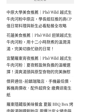
中原大學美食推薦｜Phở Wild 越式生
牛肉河粉中原店，學長姐狂推的高CP
值日常料理與新生必看點餐全攻略
花蓮美食推薦｜Phở Wild 迴萊越式生
牛肉河粉，用十二小時熬煮的溫潤清
湯，完美切換忙碌的日常！
宜蘭羅東宵夜推薦｜Phở Wild 越式生
牛肉河粉：夏夜輕盈無負擔的溫暖選
擇！清爽湯頭與原型食物的完美撫慰
傑昇通信-前鎮瑞隆店．手機最低價．
舊機高價收．配件超齊全 繳費送衛生
紙
羅東隱藏版美味餐盒 夏飯 BBQ Box 烤
肉飯湯咖哩創始店 用爆汁炭火烤肉與