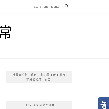
常
推薦高雄駁二住宿 – 帕鉑候工所 [ 前高
雄港務局員工宿舍]
LAZYBAG 駐站部落客