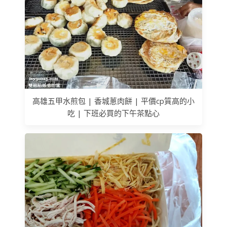
高雄五甲水煎包 | 香城蔥肉餅 | 平價cp質高的小
吃 | 下班必買的下午茶點心