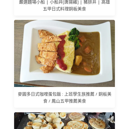
嚴選麵場小船 | 小船井[唐揚雞] | 豬排井 | 高雄
五甲日式料理銅板美食
麥圓多日式咖哩蛋包飯 : 上班學生族推薦 / 銅板美
食 / 鳳山五甲推薦美食