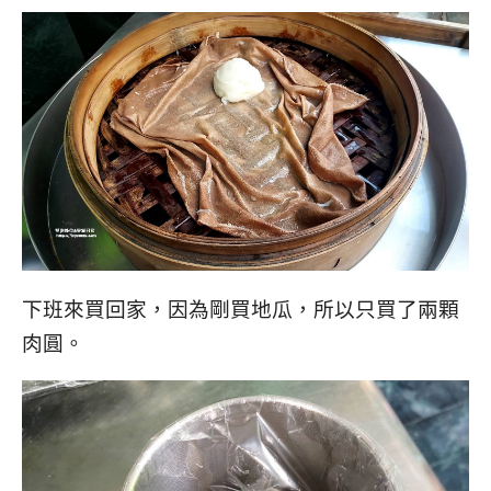
下班來買回家，
因為剛買地瓜，所以只買了兩顆
肉圓。