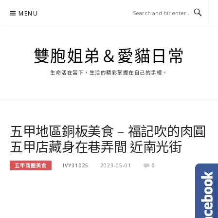
Skip
MENU
to
content
雙胞姐弟＆愛貓日常
生命活在當下，生活的精彩掌握在自己的手裡。
五甲地區銅板美食 – 福記吹的肉圓
五甲店藏身在巷弄間 近南光街
五甲商圈美食
IVY31025
2023-05-01
0