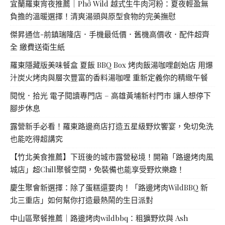
宜蘭羅東宵夜推薦｜Phở Wild 越式生牛肉河粉：夏夜輕盈無
負擔的溫暖選擇！清爽湯頭與原型食物的完美撫慰
傑昇通信-前鎮瑞隆店．手機最低價．舊機高價收．配件超齊
全 繳費送衛生紙
羅東隱藏版美味餐盒 夏飯 BBQ Box 烤肉飯湯咖哩創始店 用爆
汁炭火烤肉與層次豐富的香料湯咖哩 重新定義你的精緻午餐
閱悅．拾光 電子閱讀專門店 – 高雄黃埔新村門市 讓人想停下
腳步休息
露營新手必看！羅東路邊商店打造五星級野炊饗宴，免切免洗
也能吃得超講究
【竹北美食推薦】下班後的城市露營秘境！開箱「路邊烤肉風
城店」超Chill聚餐空間，免裝備也能享受野炊樂趣！
慶生聚會新選擇：除了蛋糕還要肉！「路邊烤肉WildBBQ 新
北三重店」如何幫你打造最熱鬧的生日派對
中山區聚餐推薦｜路邊烤肉wildbbq：粗獷野炊與 Ash