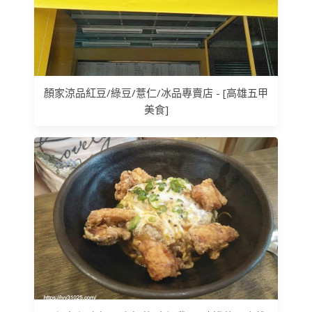
顏家涼品紅豆/綠豆/薏仁/冰品專賣店 - [高雄五甲
美食]