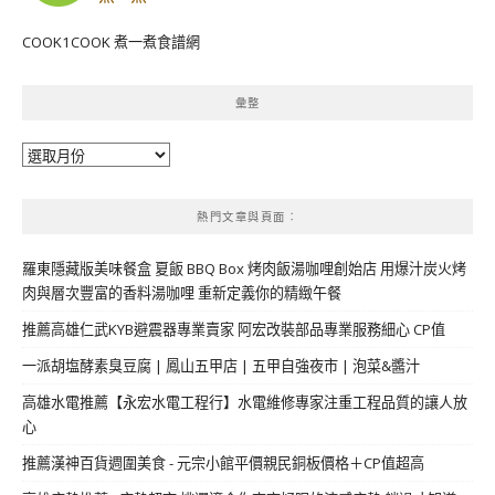
COOK1COOK 煮一煮食譜網
彙整
彙
整
熱門文章與頁面︰
羅東隱藏版美味餐盒 夏飯 BBQ Box 烤肉飯湯咖哩創始店 用爆汁炭火烤
肉與層次豐富的香料湯咖哩 重新定義你的精緻午餐
推薦高雄仁武KYB避震器專業賣家 阿宏改裝部品專業服務細心 CP值
一派胡塩酵素臭豆腐 | 鳳山五甲店 | 五甲自強夜市 | 泡菜&醬汁
高雄水電推薦【永宏水電工程行】水電維修專家注重工程品質的讓人放
心
推薦漢神百貨週圍美食 - 元宗小館平價親民銅板價格＋CP值超高