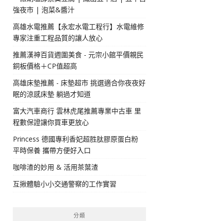
強夜市 | 泡菜&醬汁
高雄水電推薦【永宏水電工程行】水電維修
專家注重工程品質的讓人放心
推薦漢神百貨週圍美食 - 元宗小館平價親民
銅板價格＋CP值超高
高雄床墊推薦 - 床墊超市 挑選適合你夜夜好
眠的涼感床墊 躺過才知道
富大汽車商行 雲林虎尾推薦專業中古車 里
程數保證讓你買車更放心
Princess 德國專利香妃超胜肽膠原蛋白粉
平時保養 攜帶方便好入口
咖啡渣的妙用 & 活用茶葉渣
互揪體驗小小交通警察的工作實習
分類