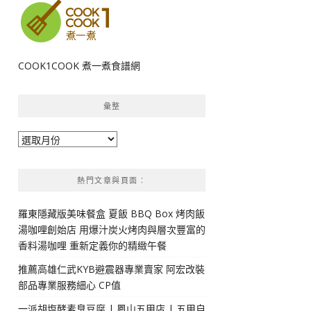
COOK1COOK 煮一煮食譜網
彙整
彙
整
熱門文章與頁面︰
羅東隱藏版美味餐盒 夏飯 BBQ Box 烤肉飯
湯咖哩創始店 用爆汁炭火烤肉與層次豐富的
香料湯咖哩 重新定義你的精緻午餐
推薦高雄仁武KYB避震器專業賣家 阿宏改裝
部品專業服務細心 CP值
一派胡塩酵素臭豆腐 | 鳳山五甲店 | 五甲自