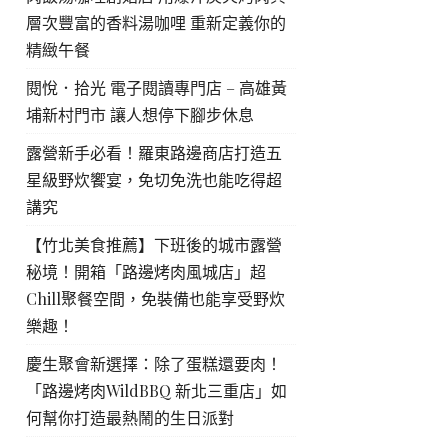
層次豐富的香料湯咖哩 重新定義你的
精緻午餐
閱悅．拾光 電子閱讀專門店 – 高雄黃
埔新村門市 讓人想停下腳步休息
露營新手必看！羅東路邊商店打造五
星級野炊饗宴，免切免洗也能吃得超
講究
【竹北美食推薦】下班後的城市露營
秘境！開箱「路邊烤肉風城店」超
Chill聚餐空間，免裝備也能享受野炊
樂趣！
慶生聚會新選擇：除了蛋糕還要肉！
「路邊烤肉WildBBQ 新北三重店」如
何幫你打造最熱鬧的生日派對