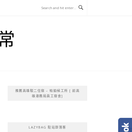
常
推薦高雄駁二住宿 – 帕鉑候工所 [ 前高
雄港務局員工宿舍]
LAZYBAG 駐站部落客