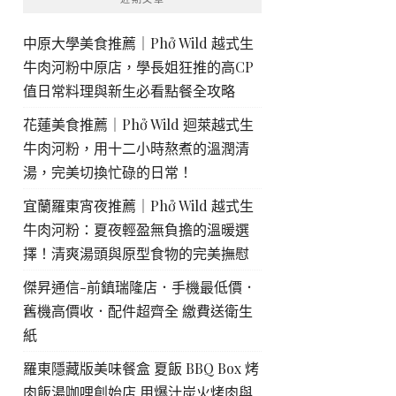
中原大學美食推薦｜Phở Wild 越式生
牛肉河粉中原店，學長姐狂推的高CP
值日常料理與新生必看點餐全攻略
花蓮美食推薦｜Phở Wild 迴萊越式生
牛肉河粉，用十二小時熬煮的溫潤清
湯，完美切換忙碌的日常！
宜蘭羅東宵夜推薦｜Phở Wild 越式生
牛肉河粉：夏夜輕盈無負擔的溫暖選
擇！清爽湯頭與原型食物的完美撫慰
傑昇通信-前鎮瑞隆店．手機最低價．
舊機高價收．配件超齊全 繳費送衛生
紙
羅東隱藏版美味餐盒 夏飯 BBQ Box 烤
肉飯湯咖哩創始店 用爆汁炭火烤肉與