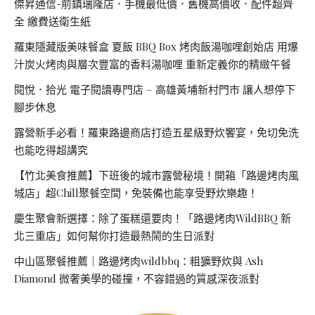
傑昇通信-前鎮瑞隆店．手機最低價．舊機高價收．配件超齊
全 繳費送衛生紙
羅東隱藏版美味餐盒 夏飯 BBQ Box 烤肉飯湯咖哩創始店 用爆
汁炭火烤肉與層次豐富的香料湯咖哩 重新定義你的精緻午餐
閱悅．拾光 電子閱讀專門店 – 高雄黃埔新村門市 讓人想停下
腳步休息
露營新手必看！羅東路邊商店打造五星級野炊饗宴，免切免洗
也能吃得超講究
【竹北美食推薦】下班後的城市露營秘境！開箱「路邊烤肉風
城店」超Chill聚餐空間，免裝備也能享受野炊樂趣！
慶生聚會新選擇：除了蛋糕還要肉！「路邊烤肉WildBBQ 新
北三重店」如何幫你打造最熱鬧的生日派對
中山區聚餐推薦｜路邊烤肉wildbbq：粗獷野炊與 Ash
Diamond 微奢美學的碰撞，不容錯過的質感深夜派對