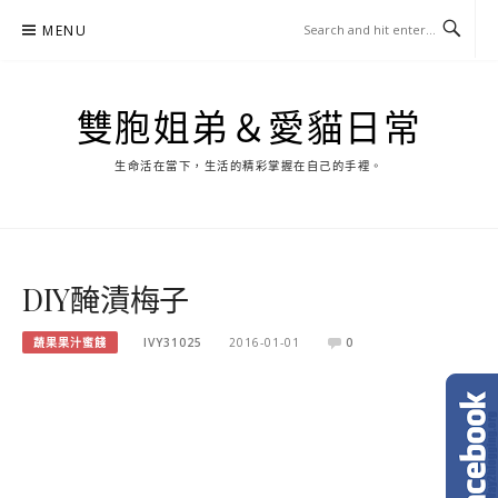
Skip
MENU
to
content
雙胞姐弟＆愛貓日常
生命活在當下，生活的精彩掌握在自己的手裡。
DIY醃漬梅子
蔬果果汁蜜餞
IVY31025
2016-01-01
0