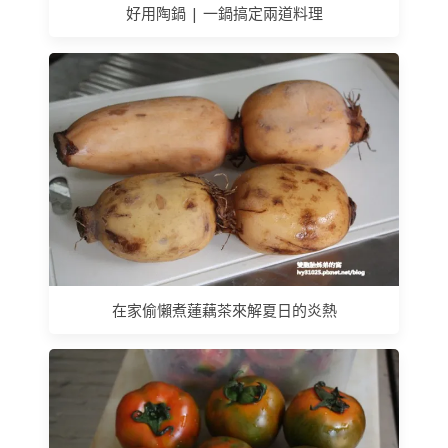
好用陶鍋 | 一鍋搞定兩道料理
在家偷懶煮蓮藕茶來解夏日的炎熱