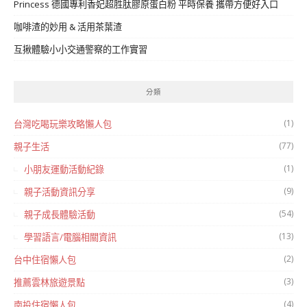
Princess 德國專利香妃超胜肽膠原蛋白粉 平時保養 攜帶方便好入口
咖啡渣的妙用 & 活用茶葉渣
互揪體驗小小交通警察的工作實習
分類
(1)
台灣吃喝玩樂攻略懶人包
(77)
親子生活
(1)
小朋友運動活動紀錄
(9)
親子活動資訊分享
(54)
親子成長體驗活動
(13)
學習語言/電腦相關資訊
(2)
台中住宿懶人包
(3)
推薦雲林旅遊景點
(4)
南投住宿懶人包