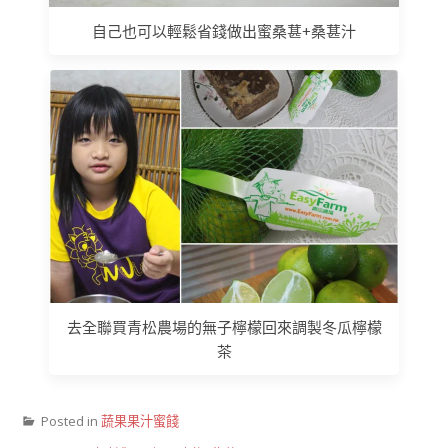
自己也可以輕鬆省錢做出蜜桑葚+桑葚汁
去全聯買青松農場的無子檸檬回來調製冬瓜檸檬
茶
Posted in
蔬果果汁蜜餞