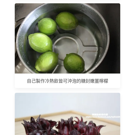
自己製作冷熱飲皆可沖泡的糖封嫩薑檸檬