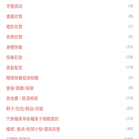
(4)
牙醫資訊
(8)
書籍欣賞
(1)
電影欣賞
(5)
音樂欣賞
(33)
身體保養
(28)
保養彩妝
(19)
美髮髮型
(5)
眼睛保養檢測相關
(6)
健身/跳舞/瑜珈
(10)
房地產 / 裝潢修繕
(25)
鞋子/包包/飾品/衣服
(12)
汽車機車等各種車子相關資訊
(40)
檯燈 /書桌/枕頭沙發/寢具床墊
(160)