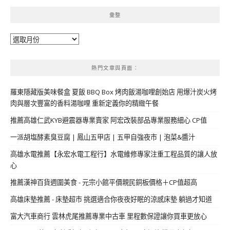
彙整
彙
整
熱門文章與頁面︰
羅東隱藏版美味餐盒 夏飯 BBQ Box 烤肉飯湯咖哩創始店 用爆汁炭火烤
肉與層次豐富的香料湯咖哩 重新定義你的精緻午餐
推薦高雄仁武KYB避震器專業賣家 阿宏改裝部品專業服務細心 CP值
一派胡塩酵素臭豆腐 | 鳳山五甲店 | 五甲自強夜市 | 泡菜&醬汁
高雄水電推薦【永宏水電工程行】水電維修專家注重工程品質的讓人放
心
推薦漢神百貨週圍美食 - 元宗小館平價親民銅板價格＋CP值超高
高雄床墊推薦 - 床墊超市 挑選適合你夜夜好眠的涼感床墊 躺過才知道
富大汽車商行 雲林虎尾推薦專業中古車 里程數保證讓你買車更放心