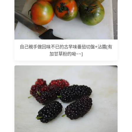
自己親手做回味不已的古早味番茄切盤+沾醬[有
加甘草粉的呦~~]