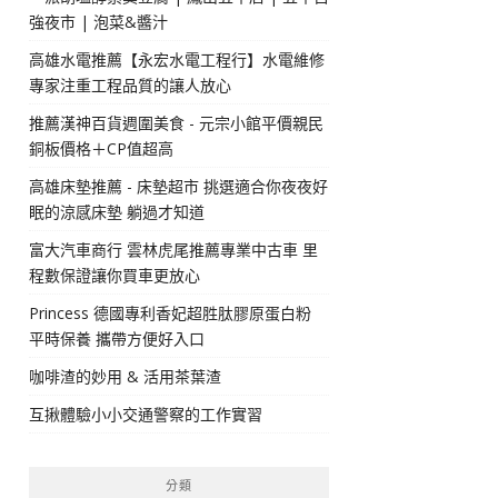
強夜市 | 泡菜&醬汁
高雄水電推薦【永宏水電工程行】水電維修
專家注重工程品質的讓人放心
推薦漢神百貨週圍美食 - 元宗小館平價親民
銅板價格＋CP值超高
高雄床墊推薦 - 床墊超市 挑選適合你夜夜好
眠的涼感床墊 躺過才知道
富大汽車商行 雲林虎尾推薦專業中古車 里
程數保證讓你買車更放心
Princess 德國專利香妃超胜肽膠原蛋白粉
平時保養 攜帶方便好入口
咖啡渣的妙用 & 活用茶葉渣
互揪體驗小小交通警察的工作實習
分類