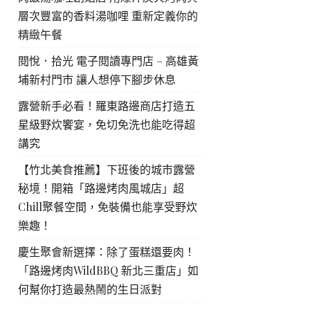
層次豐富的香料湯咖哩 重新定義你的
精緻午餐
閱悅．拾光 電子閱讀專門店 – 高雄黃
埔新村門市 讓人想停下腳步休息
露營新手必看！羅東路邊商店打造五
星級野炊饗宴，免切免洗也能吃得超
講究
【竹北美食推薦】下班後的城市露營
秘境！開箱「路邊烤肉風城店」超
Chill聚餐空間，免裝備也能享受野炊
樂趣！
慶生聚會新選擇：除了蛋糕還要肉！
「路邊烤肉WildBBQ 新北三重店」如
何幫你打造最熱鬧的生日派對