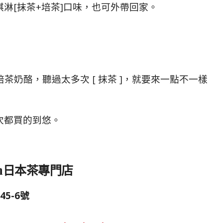
淋[抹茶+培茶]口味，也可外帶回家。
培茶奶酪，聽過太多次 [ 抹茶 ]，就要來一點不一樣
次都買的到悠
。
Salon日本茶專門店
5-6號