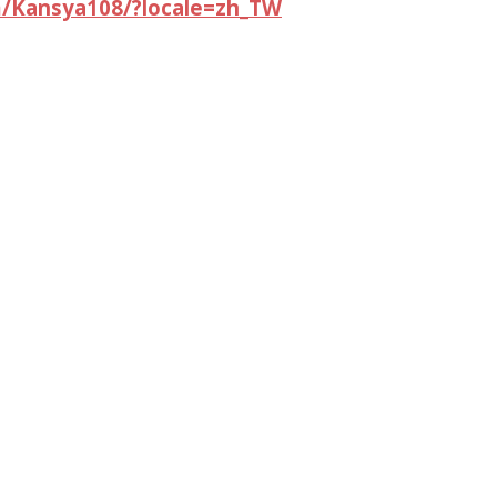
/Kansya108/?locale=zh_TW