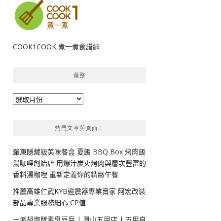
COOK1COOK 煮一煮食譜網
彙整
彙
整
熱門文章與頁面︰
羅東隱藏版美味餐盒 夏飯 BBQ Box 烤肉飯
湯咖哩創始店 用爆汁炭火烤肉與層次豐富的
香料湯咖哩 重新定義你的精緻午餐
推薦高雄仁武KYB避震器專業賣家 阿宏改裝
部品專業服務細心 CP值
一派胡塩酵素臭豆腐 | 鳳山五甲店 | 五甲自