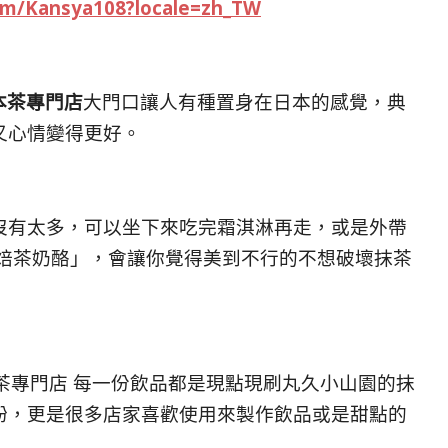
om/Kansya108?locale=zh_TW
n日本茶專門店
大門口讓人有種置身在日本的感覺，典
又心情變得更好。
沒有太多，可以坐下來吃完霜淇淋再走，或是外帶
濃焙茶奶酪」，會讓你覺得美到不行的不想破壞抹茶
Salon日本茶專門店 每一份飲品都是現點現刷丸久小山園的抹
粉，更是很多店家喜歡使用來製作飲品或是甜點的