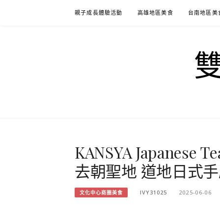
Skip
親子成長體驗活動
高雄地區美食
台南地區美
to
content
KANSYA Japanes
去朝聖地 道地日式手
IVY31025
2025-06-06
文化中心商圈美食