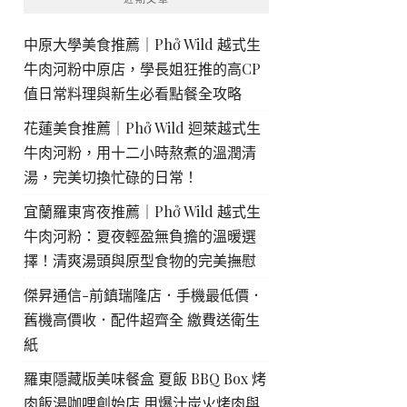
中原大學美食推薦｜Phở Wild 越式生
牛肉河粉中原店，學長姐狂推的高CP
值日常料理與新生必看點餐全攻略
花蓮美食推薦｜Phở Wild 迴萊越式生
牛肉河粉，用十二小時熬煮的溫潤清
湯，完美切換忙碌的日常！
宜蘭羅東宵夜推薦｜Phở Wild 越式生
牛肉河粉：夏夜輕盈無負擔的溫暖選
擇！清爽湯頭與原型食物的完美撫慰
傑昇通信-前鎮瑞隆店．手機最低價．
舊機高價收．配件超齊全 繳費送衛生
紙
羅東隱藏版美味餐盒 夏飯 BBQ Box 烤
肉飯湯咖哩創始店 用爆汁炭火烤肉與