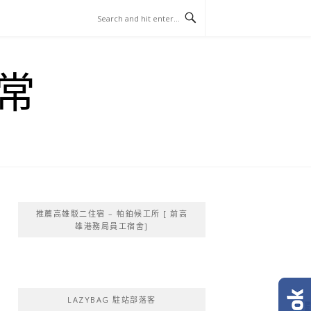
常
推薦高雄駁二住宿 – 帕鉑候工所 [ 前高
雄港務局員工宿舍]
LAZYBAG 駐站部落客