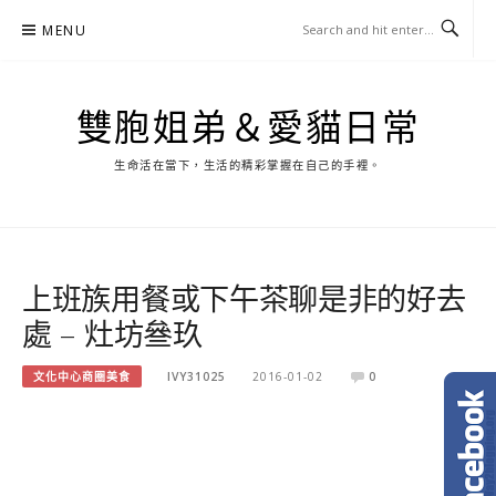
Skip
MENU
to
content
雙胞姐弟＆愛貓日常
生命活在當下，生活的精彩掌握在自己的手裡。
上班族用餐或下午茶聊是非的好去
處 – 灶坊叄玖
文化中心商圈美食
IVY31025
2016-01-02
0