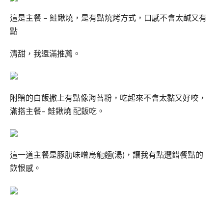
這是主餐 – 鮭鍬燒，是有點燒烤方式，口感不會太鹹又有
點
清甜，我還滿推薦。
附贈的白飯撒上有點像海苔粉，吃起來不會太黏又好咬，
滿搭主餐
–
鮭鍬燒
配飯吃
。
這一道主餐是
豚肋味噌烏龍麵
(
湯
)
，讓我有點選錯餐點的
飲恨感。