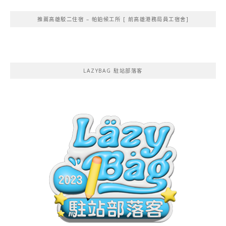
推薦高雄駁二住宿 – 帕鉑候工所 [ 前高雄港務局員工宿舍]
LAZYBAG 駐站部落客