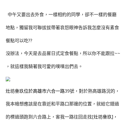
中午又要出去外食，一樣相約的同學，卻不一樣的餐廳
地點，獨留我可聯拔拔帶著哀怨眼神告訴我怎麼沒有素食
餐點可以吃??
沒辦法，今天是去品嘗日式定食餐點，所以你不能跟拉~~
，就這樣我騎著我可愛的噗噗出們去。
灶坊叄玖位於高雄市六合一路
39號，對於熟高雄路況的，
我本暗想應該是在靠近和平路口那邊的位置，就給它錯過
的標過頭跑到六合路上，害我一路往回走找[
灶坊叄玖
]
，