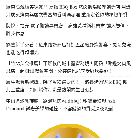
羅東隱藏版美味餐盒 夏飯 BBQ Box 烤肉飯湯咖哩創始店 用爆
汁炭火烤肉與層次豐富的香料湯咖哩 重新定義你的精緻午餐
閱悅．拾光 電子閱讀專門店 – 高雄黃埔新村門市 讓人想停下
腳步休息
露營新手必看！羅東路邊商店打造五星級野炊饗宴，免切免洗
也能吃得超講究
【竹北美食推薦】下班後的城市露營秘境！開箱「路邊烤肉風
城店」超Chill聚餐空間，免裝備也能享受野炊樂趣！
慶生聚會新選擇：除了蛋糕還要肉！「路邊烤肉WildBBQ 新
北三重店」如何幫你打造最熱鬧的生日派對
中山區聚餐推薦｜路邊烤肉wildbbq：粗獷野炊與 Ash
Diamond 微奢美學的碰撞，不容錯過的質感深夜派對