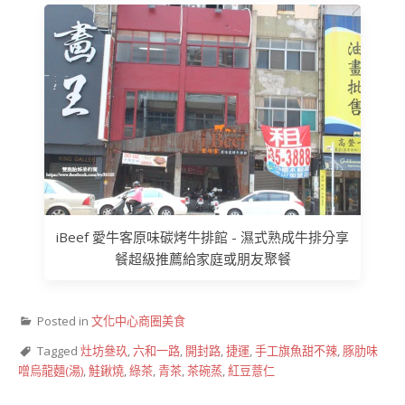
iBeef 愛牛客原味碳烤牛排館 - 濕式熟成牛排分享
餐超級推薦給家庭或朋友聚餐
Posted in
文化中心商圈美食
Tagged
灶坊叄玖
,
六和一路
,
開封路
,
捷運
,
手工旗魚甜不辣
,
豚肋味
噌烏龍麵(湯)
,
鮭鍬燒
,
綠茶
,
青茶
,
茶碗蒸
,
紅豆薏仁