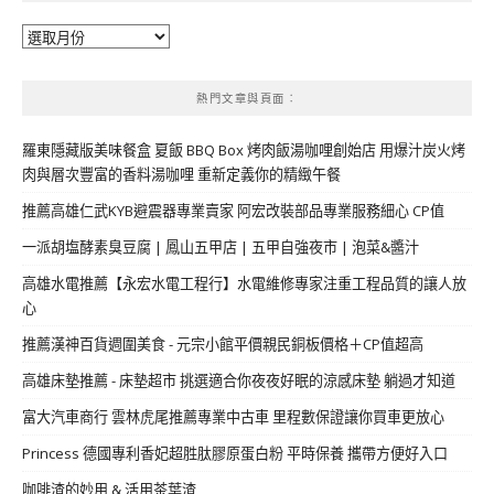
彙
整
熱門文章與頁面︰
羅東隱藏版美味餐盒 夏飯 BBQ Box 烤肉飯湯咖哩創始店 用爆汁炭火烤
肉與層次豐富的香料湯咖哩 重新定義你的精緻午餐
推薦高雄仁武KYB避震器專業賣家 阿宏改裝部品專業服務細心 CP值
一派胡塩酵素臭豆腐 | 鳳山五甲店 | 五甲自強夜市 | 泡菜&醬汁
高雄水電推薦【永宏水電工程行】水電維修專家注重工程品質的讓人放
心
推薦漢神百貨週圍美食 - 元宗小館平價親民銅板價格＋CP值超高
高雄床墊推薦 - 床墊超市 挑選適合你夜夜好眠的涼感床墊 躺過才知道
富大汽車商行 雲林虎尾推薦專業中古車 里程數保證讓你買車更放心
Princess 德國專利香妃超胜肽膠原蛋白粉 平時保養 攜帶方便好入口
咖啡渣的妙用 & 活用茶葉渣