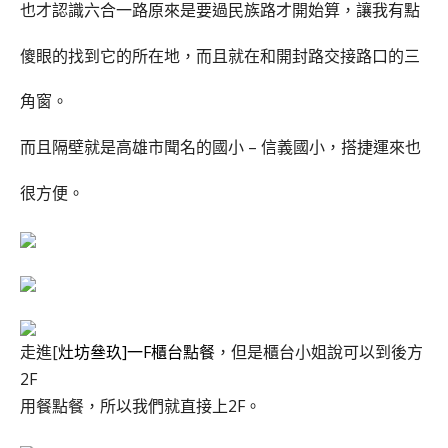
也才認識六合一路原來是要過民族路才開始算，讓我有點
傻眼的找到它的所在地，而且就在和開封路交接路口的三
角窗。
而且隔壁就是高雄市聞名的國小 – 信義國小，搭捷運來也
很方便。
走進[
灶坊叄玖
]
一
F
櫃台點餐
，但是櫃台小姐說可以到後方
2F
用餐點餐，所以我們就直接上2F。