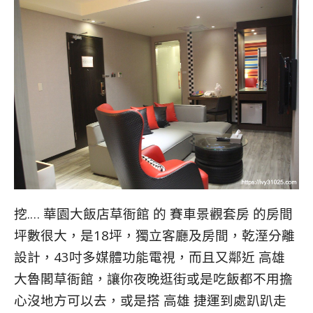
挖.… 華園大飯店草衙館 的 賽車景觀套房 的房間
坪數很大，是18坪，獨立客廳及房間，乾溼分離
設計，43吋多媒體功能電視，而且又鄰近 高雄
大魯閣草衙館，讓你夜晚逛街或是吃飯都不用擔
心沒地方可以去，或是搭 高雄 捷運到處趴趴走