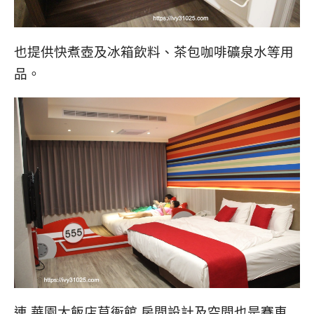
也提供快煮壺及冰箱飲料、茶包咖啡礦泉水等用
品。
連 華園大飯店草衙館 房間設計及空間也是賽車