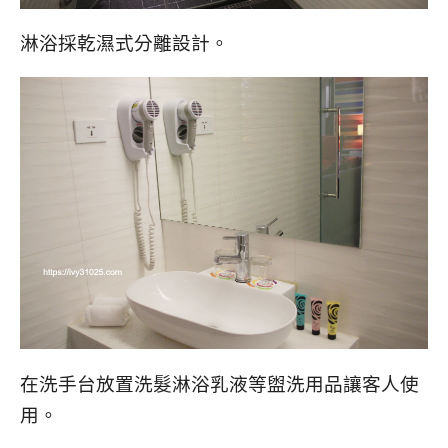
淋浴採乾濕式分離設計。
在洗手台放置洗髮淋浴乳液等盥洗用品讓客人使
用。