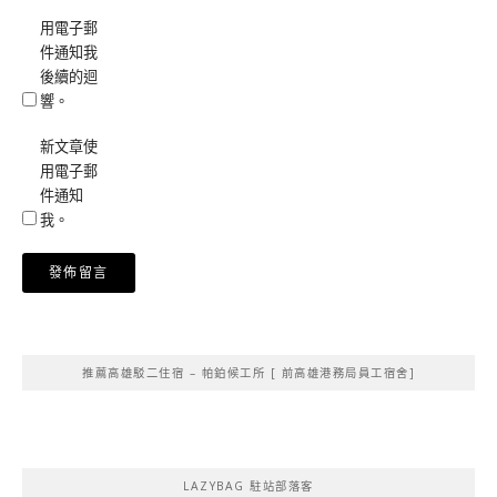
用電子郵
件通知我
後續的迴
響。
新文章使
用電子郵
件通知
我。
Alternative:
推薦高雄駁二住宿 – 帕鉑候工所 [ 前高雄港務局員工宿舍]
LAZYBAG 駐站部落客