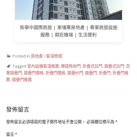
新華中國際商旅 | 柬埔寨房地產 | 專業商旅設施
服務 | 鄰近機場 | 生活便利
Posted in
房地產 / 裝潢修繕
Tagged
室內設機裝潢推薦
,
輝達時尚門
,
折疊式拉門
,
摺疊式拉門
,
百
業摺疊門
,
摺疊門價格
,
折疊門價格
,
摺疊紗門
,
摺疊門
,
折疊門
,
折疊門推
薦
,
摺疊門推薦
發佈留言
發佈留言必須填寫的電子郵件地址不會公開。
必填欄位標示為
*
留言
*