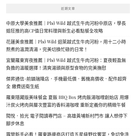
近期文章
中原大學美食推薦｜Phở Wild 越式生牛肉河粉中原店，學長
姐狂推的高CP值日常料理與新生必看點餐全攻略
花蓮美食推薦｜Phở Wild 迴萊越式生牛肉河粉，用十二小時
熬煮的溫潤清湯，完美切換忙碌的日常！
宜蘭羅東宵夜推薦｜Phở Wild 越式生牛肉河粉：夏夜輕盈無
負擔的溫暖選擇！清爽湯頭與原型食物的完美撫慰
傑昇通信-前鎮瑞隆店．手機最低價．舊機高價收．配件超齊
全 繳費送衛生紙
羅東隱藏版美味餐盒 夏飯 BBQ Box 烤肉飯湯咖哩創始店 用爆
汁炭火烤肉與層次豐富的香料湯咖哩 重新定義你的精緻午餐
閱悅．拾光 電子閱讀專門店 – 高雄黃埔新村門市 讓人想停下
腳步休息
露營新手必看！羅東路邊商店打造五星級野炊饗宴，免切免洗