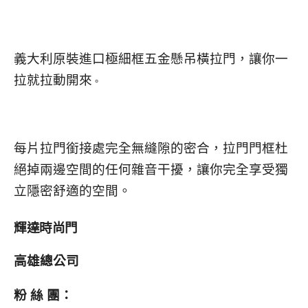
義大利原裝進口極細框五金懸吊橫拉門，讓你一
拉就拉動開來
。
每片拉門銜接處完全無縫隙的密合，拉門門框杜
絕掉兩邊空間的任何雜音干擾，讓你完全享受獨
立隱密舒適的空間。
輝達時尚門
高雄總公司
粉 絲 團：