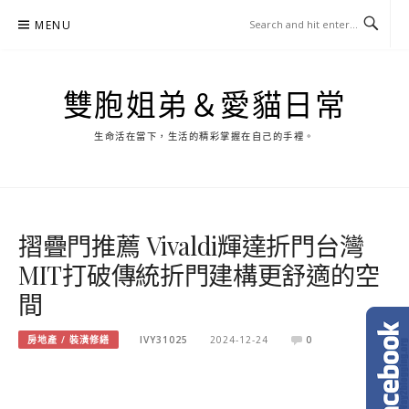
Skip
MENU
to
content
雙胞姐弟＆愛貓日常
生命活在當下，生活的精彩掌握在自己的手裡。
摺疊門推薦 Vivaldi輝達折門台灣
MIT打破傳統折門建構更舒適的空
間
房地產 / 裝潢修繕
IVY31025
2024-12-24
0