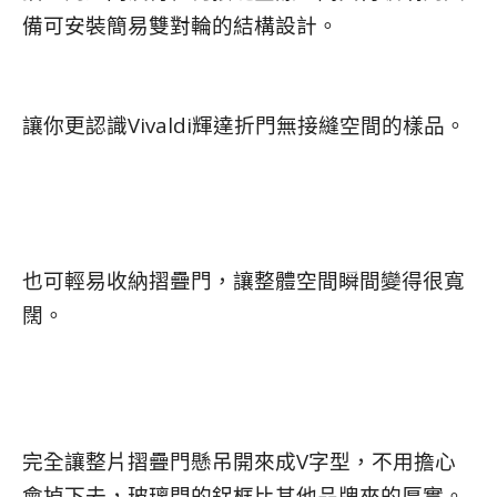
備可安裝簡易雙對輪的結構設計。
讓你更認識Vivaldi輝達折門無接縫空間的樣品。
也可輕易收納摺疊門，讓整體空間瞬間變得很寬
闊。
完全讓整片摺疊門懸吊開來成V字型，不用擔心
會掉下去，玻璃門的鋁框比其他品牌來的厚實。