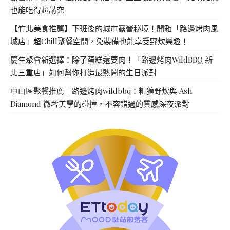
也能吃得超講究
【竹北美食推薦】下班後的城市露營秘境！開箱「路邊烤肉風
城店」超Chill聚餐空間，免裝備也能享受野炊樂趣！
慶生聚會新選擇：除了蛋糕還要肉！「路邊烤肉WildBBQ 新
北三重店」如何幫你打造最熱鬧的生日派對
中山區聚餐推薦｜路邊烤肉wildbbq：粗獷野炊與 Ash
Diamond 微奢美學的碰撞，不容錯過的質感深夜派對