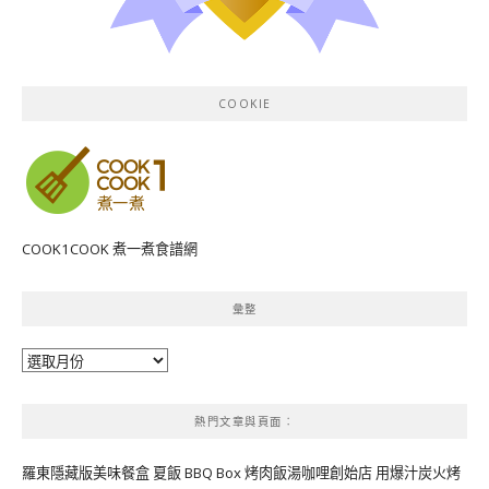
COOKIE
COOK1COOK 煮一煮食譜網
彙整
彙
整
熱門文章與頁面︰
羅東隱藏版美味餐盒 夏飯 BBQ Box 烤肉飯湯咖哩創始店 用爆汁炭火烤