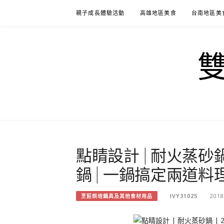
Skip
親子成長體驗活動
高雄地區美食
台南地區美
to
content
點睛設計 | 耐火蒸砂鍋 
鍋 | 一鍋搞定兩道料
IVY31025
2018
烹飪烘培鍋具及其他食材用品