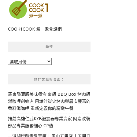
COOK1COOK 煮一煮食譜網
彙整
彙
整
熱門文章與頁面︰
羅東隱藏版美味餐盒 夏飯 BBQ Box 烤肉飯
湯咖哩創始店 用爆汁炭火烤肉與層次豐富的
香料湯咖哩 重新定義你的精緻午餐
推薦高雄仁武KYB避震器專業賣家 阿宏改裝
部品專業服務細心 CP值
一派胡塩酵素臭豆腐 | 鳳山五甲店 | 五甲自