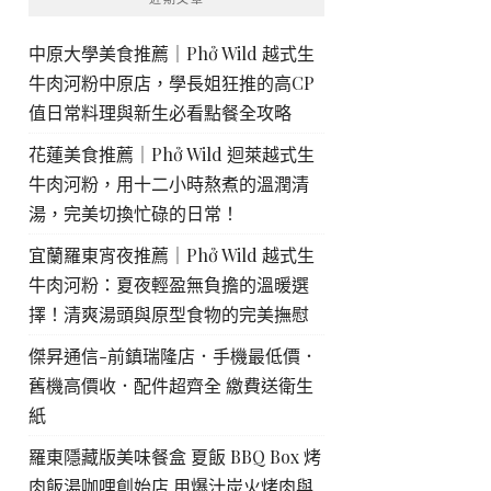
中原大學美食推薦｜Phở Wild 越式生
牛肉河粉中原店，學長姐狂推的高CP
值日常料理與新生必看點餐全攻略
花蓮美食推薦｜Phở Wild 迴萊越式生
牛肉河粉，用十二小時熬煮的溫潤清
湯，完美切換忙碌的日常！
宜蘭羅東宵夜推薦｜Phở Wild 越式生
牛肉河粉：夏夜輕盈無負擔的溫暖選
擇！清爽湯頭與原型食物的完美撫慰
傑昇通信-前鎮瑞隆店．手機最低價．
舊機高價收．配件超齊全 繳費送衛生
紙
羅東隱藏版美味餐盒 夏飯 BBQ Box 烤
肉飯湯咖哩創始店 用爆汁炭火烤肉與