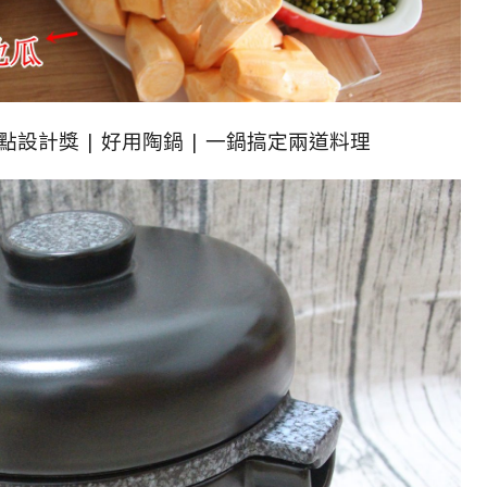
年紅點設計獎 | 好用陶鍋 | 一鍋搞定兩道料理