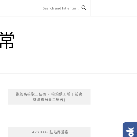
常
推薦高雄駁二住宿 – 帕鉑候工所 [ 前高
雄港務局員工宿舍]
LAZYBAG 駐站部落客