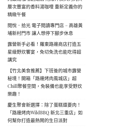
層次豐富的香料湯咖哩 重新定義你的
精緻午餐
閱悅．拾光 電子閱讀專門店 – 高雄黃
埔新村門市 讓人想停下腳步休息
露營新手必看！羅東路邊商店打造五
星級野炊饗宴，免切免洗也能吃得超
講究
【竹北美食推薦】下班後的城市露營
秘境！開箱「路邊烤肉風城店」超
Chill聚餐空間，免裝備也能享受野炊
樂趣！
慶生聚會新選擇：除了蛋糕還要肉！
「路邊烤肉WildBBQ 新北三重店」如
何幫你打造最熱鬧的生日派對