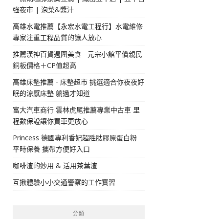
強夜市 | 泡菜&醬汁
高雄水電推薦【永宏水電工程行】水電維修
專家注重工程品質的讓人放心
推薦漢神百貨週圍美食 - 元宗小館平價親民
銅板價格＋CP值超高
高雄床墊推薦 - 床墊超市 挑選適合你夜夜好
眠的涼感床墊 躺過才知道
富大汽車商行 雲林虎尾推薦專業中古車 里
程數保證讓你買車更放心
Princess 德國專利香妃超胜肽膠原蛋白粉
平時保養 攜帶方便好入口
咖啡渣的妙用 & 活用茶葉渣
互揪體驗小小交通警察的工作實習
分類