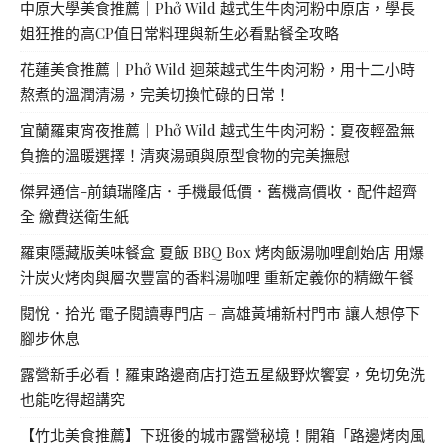
中原大學美食推薦｜Phở Wild 越式生牛肉河粉中原店，學長
姐狂推的高CP值日常料理與新生必看點餐全攻略
花蓮美食推薦｜Phở Wild 迴萊越式生牛肉河粉，用十二小時
熬煮的溫潤清湯，完美切換忙碌的日常！
宜蘭羅東宵夜推薦｜Phở Wild 越式生牛肉河粉：夏夜輕盈無
負擔的溫暖選擇！清爽湯頭與原型食物的完美撫慰
傑昇通信-前鎮瑞隆店．手機最低價．舊機高價收．配件超齊
全 繳費送衛生紙
羅東隱藏版美味餐盒 夏飯 BBQ Box 烤肉飯湯咖哩創始店 用爆
汁炭火烤肉與層次豐富的香料湯咖哩 重新定義你的精緻午餐
閱悅．拾光 電子閱讀專門店 – 高雄黃埔新村門市 讓人想停下
腳步休息
露營新手必看！羅東路邊商店打造五星級野炊饗宴，免切免洗
也能吃得超講究
【竹北美食推薦】下班後的城市露營秘境！開箱「路邊烤肉風