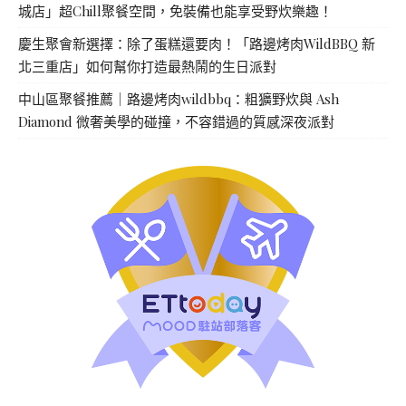
城店」超Chill聚餐空間，免裝備也能享受野炊樂趣！
慶生聚會新選擇：除了蛋糕還要肉！「路邊烤肉WildBBQ 新
北三重店」如何幫你打造最熱鬧的生日派對
中山區聚餐推薦｜路邊烤肉wildbbq：粗獷野炊與 Ash
Diamond 微奢美學的碰撞，不容錯過的質感深夜派對