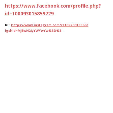
https://www.facebook.com/profile.php?
id=100093015859729
IG :
https://www.instagram.com/cat0920013388?
igshid=MjEwN2IyYWYwYw%3D%3