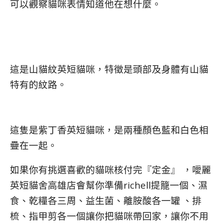
可以觀察貓咪表情知道他在想什麼。
這是山貓紋英短貓咪，特徵是頭部及身體有山貓
特有的紋路。
這隻是紫丁香英短貓咪，是兩種顏色藍和白色相
疊在一起。
如果你有挑選喜歡的貓咪核付完『定金』 ，噯麗
英短貓舍高雄店會幫你準備richell提籠一個、濕
食、乾糧各三周、益生菌、離胺酸各一罐 、排
梳、指甲剪各一個讓你把貓咪帶回家，讓你不用