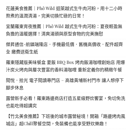
花蓮美食推薦｜Phở Wild 迴萊越式生牛肉河粉，用十二小時
熬煮的溫潤清湯，完美切換忙碌的日常！
宜蘭羅東宵夜推薦｜Phở Wild 越式生牛肉河粉：夏夜輕盈無
負擔的溫暖選擇！清爽湯頭與原型食物的完美撫慰
傑昇通信-前鎮瑞隆店．手機最低價．舊機高價收．配件超齊
全 繳費送衛生紙
羅東隱藏版美味餐盒 夏飯 BBQ Box 烤肉飯湯咖哩創始店 用爆
汁炭火烤肉與層次豐富的香料湯咖哩 重新定義你的精緻午餐
閱悅．拾光 電子閱讀專門店 – 高雄黃埔新村門市 讓人想停下
腳步休息
露營新手必看！羅東路邊商店打造五星級野炊饗宴，免切免洗
也能吃得超講究
【竹北美食推薦】下班後的城市露營秘境！開箱「路邊烤肉風
城店」超Chill聚餐空間，免裝備也能享受野炊樂趣！