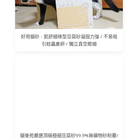
好用貓砂 - 凱舒細條型豆腐砂凝固力強 / 不易吸
引蚊蟲產卵 / 獨立真空壓縮
貓後苑嚴選頂級極細豆腐砂99.9%無礦物砂粉塵/