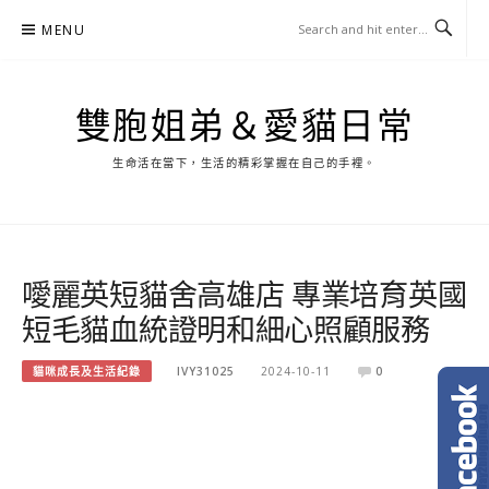
Skip
MENU
to
content
雙胞姐弟＆愛貓日常
生命活在當下，生活的精彩掌握在自己的手裡。
噯麗英短貓舍高雄店 專業培育英國
短毛貓血統證明和細心照顧服務
貓咪成長及生活紀錄
IVY31025
2024-10-11
0