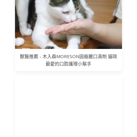
獸醫推薦 - 木入森MORESON固齒麗口滴劑 貓咪
最愛的口腔護理小幫手