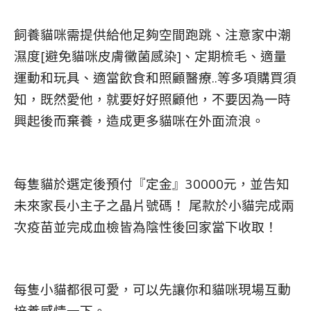
飼養貓咪需提供給他足夠空間跑跳、注意家中潮
濕度[避免貓咪皮膚黴菌感染]、定期梳毛、適量
運動和玩具、適當飲食和照顧醫療..等多項購買須
知，既然愛他，就要好好照顧他，不要因為一時
興起後而棄養，造成更多貓咪在外面流浪。
每隻貓於選定後預付『定金』30000元，並告知
未來家長小主子之晶片號碼！ 尾款於小貓完成兩
次疫苗並完成血檢皆為陰性後回家當下收取！
每隻小貓都很可愛，可以先讓你和貓咪現場互動
培養感情一下。