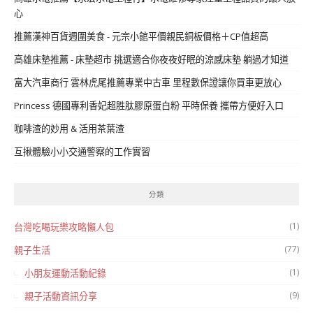
心
推薦漢神百貨週圍美食 - 元宗小館平價親民銅板價格＋CP值超高
高雄床墊推薦 - 床墊超市 挑選適合你夜夜好眠的涼感床墊 躺過才知道
富大汽車商行 雲林虎尾推薦專業中古車 里程數保證讓你買車更放心
Princess 德國專利香妃超胜肽膠原蛋白粉 平時保養 攜帶方便好入口
咖啡渣的妙用 & 活用茶葉渣
互揪體驗小小交通警察的工作實習
分類
(1)
台灣吃喝玩樂攻略懶人包
(77)
親子生活
(1)
小朋友運動活動紀錄
(9)
親子活動資訊分享