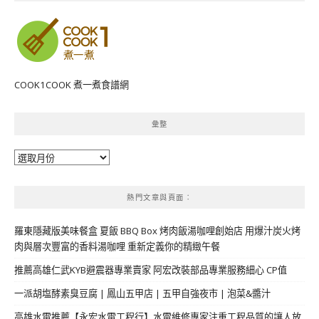
COOK1COOK 煮一煮食譜網
彙整
彙
整
熱門文章與頁面︰
羅東隱藏版美味餐盒 夏飯 BBQ Box 烤肉飯湯咖哩創始店 用爆汁炭火烤
肉與層次豐富的香料湯咖哩 重新定義你的精緻午餐
推薦高雄仁武KYB避震器專業賣家 阿宏改裝部品專業服務細心 CP值
一派胡塩酵素臭豆腐 | 鳳山五甲店 | 五甲自強夜市 | 泡菜&醬汁
高雄水電推薦【永宏水電工程行】水電維修專家注重工程品質的讓人放