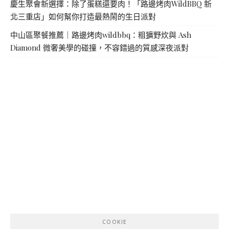
慶生聚會新選擇：除了蛋糕還要肉！「路邊烤肉WildBBQ 新
北三重店」如何幫你打造最熱鬧的生日派對
中山區聚餐推薦｜路邊烤肉wildbbq：粗獷野炊與 Ash
Diamond 微奢美學的碰撞，不容錯過的質感深夜派對
COOKIE