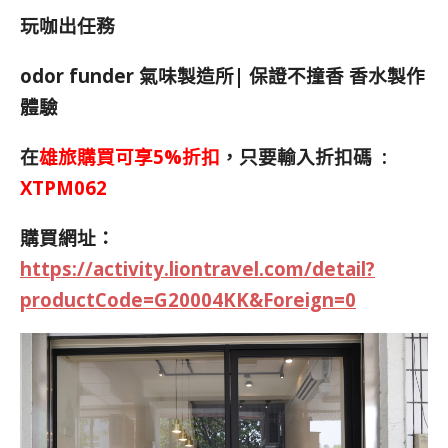
玩咖出任務
odor funder
氣味製造所
|
保證不撞香 香水製作
體驗
在
雄旅購買可享
5%
折扣
，只要輸入折扣碼 :
XTPM062
購買網址：
https://activity.liontravel.com/detail?
productCode=G20004KK&Foreign=0