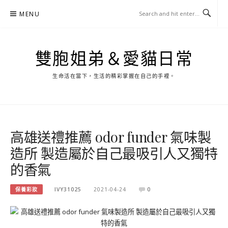
Skip
MENU
to
content
雙胞姐弟＆愛貓日常
生命活在當下，生活的精彩掌握在自己的手裡。
高雄送禮推薦 odor funder 氣味製
造所 製造屬於自己最吸引人又獨特
的香氣
保養彩妝
IVY31025
2021-04-24
0