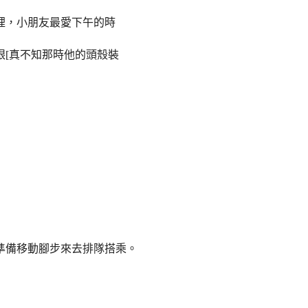
裡，小朋友最愛下午的時
眼
[
真不知那時他的頭殼裝
準備移動腳步來去排隊搭乘。