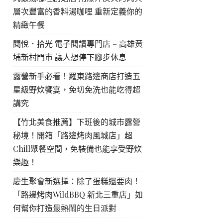
層次豐富的香料湯咖哩 重新定義你的
精緻午餐
閱悅．拾光 電子閱讀專門店 – 高雄黃
埔新村門市 讓人想停下腳步休息
露營新手必看！羅東路邊商店打造五
星級野炊饗宴，免切免洗也能吃得超
講究
【竹北美食推薦】下班後的城市露營
秘境！開箱「路邊烤肉風城店」超
Chill聚餐空間，免裝備也能享受野炊
樂趣！
慶生聚會新選擇：除了蛋糕還要肉！
「路邊烤肉WildBBQ 新北三重店」如
何幫你打造最熱鬧的生日派對