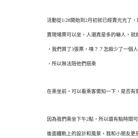
活動從
1/28
開始到
2
月初就已經賣光光了，
賣現場票可以坐，人潮真是多的嚇人，就
，我們買了
3
張票，咦？？怎麻少了一個人
，所以無法陪他們搭乘
在乘坐前，可以看乘客需知一下，是否有
因為我們乘坐下午
2
點，所以還有點時間可
後面鐵軌上的設計和風景，我和小朋友更