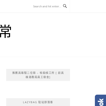
常
推薦高雄駁二住宿 – 帕鉑候工所 [ 前高
雄港務局員工宿舍]
LAZYBAG 駐站部落客