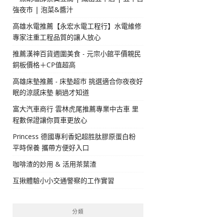
強夜市 | 泡菜&醬汁
高雄水電推薦【永宏水電工程行】水電維修
專家注重工程品質的讓人放心
推薦漢神百貨週圍美食 - 元宗小館平價親民
銅板價格＋CP值超高
高雄床墊推薦 - 床墊超市 挑選適合你夜夜好
眠的涼感床墊 躺過才知道
富大汽車商行 雲林虎尾推薦專業中古車 里
程數保證讓你買車更放心
Princess 德國專利香妃超胜肽膠原蛋白粉
平時保養 攜帶方便好入口
咖啡渣的妙用 & 活用茶葉渣
互揪體驗小小交通警察的工作實習
分類