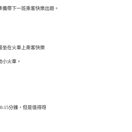
準備帶下一班乘客快樂出遊。
著坐在火車上乘客快樂
動小火車。
0-15
分鐘，但是值得呀