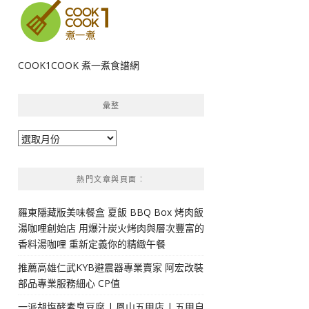
COOK1COOK 煮一煮食譜網
彙整
彙
整
熱門文章與頁面︰
羅東隱藏版美味餐盒 夏飯 BBQ Box 烤肉飯
湯咖哩創始店 用爆汁炭火烤肉與層次豐富的
香料湯咖哩 重新定義你的精緻午餐
推薦高雄仁武KYB避震器專業賣家 阿宏改裝
部品專業服務細心 CP值
一派胡塩酵素臭豆腐 | 鳳山五甲店 | 五甲自