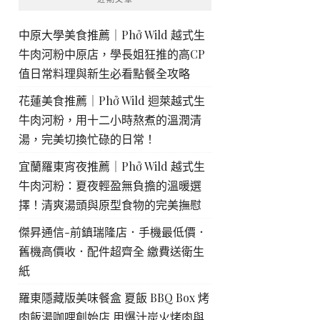
中原大學美食推薦｜Phở Wild 越式生
牛肉河粉中原店，學長姐狂推的高CP
值日常料理與新生必看點餐全攻略
花蓮美食推薦｜Phở Wild 迴萊越式生
牛肉河粉，用十二小時熬煮的溫潤清
湯，完美切換忙碌的日常！
宜蘭羅東宵夜推薦｜Phở Wild 越式生
牛肉河粉：夏夜輕盈無負擔的溫暖選
擇！清爽湯頭與原型食物的完美撫慰
傑昇通信-前鎮瑞隆店．手機最低價．
舊機高價收．配件超齊全 繳費送衛生
紙
羅東隱藏版美味餐盒 夏飯 BBQ Box 烤
肉飯湯咖哩創始店 用爆汁炭火烤肉與