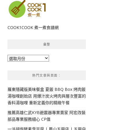
COOK1COOK 煮一煮食譜網
彙整
彙
整
熱門文章與頁面︰
羅東隱藏版美味餐盒 夏飯 BBQ Box 烤肉飯
湯咖哩創始店 用爆汁炭火烤肉與層次豐富的
香料湯咖哩 重新定義你的精緻午餐
推薦高雄仁武KYB避震器專業賣家 阿宏改裝
部品專業服務細心 CP值
一派胡塩酵素臭豆腐 | 鳳山五甲店 | 五甲自