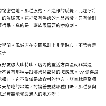
的祕密營地。那種原始、不造作的感覺，比起冰冷
」的溫暖感。這裡沒有浮誇的水晶吊燈，只有恰到
壓哲學，真的是上班族最需要的療癒劑。
大學問。風城店在空間規劃上非常貼心，不管妳是
位子。
五好友想大聊特聊，店內的靈活方桌區就非常適
不會有那種要跟鄰桌背靠背的擁擠感。ivy 覺得最
示櫃」，它不僅僅是放食材的地方，簡直就是聚餐
今天想吃的串燒，討論著要點哪種口味，那種參與
就是實體聚餐最迷人的地方呀！