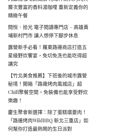
層次豐富的香料湯咖哩 重新定義你的
精緻午餐
閱悅．拾光 電子閱讀專門店 – 高雄黃
埔新村門市 讓人想停下腳步休息
露營新手必看！羅東路邊商店打造五
星級野炊饗宴，免切免洗也能吃得超
講究
【竹北美食推薦】下班後的城市露營
秘境！開箱「路邊烤肉風城店」超
Chill聚餐空間，免裝備也能享受野炊
樂趣！
慶生聚會新選擇：除了蛋糕還要肉！
「路邊烤肉WildBBQ 新北三重店」如
何幫你打造最熱鬧的生日派對