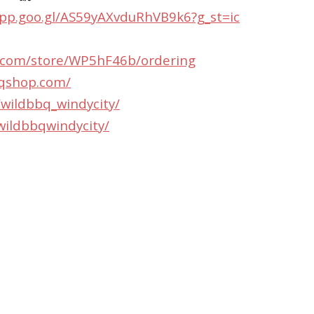
app.goo.gl/AS59yAXvduRhVB9k6?g_st=ic
s.com/store/WP5hF46b/ordering
bqshop.com/
wildbbq_windycity/
wildbbqwindycity/