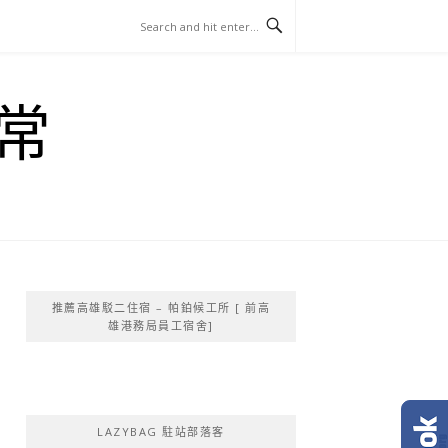
常
推薦高雄駁二住宿 – 帕鉑候工所 [ 前高
雄港務局員工宿舍]
LAZYBAG 駐站部落客