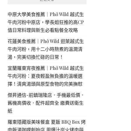
中原大學美食推薦｜Phở Wild 越式生
牛肉河粉中原店，學長姐狂推的高CP
值日常料理與新生必看點餐全攻略
花蓮美食推薦｜Phở Wild 迴萊越式生
牛肉河粉，用十二小時熬煮的溫潤清
湯，完美切換忙碌的日常！
宜蘭羅東宵夜推薦｜Phở Wild 越式生
牛肉河粉：夏夜輕盈無負擔的溫暖選
擇！清爽湯頭與原型食物的完美撫慰
傑昇通信-前鎮瑞隆店．手機最低價．
舊機高價收．配件超齊全 繳費送衛生
紙
羅東隱藏版美味餐盒 夏飯 BBQ Box 烤
肉飯湯咖哩創始店 用爆汁炭火烤肉與