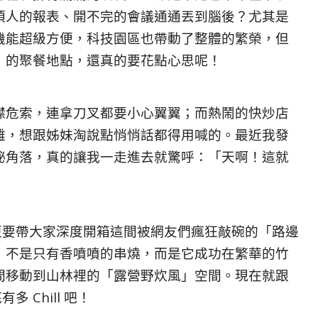
煩人的報表、開不完的會議通通丟到腦後？尤其是
機能超級方便，科技園區也帶動了整體的繁榮，但
」的聚餐地點，還真的要花點心思呢！
襟危索，連拿刀叉都要小心翼翼；而熱鬧的快炒店
雜，想跟姊妹淘說點悄悄話都得用喊的。最近我發
祕角落，真的讓我一走進去就驚呼：「天啊！這就
食，更要帶大家深度開箱這間被網友們瘋狂敲碗的「路邊
，不是只有香噴噴的串燒，而是它成功在繁華的竹
間移動到山林裡的「露營野炊風」空間。現在就跟
多 Chill 吧！