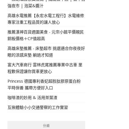
強夜市 | 泡菜&醬汁
高雄水電推薦【永宏水電工程行】水電維修
專家注重工程品質的讓人放心
推薦漢神百貨週圍美食 - 元宗小館平價親民
銅板價格＋CP值超高
高雄床墊推薦 - 床墊超市 挑選適合你夜夜好
眠的涼感床墊 躺過才知道
富大汽車商行 雲林虎尾推薦專業中古車 里
程數保證讓你買車更放心
Princess 德國專利香妃超胜肽膠原蛋白粉
平時保養 攜帶方便好入口
咖啡渣的妙用 & 活用茶葉渣
互揪體驗小小交通警察的工作實習
分類