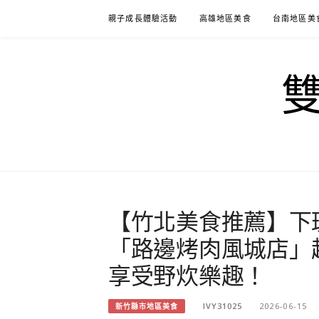
Skip
親子成長體驗活動
高雄地區美食
台南地區美
to
content
【竹北美食推薦】下
「路邊烤肉風城店」超
享受野炊樂趣！
IVY31025
2026-06-15
新竹縣市地區美食