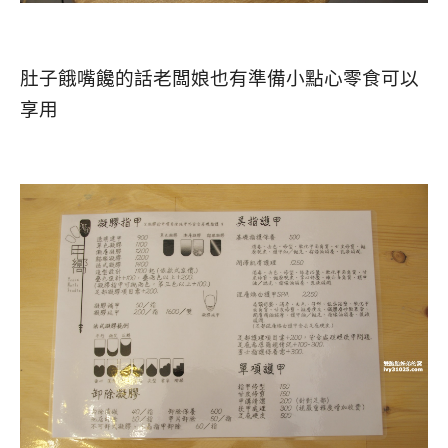
肚子餓嘴饞的話老闆娘也有準備小點心零食可以
享用