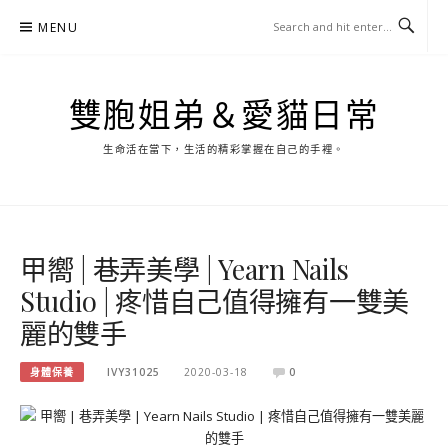
Skip
MENU
to
content
雙胞姐弟＆愛貓日常
生命活在當下，生活的精彩掌握在自己的手裡。
甲嚮 | 巷弄美學 | Yearn Nails
Studio | 疼惜自己值得擁有一雙美
麗的雙手
身體保養
IVY31025
2020-03-18
0