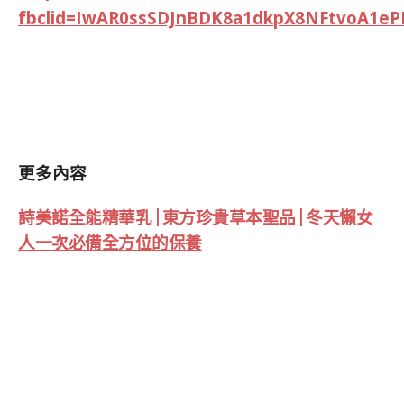
fbclid=IwAR0ssSDJnBDK8a1dkpX8NFtvoA1e
更多內容
詩美諾全能精華乳 | 東方珍貴草本聖品 | 冬天懶女
人一次必備全方位的保養