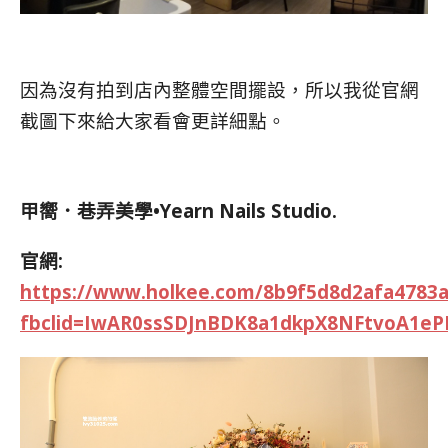
因為沒有拍到店內整體空間擺設，所以我從官網
截圖下來給大家看會更詳細點。
甲嚮．巷弄美學•Yearn Nails Studio.
官網:
https://www.holkee.com/8b9f5d8d2afa4783
fbclid=IwAR0ssSDJnBDK8a1dkpX8NFtvoA1e