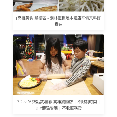
[高雄美食]鳥松區 - 漢林鐵板燒本館店平價又料好
實在
7.2 café 柒點貳咖啡-高雄旗艦店 | 不限制時間 |
DIY體驗餐廳 | 不收服務費