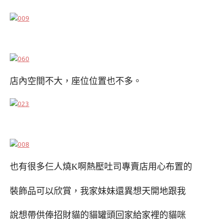
店內空間不大，座位位置也不多。
也有很多仨人燒
K
啊熱壓吐司專賣店用心布置的
裝飾品可以欣賞，我家妹妹還異想天開地跟我
說想帶供俸招財貓的貓罐頭回家給家裡的貓咪