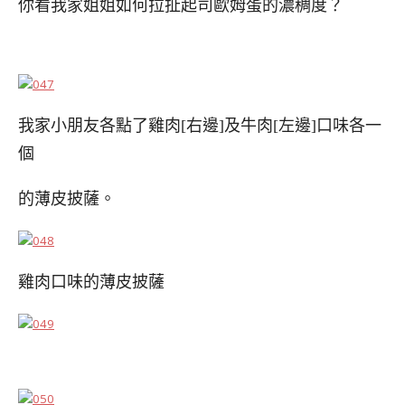
你看我家姐姐如何拉扯起司歐姆蛋的濃稠度？
我家小朋友各點了雞肉[右邊]及牛肉[左邊]口味各一
個
的薄皮披薩。
雞肉口味的薄皮披
薩