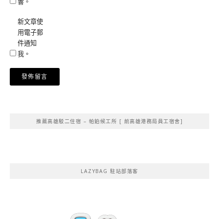
響。
新文章使
用電子郵
件通知
我。
Alternative:
推薦高雄駁二住宿 – 帕鉑候工所 [ 前高雄港務局員工宿舍]
LAZYBAG 駐站部落客