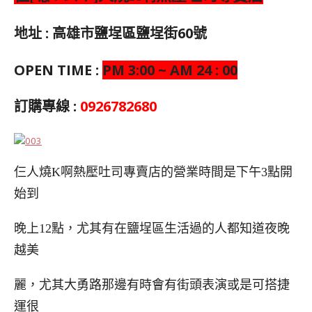
地址 : 高雄市鹽埕區鹽埕街60號
OPEN TIME :
PM 3:00 ~ AM 24 : 00
訂購專線 :
0926782680
仨人燒K啊熱壓吐司專賣店的營業時間是下午3點開
始到
晚上12點，尤其有在鹽埕區生活過的人都知道夜晚
越美
麗，尤其大勇路那邊有時會有街頭表演或是可搭捷
運很