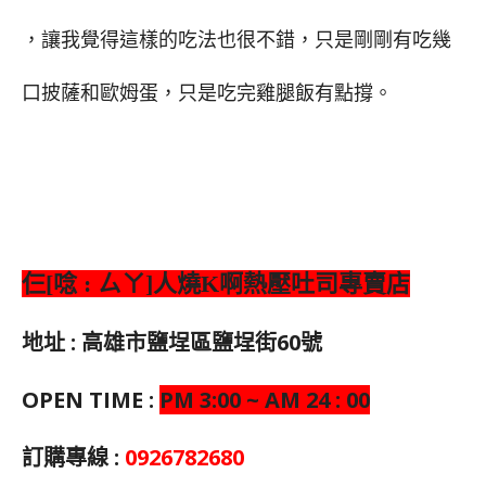
，讓我覺得這樣的吃法也很不錯，只是剛剛有吃幾
口披薩和歐姆蛋，只是吃完雞腿飯有點撐。
仨[唸 : ㄙㄚ]人燒K啊熱壓吐司專賣店
地址 : 高雄市鹽埕區鹽埕街60號
OPEN TIME :
PM 3:00 ~ AM 24 : 00
訂購專線 :
0926782680