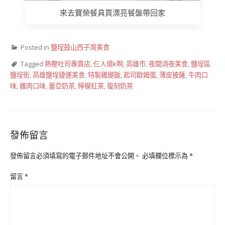
來去寶榮餐具買漂亮餐盤帶回家
Posted in
鹽埕鼓山西子灣美食
Tagged
熱壓吐司專賣店
,
仨人燒k啊
,
高雄市
,
夜間消夜美食
,
鹽埕區
鹽埕街
,
高雄鹽埕捷運美食
,
特製雞腿飯
,
起司歐姆蛋
,
薄皮披薩
,
牛肉口
味
,
雞肉口味
,
蕾亞奶茶
,
檸檬紅茶
,
復刻奶茶
發佈留言
發佈留言必須填寫的電子郵件地址不會公開。
必填欄位標示為
*
留言
*