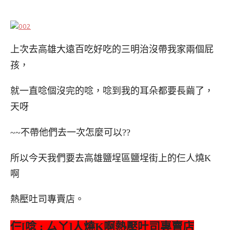
上次去高雄大遠百吃好吃的三明治沒帶我家兩個屁
孩，
就一直唸個沒完的唸，唸到我的耳朵都要長繭了，
天呀
~~不帶他們去一次
怎麼可以??
所以今天我們要去高雄鹽埕區鹽埕街上的仨人燒K
啊
熱壓吐司專賣店。
仨[唸 : ㄙㄚ]人燒K啊熱壓吐司專賣店