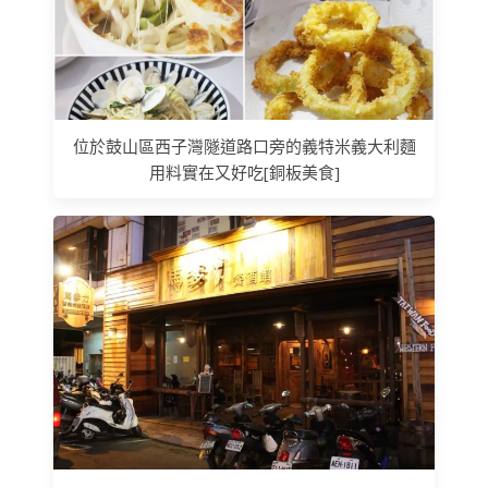
位於鼓山區西子灣隧道路口旁的義特米義大利麵
用料實在又好吃[銅板美食]