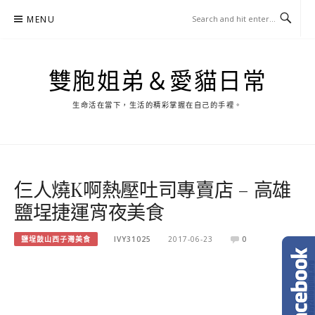
Skip
MENU
to
content
雙胞姐弟＆愛貓日常
生命活在當下，生活的精彩掌握在自己的手裡。
仨人燒K啊熱壓吐司專賣店 – 高雄
鹽埕捷運宵夜美食
鹽埕鼓山西子灣美食
IVY31025
2017-06-23
0