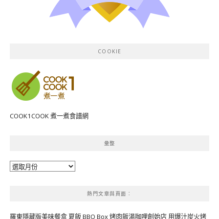
COOKIE
COOK1COOK 煮一煮食譜網
彙整
彙
整
熱門文章與頁面︰
羅東隱藏版美味餐盒 夏飯 BBQ Box 烤肉飯湯咖哩創始店 用爆汁炭火烤