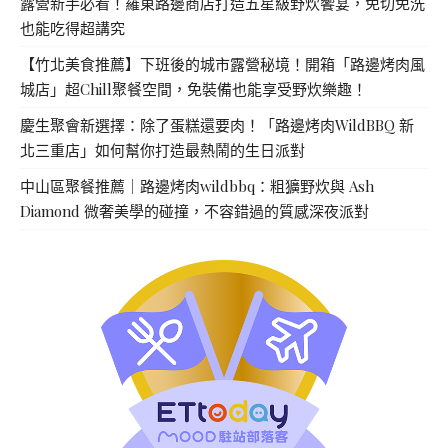
露營新手必看！羅東路邊商店打造五星級野炊饗宴，免切免洗
也能吃得超講究
【竹北美食推薦】下班後的城市露營秘境！開箱「路邊烤肉風
城店」超Chill聚餐空間，免裝備也能享受野炊樂趣！
慶生聚會新選擇：除了蛋糕還要肉！「路邊烤肉WildBBQ 新
北三重店」如何幫你打造最熱鬧的生日派對
中山區聚餐推薦｜路邊烤肉wildbbq：粗獷野炊與 Ash
Diamond 微奢美學的碰撞，不容錯過的質感深夜派對