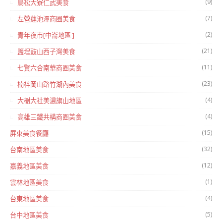
(9)
鳥松大寮仁武美食
(7)
左營蓮池潭商圈美食
(2)
青年夜市[中崙地區 ]
(21)
鹽埕鼓山西子灣美食
(11)
七賢六合南華商圈美食
(23)
楠梓岡山路竹湖內美食
(4)
大樹大社美濃旗山地區
(4)
高雄三鐵共構商圈美食
(15)
屏東美食餐廳
(32)
台南地區美食
(12)
嘉義地區美食
(1)
雲林地區美食
(4)
台東地區美食
(5)
台中地區美食