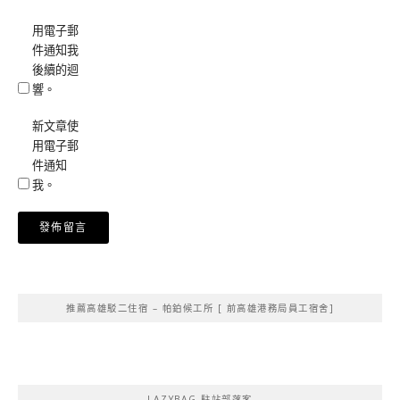
用電子郵
件通知我
後續的迴
響。
新文章使
用電子郵
件通知
我。
Alternative:
推薦高雄駁二住宿 – 帕鉑候工所 [ 前高雄港務局員工宿舍]
LAZYBAG 駐站部落客