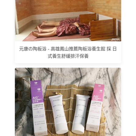
元康の陶板浴 - 高雄鳳山推薦陶板浴養生館 採 日
式養生舒緩排汗保養