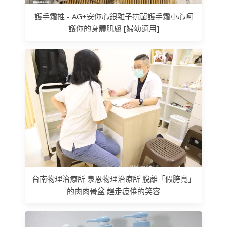
護手霜推 - AG+安你心銀離子抗菌護手霜小心呵
護你的身體肌膚 [婦幼適用]
台南物理治療所 泉恩物理治療所 脫離「假胯寬」
的肉肉骨盆 趕走疲倦的笑容