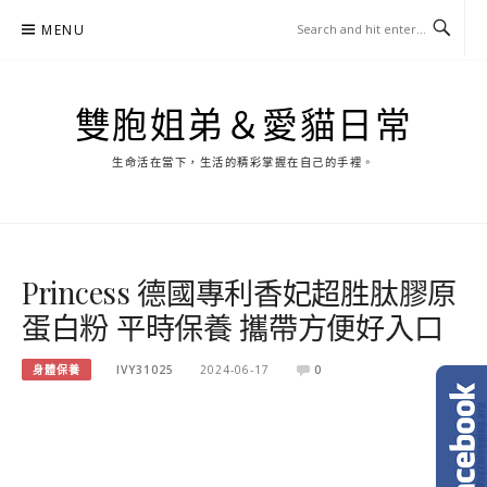
Skip
MENU
to
content
雙胞姐弟＆愛貓日常
生命活在當下，生活的精彩掌握在自己的手裡。
Princess 德國專利香妃超胜肽膠原
蛋白粉 平時保養 攜帶方便好入口
身體保養
IVY31025
2024-06-17
0