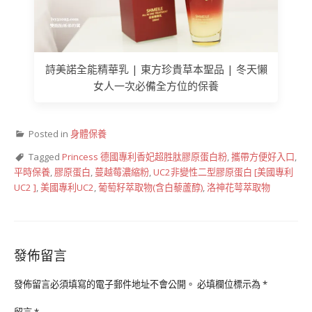
詩美諾全能精華乳 | 東方珍貴草本聖品 | 冬天懶
女人一次必備全方位的保養
Posted in
身體保養
Tagged
Princess 德國專利香妃超胜肽膠原蛋白粉
,
攜帶方便好入口
,
平時保養
,
膠原蛋白
,
蔓越莓濃縮粉
,
UC2非變性二型膠原蛋白 [美國專利
UC2 ]
,
美國專利UC2
,
葡萄籽萃取物(含白藜蘆醇)
,
洛神花萼萃取物
發佈留言
發佈留言必須填寫的電子郵件地址不會公開。
必填欄位標示為
*