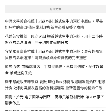
近期文章
中原大學美食推薦｜Phở Wild 越式生牛肉河粉中原店，學長
姐狂推的高CP值日常料理與新生必看點餐全攻略
花蓮美食推薦｜Phở Wild 迴萊越式生牛肉河粉，用十二小時
熬煮的溫潤清湯，完美切換忙碌的日常！
宜蘭羅東宵夜推薦｜Phở Wild 越式生牛肉河粉：夏夜輕盈無
負擔的溫暖選擇！清爽湯頭與原型食物的完美撫慰
傑昇通信-前鎮瑞隆店．手機最低價．舊機高價收．配件超齊
全 繳費送衛生紙
羅東隱藏版美味餐盒 夏飯 BBQ Box 烤肉飯湯咖哩創始店 用爆
汁炭火烤肉與層次豐富的香料湯咖哩 重新定義你的精緻午餐
閱悅．拾光 電子閱讀專門店 – 高雄黃埔新村門市 讓人想停下
腳步休息