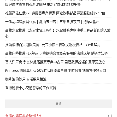
肉與層次豐富的香料湯咖哩 重新定義你的精緻午餐
推薦高雄仁武KYB避震器專業賣家 阿宏改裝部品專業服務細心 CP值
一派胡塩酵素臭豆腐 | 鳳山五甲店 | 五甲自強夜市 | 泡菜&醬汁
高雄水電推薦【永宏水電工程行】水電維修專家注重工程品質的讓人放
心
推薦漢神百貨週圍美食 - 元宗小館平價親民銅板價格＋CP值超高
高雄床墊推薦 - 床墊超市 挑選適合你夜夜好眠的涼感床墊 躺過才知道
富大汽車商行 雲林虎尾推薦專業中古車 里程數保證讓你買車更放心
Princess 德國專利香妃超胜肽膠原蛋白粉 平時保養 攜帶方便好入口
咖啡渣的妙用 & 活用茶葉渣
互揪體驗小小交通警察的工作實習
分類
(1)
台灣吃喝玩樂攻略懶人包