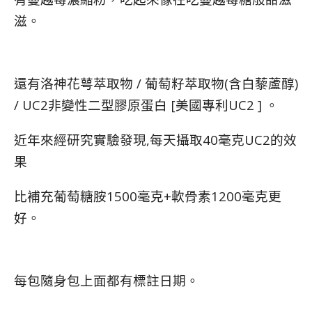
滋。
還有洛神花萼萃取物 / 葡萄籽萃取物(含白藜蘆醇)
/ UC2非變性二型膠原蛋白 [美國專利UC2 ] 。
近年來經研究實驗發現,每天攝取40毫克UC2的效
果
比補充葡萄糖胺1500毫克+軟骨素1200毫克更
好。
每包隨身包上面都有標註日期。