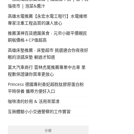
強夜市 | 泡菜&醬汁
高雄水電推薦【永宏水電工程行】水電維修
專家注重工程品質的讓人放心
推薦漢神百貨週圍美食 - 元宗小館平價親民
銅板價格＋CP值超高
高雄床墊推薦 - 床墊超市 挑選適合你夜夜好
眠的涼感床墊 躺過才知道
富大汽車商行 雲林虎尾推薦專業中古車 里
程數保證讓你買車更放心
Princess 德國專利香妃超胜肽膠原蛋白粉
平時保養 攜帶方便好入口
咖啡渣的妙用 & 活用茶葉渣
互揪體驗小小交通警察的工作實習
分類