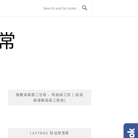
常
推薦高雄駁二住宿 – 帕鉑候工所 [ 前高
雄港務局員工宿舍]
LAZYBAG 駐站部落客