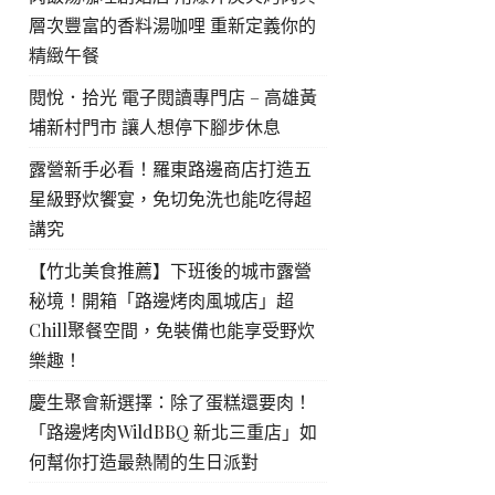
層次豐富的香料湯咖哩 重新定義你的
精緻午餐
閱悅．拾光 電子閱讀專門店 – 高雄黃
埔新村門市 讓人想停下腳步休息
露營新手必看！羅東路邊商店打造五
星級野炊饗宴，免切免洗也能吃得超
講究
【竹北美食推薦】下班後的城市露營
秘境！開箱「路邊烤肉風城店」超
Chill聚餐空間，免裝備也能享受野炊
樂趣！
慶生聚會新選擇：除了蛋糕還要肉！
「路邊烤肉WildBBQ 新北三重店」如
何幫你打造最熱鬧的生日派對