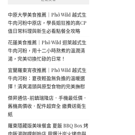
中原大學美食推薦｜Phở Wild 越式生
牛肉河粉中原店，學長姐狂推的高CP
值日常料理與新生必看點餐全攻略
花蓮美食推薦｜Phở Wild 迴萊越式生
牛肉河粉，用十二小時熬煮的溫潤清
湯，完美切換忙碌的日常！
宜蘭羅東宵夜推薦｜Phở Wild 越式生
牛肉河粉：夏夜輕盈無負擔的溫暖選
擇！清爽湯頭與原型食物的完美撫慰
傑昇通信-前鎮瑞隆店．手機最低價．
舊機高價收．配件超齊全 繳費送衛生
紙
羅東隱藏版美味餐盒 夏飯 BBQ Box 烤
肉飯湯咖哩創始店 用爆汁炭火烤肉與