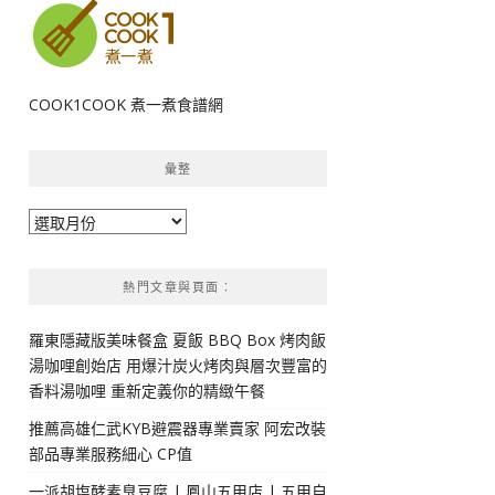
COOK1COOK 煮一煮食譜網
彙整
彙
整
熱門文章與頁面︰
羅東隱藏版美味餐盒 夏飯 BBQ Box 烤肉飯
湯咖哩創始店 用爆汁炭火烤肉與層次豐富的
香料湯咖哩 重新定義你的精緻午餐
推薦高雄仁武KYB避震器專業賣家 阿宏改裝
部品專業服務細心 CP值
一派胡塩酵素臭豆腐 | 鳳山五甲店 | 五甲自