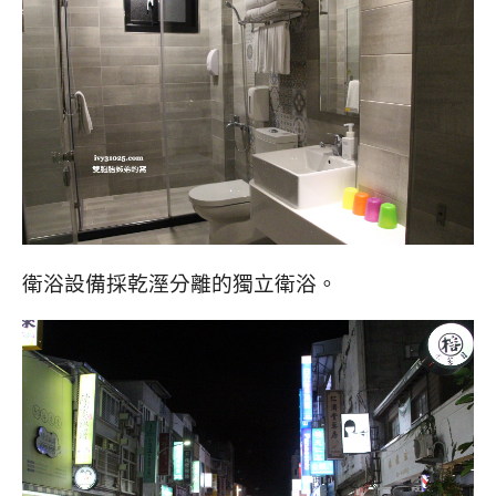
衛浴設備採乾溼分離的獨立衛浴。