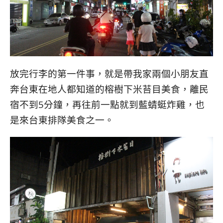
放完行李的第一件事，就是帶我家兩個小朋友直
奔台東在地人都知道的榕樹下米苔目美食，離民
宿不到5分鐘，再往前一點就到藍蜻蜓炸雞，也
是來台東排隊美食之一。