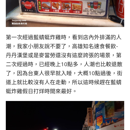
第一次經過藍蜻蜓炸雞時，看到店內外排滿的人
潮，我家小朋友說不要了，高雄知名速食餐飲-
丹丹漢堡或是麥當勞還沒有這麼誇張的場景，第
二次經過時，已經晚上10點多，人潮也比較退散
了，因為台東人很早就入睡，大概10點過後，街
道上就比較沒有人在走動，所以這時候趕在藍蜻
蜓炸雞假日打烊時間來最好。