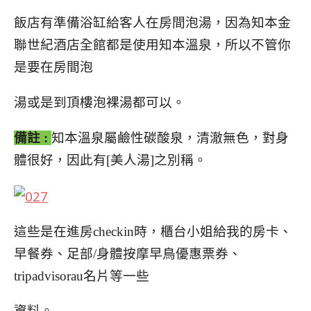
飯店有準備浴缸給客人在房間泡湯，因為知本金
聯世紀
酒店全館都是使用知本溫泉，所以不管你
是要在房間泡
湯或是到頂樓泡裸湯都可以。
備註 :
知本溫泉屬鹼性碳酸泉，清澈無色，對身
體很好
，因此有[美人湯]之別稱。
這些是在進房checkin
時，櫃台小姐給我的房卡、
早餐券
、足部/身體按摩早鳥優惠票券、
tripadvisorau名片等一些
資料。