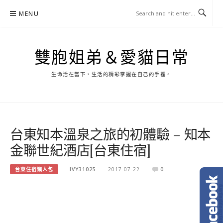
Skip
MENU
to
content
雙胞姐弟＆愛貓日常
生命活在當下，生活的精彩掌握在自己的手裡。
台東知本溫泉之旅的初體驗 – 知本
金聯世紀酒店[台東住宿]
台東住宿懶人包
IVY31025
2017-07-22
0