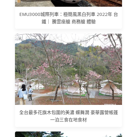
EMU3000城際列車：極簡風黑白列車 2022年 台
鐵｜ 騰雲座艙 商務艙 體驗
全台最多花旗木包圍的美濃 蝶舞澗 豪華露營帳篷
一泊三食在地食材