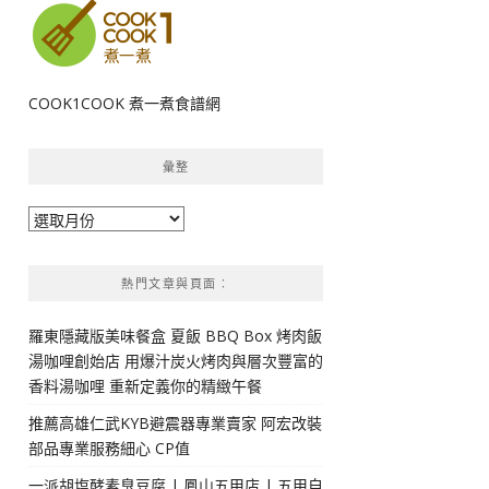
COOK1COOK 煮一煮食譜網
彙整
彙
整
熱門文章與頁面︰
羅東隱藏版美味餐盒 夏飯 BBQ Box 烤肉飯
湯咖哩創始店 用爆汁炭火烤肉與層次豐富的
香料湯咖哩 重新定義你的精緻午餐
推薦高雄仁武KYB避震器專業賣家 阿宏改裝
部品專業服務細心 CP值
一派胡塩酵素臭豆腐 | 鳳山五甲店 | 五甲自