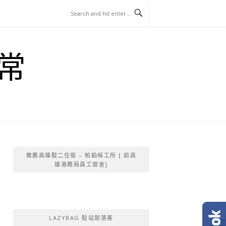
常
推薦高雄駁二住宿 – 帕鉑候工所 [ 前高
雄港務局員工宿舍]
LAZYBAG 駐站部落客