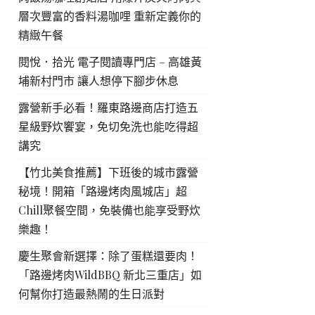
層次豐富的香料湯咖哩 重新定義你的
精緻午餐
閱悅．拾光 電子閱讀專門店 – 高雄黃
埔新村門市 讓人想停下腳步休息
露營新手必看！羅東路邊商店打造五
星級野炊饗宴，免切免洗也能吃得超
講究
【竹北美食推薦】下班後的城市露營
秘境！開箱「路邊烤肉風城店」超
Chill聚餐空間，免裝備也能享受野炊
樂趣！
慶生聚會新選擇：除了蛋糕還要肉！
「路邊烤肉WildBBQ 新北三重店」如
何幫你打造最熱鬧的生日派對