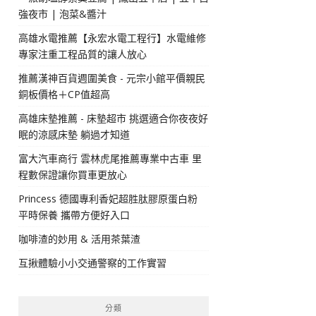
強夜市 | 泡菜&醬汁
高雄水電推薦【永宏水電工程行】水電維修
專家注重工程品質的讓人放心
推薦漢神百貨週圍美食 - 元宗小館平價親民
銅板價格＋CP值超高
高雄床墊推薦 - 床墊超市 挑選適合你夜夜好
眠的涼感床墊 躺過才知道
富大汽車商行 雲林虎尾推薦專業中古車 里
程數保證讓你買車更放心
Princess 德國專利香妃超胜肽膠原蛋白粉
平時保養 攜帶方便好入口
咖啡渣的妙用 & 活用茶葉渣
互揪體驗小小交通警察的工作實習
分類