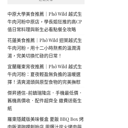
中原大學美食推薦｜Phở Wild 越式生
牛肉河粉中原店，學長姐狂推的高CP
值日常料理與新生必看點餐全攻略
花蓮美食推薦｜Phở Wild 迴萊越式生
牛肉河粉，用十二小時熬煮的溫潤清
湯，完美切換忙碌的日常！
宜蘭羅東宵夜推薦｜Phở Wild 越式生
牛肉河粉：夏夜輕盈無負擔的溫暖選
擇！清爽湯頭與原型食物的完美撫慰
傑昇通信-前鎮瑞隆店．手機最低價．
舊機高價收．配件超齊全 繳費送衛生
紙
羅東隱藏版美味餐盒 夏飯 BBQ Box 烤
肉飯湯咖哩創始店 用爆汁炭火烤肉與