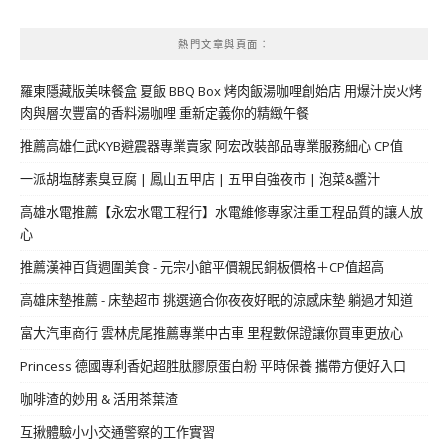
整
熱門文章與頁面︰
羅東隱藏版美味餐盒 夏飯 BBQ Box 烤肉飯湯咖哩創始店 用爆汁炭火烤
肉與層次豐富的香料湯咖哩 重新定義你的精緻午餐
推薦高雄仁武KYB避震器專業賣家 阿宏改裝部品專業服務細心 CP值
一派胡塩酵素臭豆腐 | 鳳山五甲店 | 五甲自強夜市 | 泡菜&醬汁
高雄水電推薦【永宏水電工程行】水電維修專家注重工程品質的讓人放
心
推薦漢神百貨週圍美食 - 元宗小館平價親民銅板價格＋CP值超高
高雄床墊推薦 - 床墊超市 挑選適合你夜夜好眠的涼感床墊 躺過才知道
富大汽車商行 雲林虎尾推薦專業中古車 里程數保證讓你買車更放心
Princess 德國專利香妃超胜肽膠原蛋白粉 平時保養 攜帶方便好入口
咖啡渣的妙用 & 活用茶葉渣
互揪體驗小小交通警察的工作實習