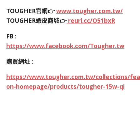
TOUGHER官網👉
www.tougher.com.tw/
TOUGHER蝦皮商城👉
reurl.cc/O51bxR
FB :
https://www.facebook.com/Tougher.tw
購買網址 :
https://www.tougher.com.tw/collections/fea
on-homepage/products/tougher-15w-qi