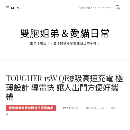
Skip
MENU
to
content
雙胞姐弟＆愛貓日常
生命活在當下，生活的精彩掌握在自己的手裡。
TOUGHER 15W QI磁吸高速充電 極
薄設計 導電快 讓人出門方便好攜
帶
電信手機維修包膜其他相關用品
IVY31025
2024-12-04
0