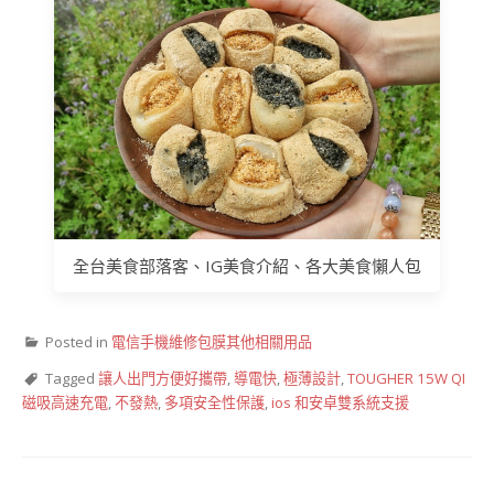
全台美食部落客、IG美食介紹、各大美食懶人包
Posted in
電信手機維修包膜其他相關用品
Tagged
讓人出門方便好攜帶
,
導電快
,
極薄設計
,
TOUGHER 15W QI
磁吸高速充電
,
不發熱
,
多項安全性保護
,
ios 和安卓雙系統支援