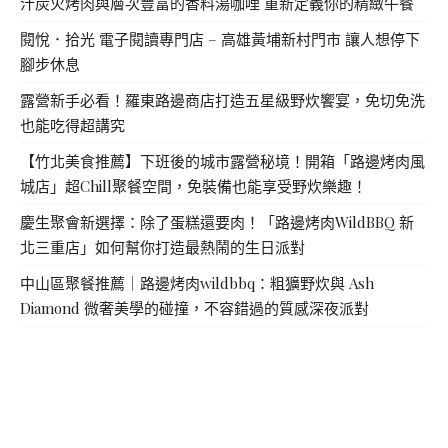
汁炭火烤肉與層次豐富的香料湯咖哩 重新定義你的精緻午餐
閱悅．拾光 電子閱讀專門店 – 高雄黃埔新村門市 讓人想停下
腳步休息
露營新手必看！羅東路邊商店打造五星級野炊饗宴，免切免洗
也能吃得超講究
【竹北美食推薦】下班後的城市露營秘境！開箱「路邊烤肉風
城店」超Chill聚餐空間，免裝備也能享受野炊樂趣！
慶生聚會新選擇：除了蛋糕還要肉！「路邊烤肉WildBBQ 新
北三重店」如何幫你打造最熱鬧的生日派對
中山區聚餐推薦｜路邊烤肉wildbbq：粗獷野炊與 Ash
Diamond 微奢美學的碰撞，不容錯過的質感深夜派對