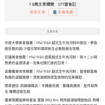
近期文章
中原大學美食推薦｜Phở Wild 越式生牛肉河粉中原店，學長
姐狂推的高CP值日常料理與新生必看點餐全攻略
花蓮美食推薦｜Phở Wild 迴萊越式生牛肉河粉，用十二小時
熬煮的溫潤清湯，完美切換忙碌的日常！
宜蘭羅東宵夜推薦｜Phở Wild 越式生牛肉河粉：夏夜輕盈無
負擔的溫暖選擇！清爽湯頭與原型食物的完美撫慰
傑昇通信-前鎮瑞隆店．手機最低價．舊機高價收．配件超齊
全 繳費送衛生紙
羅東隱藏版美味餐盒 夏飯 BBQ Box 烤肉飯湯咖哩創始店 用爆