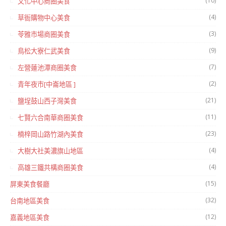
(10)
文化中心商圈美食
(4)
草衙購物中心美食
(3)
苓雅市場商圈美食
(9)
鳥松大寮仁武美食
(7)
左營蓮池潭商圈美食
(2)
青年夜市[中崙地區 ]
(21)
鹽埕鼓山西子灣美食
(11)
七賢六合南華商圈美食
(23)
楠梓岡山路竹湖內美食
(4)
大樹大社美濃旗山地區
(4)
高雄三鐵共構商圈美食
(15)
屏東美食餐廳
(32)
台南地區美食
(12)
嘉義地區美食