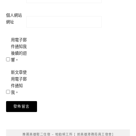
個人網站
網址
用電子郵
件通知我
後續的迴
響。
新文章使
用電子郵
件通知
我。
Alternative:
推薦高雄駁二住宿 – 帕鉑候工所 [ 前高雄港務局員工宿舍]