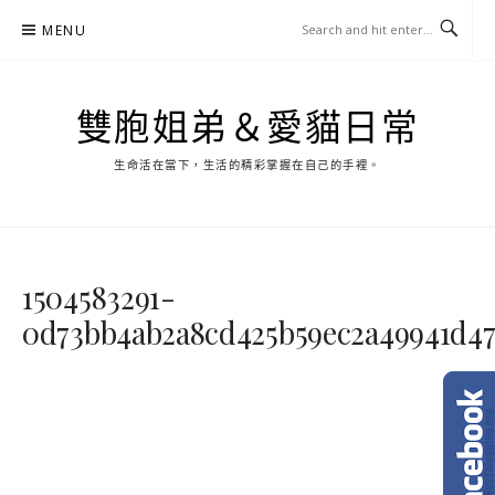
Skip
MENU
to
content
雙胞姐弟＆愛貓日常
生命活在當下，生活的精彩掌握在自己的手裡。
1504583291-
0d73bb4ab2a8cd425b59ec2a49941d4