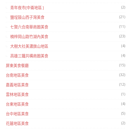
(2)
青年夜市[中崙地區 ]
(21)
鹽埕鼓山西子灣美食
(11)
七賢六合南華商圈美食
(23)
楠梓岡山路竹湖內美食
(4)
大樹大社美濃旗山地區
(4)
高雄三鐵共構商圈美食
(15)
屏東美食餐廳
(32)
台南地區美食
(12)
嘉義地區美食
(1)
雲林地區美食
(4)
台東地區美食
(5)
台中地區美食
(2)
花蓮地區美食