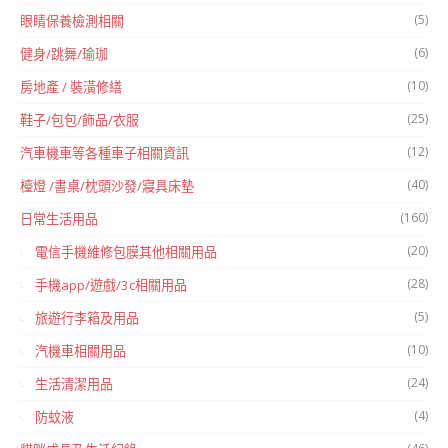
(5)
眼睛保養檢測相關
(6)
健身/跳舞/瑜珈
(10)
房地產 / 裝潢修繕
(25)
鞋子/包包/飾品/衣服
(12)
汽車機車等各種車子相關資訊
(40)
檯燈 /書桌/枕頭沙發/寢具床墊
(160)
日常生活用品
(20)
電信手機維修包膜其他相關用品
(28)
手機app/遊戲/3c相關用品
(5)
旅遊行李箱及用品
(10)
汽機車相關用品
(24)
生活清潔用品
(4)
防蚊液