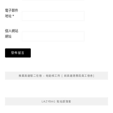
電子郵件
地址
*
個人網站
網址
Alternative:
推薦高雄駁二住宿 – 帕鉑候工所 [ 前高雄港務局員工宿舍]
LAZYBAG 駐站部落客