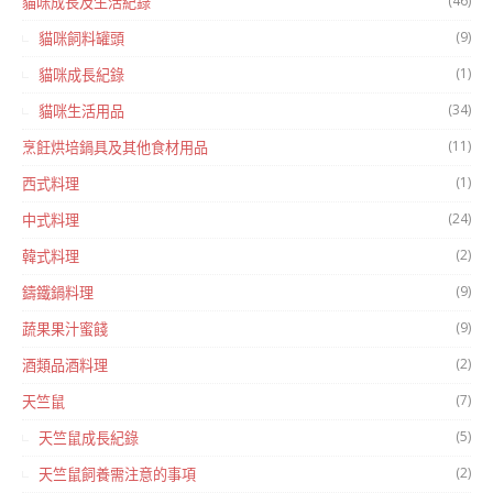
(46)
貓咪成長及生活紀錄
(9)
貓咪飼料罐頭
(1)
貓咪成長紀錄
(34)
貓咪生活用品
(11)
烹飪烘培鍋具及其他食材用品
(1)
西式料理
(24)
中式料理
(2)
韓式料理
(9)
鑄鐵鍋料理
(9)
蔬果果汁蜜餞
(2)
酒類品酒料理
(7)
天竺鼠
(5)
天竺鼠成長紀錄
(2)
天竺鼠飼養需注意的事項