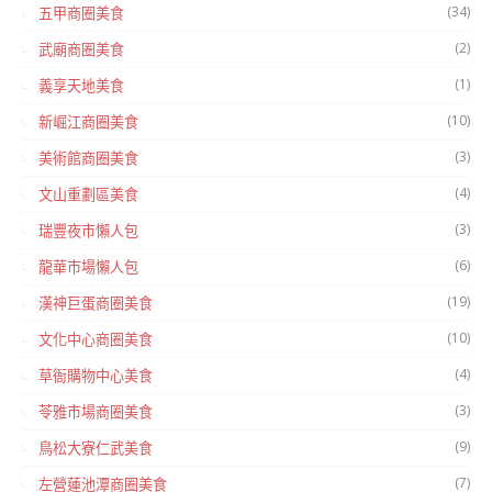
(34)
五甲商圈美食
(2)
武廟商圈美食
(1)
義享天地美食
(10)
新崛江商圈美食
(3)
美術館商圈美食
(4)
文山重劃區美食
(3)
瑞豐夜市懶人包
(6)
龍華市場懶人包
(19)
漢神巨蛋商圈美食
(10)
文化中心商圈美食
(4)
草衙購物中心美食
(3)
苓雅市場商圈美食
(9)
鳥松大寮仁武美食
(7)
左營蓮池潭商圈美食