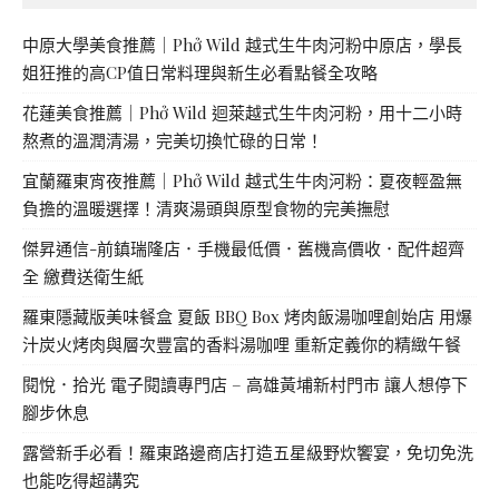
中原大學美食推薦｜Phở Wild 越式生牛肉河粉中原店，學長
姐狂推的高CP值日常料理與新生必看點餐全攻略
花蓮美食推薦｜Phở Wild 迴萊越式生牛肉河粉，用十二小時
熬煮的溫潤清湯，完美切換忙碌的日常！
宜蘭羅東宵夜推薦｜Phở Wild 越式生牛肉河粉：夏夜輕盈無
負擔的溫暖選擇！清爽湯頭與原型食物的完美撫慰
傑昇通信-前鎮瑞隆店．手機最低價．舊機高價收．配件超齊
全 繳費送衛生紙
羅東隱藏版美味餐盒 夏飯 BBQ Box 烤肉飯湯咖哩創始店 用爆
汁炭火烤肉與層次豐富的香料湯咖哩 重新定義你的精緻午餐
閱悅．拾光 電子閱讀專門店 – 高雄黃埔新村門市 讓人想停下
腳步休息
露營新手必看！羅東路邊商店打造五星級野炊饗宴，免切免洗
也能吃得超講究