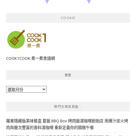
COOKIE
COOK1COOK 煮一煮食譜網
彙整
彙
整
熱門文章與頁面︰
羅東隱藏版美味餐盒 夏飯 BBQ Box 烤肉飯湯咖哩創始店 用爆汁炭火烤
肉與層次豐富的香料湯咖哩 重新定義你的精緻午餐