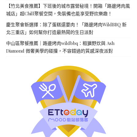
【竹北美食推薦】下班後的城市露營秘境！開箱「路邊烤肉風
城店」超Chill聚餐空間，免裝備也能享受野炊樂趣！
慶生聚會新選擇：除了蛋糕還要肉！「路邊烤肉WildBBQ 新
北三重店」如何幫你打造最熱鬧的生日派對
中山區聚餐推薦｜路邊烤肉wildbbq：粗獷野炊與 Ash
Diamond 微奢美學的碰撞，不容錯過的質感深夜派對