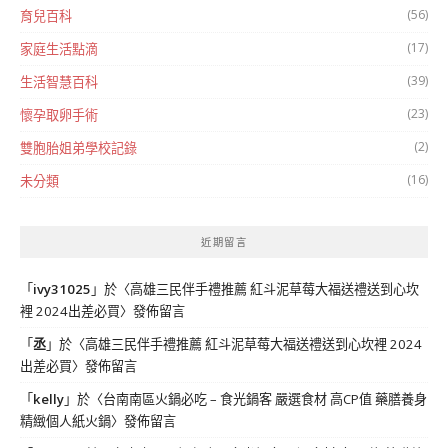
(56)
育兒百科
(17)
家庭生活點滴
(39)
生活智慧百科
(23)
懷孕取卵手術
(2)
雙胞胎姐弟學校記錄
(16)
未分類
近期留言
「
ivy31025
」於〈
高雄三民伴手禮推薦 紅斗泥草莓大福送禮送到心坎
裡 2024出差必買
〉發佈留言
「
丞
」於〈
高雄三民伴手禮推薦 紅斗泥草莓大福送禮送到心坎裡 2024
出差必買
〉發佈留言
「
kelly
」於〈
台南南區火鍋必吃 – 食光鍋客 嚴選食材 高CP值 藥膳養身
精緻個人紙火鍋
〉發佈留言