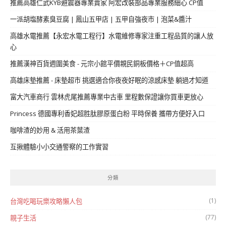
推薦高雄仁武KYB避震器專業賣家 阿宏改裝部品專業服務細心 CP值
一派胡塩酵素臭豆腐 | 鳳山五甲店 | 五甲自強夜市 | 泡菜&醬汁
高雄水電推薦【永宏水電工程行】水電維修專家注重工程品質的讓人放
心
推薦漢神百貨週圍美食 - 元宗小館平價親民銅板價格＋CP值超高
高雄床墊推薦 - 床墊超市 挑選適合你夜夜好眠的涼感床墊 躺過才知道
富大汽車商行 雲林虎尾推薦專業中古車 里程數保證讓你買車更放心
Princess 德國專利香妃超胜肽膠原蛋白粉 平時保養 攜帶方便好入口
咖啡渣的妙用 & 活用茶葉渣
互揪體驗小小交通警察的工作實習
分類
(1)
台灣吃喝玩樂攻略懶人包
(77)
親子生活