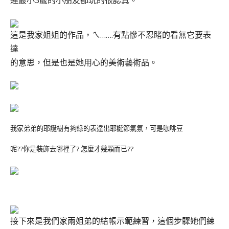
連最小3歲的小朋友都玩的很認真。
這是我家姐姐的作品，ㄟ…….有點慘不忍睹的看無它要表
達
的意思，但是也是她用心的美術藝術品。
我家弟弟的耶誕樹有夠綠的表達出耶誕節氣氛，可是咖啡豆
呢??你是裝飾去哪裡了? 怎麼才幾顆而已??
接下來是我們家兩姐弟的結帳示範練習，這個步驟她們練