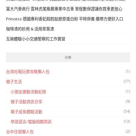
富大汽車商行 雲林虎尾推薦專業中古車 里程數保證讓你買車更放心
Princess 德國專利香妃超胜肽膠原蛋白粉 平時保養 攜帶方便好入口
咖啡渣的妙用 & 活用茶葉渣
互揪體驗小小交通警察的工作實習
分類
(1)
台灣吃喝玩樂攻略懶人包
(77)
親子生活
(1)
小朋友運動活動紀錄
(9)
親子活動資訊分享
(54)
親子成長體驗活動
(13)
學習語言/電腦相關資訊
(2)
台中住宿懶人包