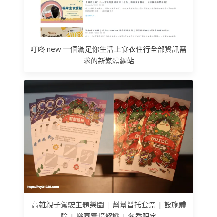
叮咚 new 一個滿足你生活上食衣住行全部資訊需
求的新媒體網站
高雄親子駕駛主題樂園 | 幫幫普托套票 | 設施體
驗 | 樂園實境解謎 | 冬季限定