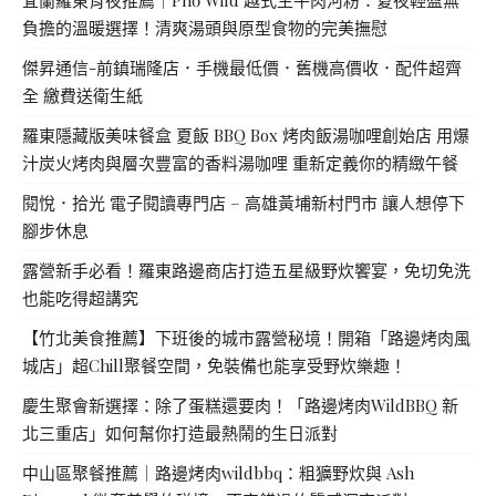
負擔的溫暖選擇！清爽湯頭與原型食物的完美撫慰
傑昇通信-前鎮瑞隆店．手機最低價．舊機高價收．配件超齊
全 繳費送衛生紙
羅東隱藏版美味餐盒 夏飯 BBQ Box 烤肉飯湯咖哩創始店 用爆
汁炭火烤肉與層次豐富的香料湯咖哩 重新定義你的精緻午餐
閱悅．拾光 電子閱讀專門店 – 高雄黃埔新村門市 讓人想停下
腳步休息
露營新手必看！羅東路邊商店打造五星級野炊饗宴，免切免洗
也能吃得超講究
【竹北美食推薦】下班後的城市露營秘境！開箱「路邊烤肉風
城店」超Chill聚餐空間，免裝備也能享受野炊樂趣！
慶生聚會新選擇：除了蛋糕還要肉！「路邊烤肉WildBBQ 新
北三重店」如何幫你打造最熱鬧的生日派對
中山區聚餐推薦｜路邊烤肉wildbbq：粗獷野炊與 Ash