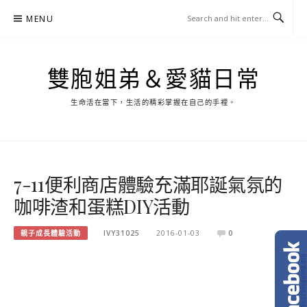
Skip
MENU
to
content
雙胞姐弟＆愛貓日常
生命活在當下，生活的精彩掌握在自己的手裡。
7-11便利商店體驗充滿耶誕氣氛的
咖啡渣和蛋糕DIY活動
親子成長體驗活動
IVY31025
2016-01-03
0