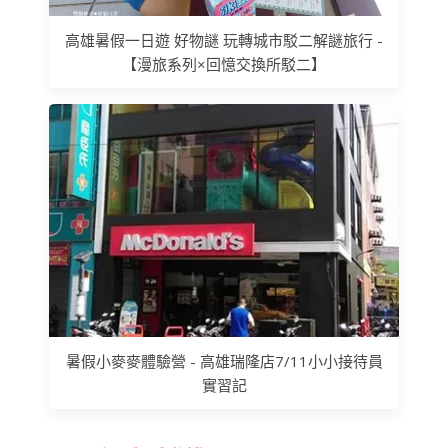
高雄暑假一日遊 好物謎 玩轉城市駁二解謎旅行 -
【漫旅系列×回憶交換所駁二】
暑假小麥麥體驗營 - 高雄瑞隆店7/11小小接待員
實習記