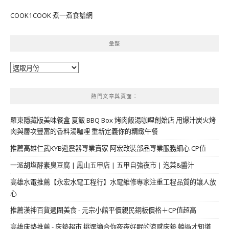
COOK1COOK 煮一煮食譜網
彙整
彙
整
熱門文章與頁面︰
羅東隱藏版美味餐盒 夏飯 BBQ Box 烤肉飯湯咖哩創始店 用爆汁炭火烤
肉與層次豐富的香料湯咖哩 重新定義你的精緻午餐
推薦高雄仁武KYB避震器專業賣家 阿宏改裝部品專業服務細心 CP值
一派胡塩酵素臭豆腐 | 鳳山五甲店 | 五甲自強夜市 | 泡菜&醬汁
高雄水電推薦【永宏水電工程行】水電維修專家注重工程品質的讓人放
心
推薦漢神百貨週圍美食 - 元宗小館平價親民銅板價格＋CP值超高
高雄床墊推薦 - 床墊超市 挑選適合你夜夜好眠的涼感床墊 躺過才知道