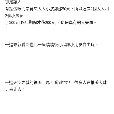
卻是讓人
有點傻眼門票竟然大人小孩都漲
50
元，所以這次
2
個大人和
2
個小孩花
了
500
元
[
過年期間才花
200
元
]
，還是真有點大失血。
一進來就看到僅此一座蹺蹺板可以讓小朋友自由玩。
一進天空之城的裡面，馬上看到空地上很多人在推著大球
走來走去。