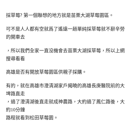
?
採草莓
第一個聯想的地方就是苗栗大湖草莓園區
。
可不是人人都有空就爲了遙遠一趟單純採草莓就不辭辛勞
的開車去
，所以我們全家一直没機會去苗栗大湖採草莓，所以上網
搜尋看看
高雄是否有開放草莓園區供親子採購。
有的，就在高雄市澄清湖家戶揭曉的高雄長庚醫院前的
大
埤路直走
，過了澄清湖後直走就成神農路，大約過了鳳仁路後，大
約
10
分鐘
路程就看到松田草莓園。