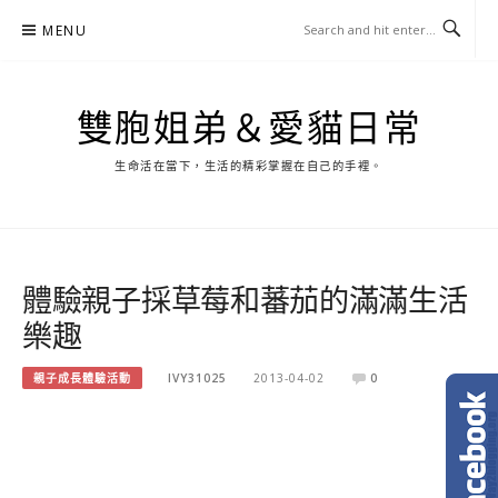
Skip
MENU
to
content
雙胞姐弟＆愛貓日常
生命活在當下，生活的精彩掌握在自己的手裡。
體驗親子採草莓和蕃茄的滿滿生活
樂趣
親子成長體驗活動
IVY31025
2013-04-02
0