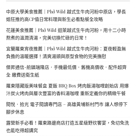
中原大學美食推薦｜Phở Wild 越式生牛肉河粉中原店，學長
姐狂推的高CP值日常料理與新生必看點餐全攻略
花蓮美食推薦｜Phở Wild 迴萊越式生牛肉河粉，用十二小時
熬煮的溫潤清湯，完美切換忙碌的日常！
宜蘭羅東宵夜推薦｜Phở Wild 越式生牛肉河粉：夏夜輕盈無
負擔的溫暖選擇！清爽湯頭與原型食物的完美撫慰
傑昇通信-前鎮瑞隆店．手機最低價．舊機高價收．配件超齊
全 繳費送衛生紙
羅東隱藏版美味餐盒 夏飯 BBQ Box 烤肉飯湯咖哩創始店 用爆
汁炭火烤肉與層次豐富的香料湯咖哩 重新定義你的精緻午餐
閱悅．拾光 電子閱讀專門店 – 高雄黃埔新村門市 讓人想停下
腳步休息
露營新手必看！羅東路邊商店打造五星級野炊饗宴，免切免洗
也能吃得超講究