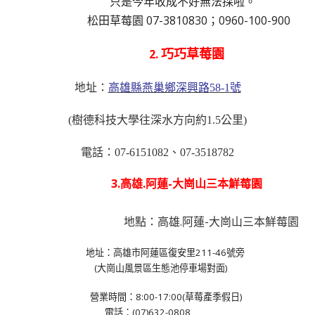
只是今年收成不好無法採啦。
松田草莓園 07-3810830；0960-100-900
2.
巧巧草莓園
地址：
高雄縣燕巢鄉深興路
58-1
號
(
樹德科技大學往深水方向約
1.5
公里
)
電話：
07-6151082
、
07-3518782
3.
高雄.阿蓮-大崗山三本鮮莓園
地點：高雄.阿蓮-大崗山三本鮮莓園
地址：高雄市阿蓮區復安里211-46號旁
(大崗山風景區生態池停車場對面)
營業時間：8:00-17:00(草莓產季假日)
電話：(07)632-0808