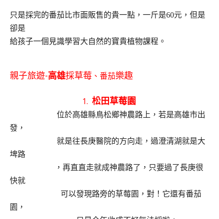
只是採完的番茄比市面販售的貴一點，一斤是
60
元，但是
卻是
給孩子一個見識學習大自然的寶貴植物課程。
親子旅遊-
高雄
採
草莓
樂趣
、番茄
松田草莓園
1.
位於高雄縣鳥松鄉神農路上，若是高雄市出
發，
就是往長庚醫院的方向走，過澄清湖就是大
埤路
，再直直走就成神農路了，只要過了長庚很
快就
可以發現路旁的草莓園，對！它還有番茄
園，