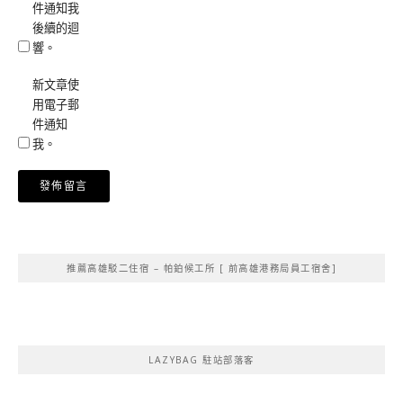
件通知我
後續的迴
響。
新文章使
用電子郵
件通知
我。
Alternative:
推薦高雄駁二住宿 – 帕鉑候工所 [ 前高雄港務局員工宿舍]
LAZYBAG 駐站部落客