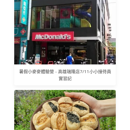
暑假小麥麥體驗營 - 高雄瑞隆店7/11小小接待員
實習記