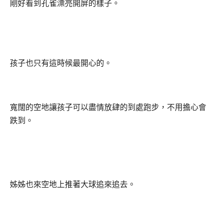
剛好看到孔雀漂亮開屏的樣子。
孩子也只有這時候最開心的。
寬闊的空地讓孩子可以盡情放肆的到處跑步，不用擔心會
跌到。
姊姊也來空地上推著大球追來追去。