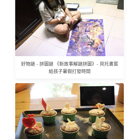
好物謎 - 拼圖謎 《新故事解謎拼圖》- 貝托書窖
給孩子暑假打發時間