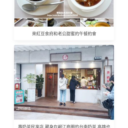
來紅豆食府和老公甜蜜的午餐約會
壽奶茶民享店 藏身在崛江商圈的台南奶茶 高雄也