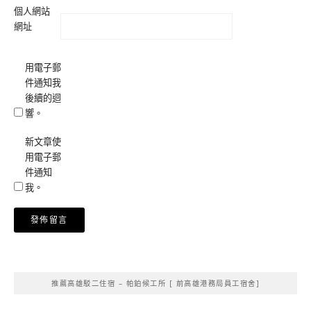
個人網站
網址
用電子郵
件通知我
後續的迴
響。
新文章使
用電子郵
件通知
我。
Alternative:
推薦高雄駁二住宿 – 帕鉑候工所 [ 前高雄港務局員工宿舍]