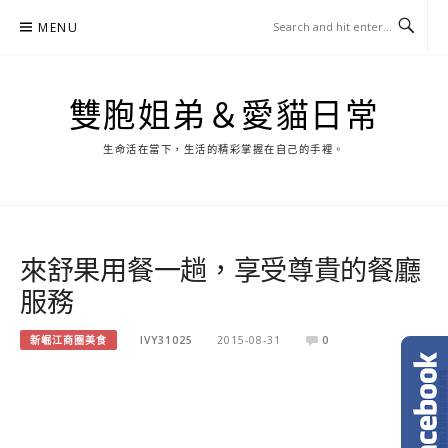
Skip
MENU
to
content
雙胞姐弟＆愛貓日常
生命活在當下，生活的精彩掌握在自己的手裡。
來舒果用餐一趟，享受尊貴的餐廳
服務
新崛江商圈美食
IVY31025
2015-08-31
0