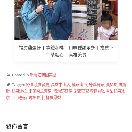
福甜雞蛋仔 | 拿鐵咖啡 | 口味種類眾多 | 推薦下
午茶點心 | 高雄美食
Posted in
新崛江商圈美食
Tagged
舒果蔬食餐廳
,
高雄中山店
,
燻菇密瓜
,
蠔葉舞菇
,
桑椹風 味纖
醋
,
鮮果沙拉
,
米蘭南瓜濃湯
,
清燉野菇湯
,
彩蔬蕃茄焗麵 (奶)
,
雪梨鮮果冰
鑽
,
西瓜蕃茄
,
現榨果汁
,
柳橙鳳梨
發佈留言