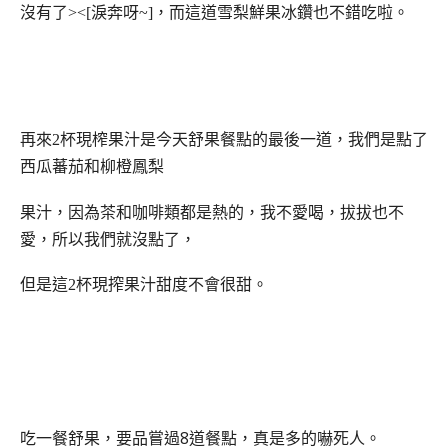
沒有了><[淚奔呀~]，而這道
雪梨鮮果冰鑽也不錯吃啦
。
再來2杯現榨果汁是今天舒果餐點的最後一道
，我們是點了
西瓜蕃茄和柳橙鳳梨
果汁
，因為茶和咖啡類都是熱的，我不愛喝，拔拔也不
愛，所以我們就沒點了，
但是這2杯現搾果汁甜度不會很甜。
吃一餐舒果，要品嘗過8道餐點，真是多的嚇死人。