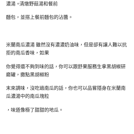
濃湯 +
清燉野菇湯
和餐前
麵包，並搭上餐前麵包的沾醬。
米蘭南瓜濃湯 雖然沒有濃濃奶油味，但是卻有讓人難以抗
拒的南瓜香味，如果
你覺得還不夠到味的話，你可以跟舒果服務生拿黑胡椒研
磨罐，撒點黑胡椒粉
末來調味，沒吃過南瓜的話，你也可以品嘗隱身在
米蘭南
瓜濃湯
中的南瓜塊粒
，味道像極了甜甜的地瓜。