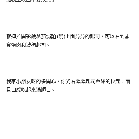
(
)
就連拉開
彩蔬蕃茄焗麵
奶
上面薄薄的起司
，可以看到素
食蟹肉和濃稠起司。
我家小朋友吃的多開心，你光看濃濃起司牽絲的拉起，而
且口感吃起來滿順口。