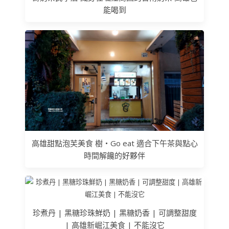
能喝到
高雄甜點泡芙美食 樹‧Go eat 適合下午茶與點心
時間解饞的好夥伴
珍煮丹 | 黑糖珍珠鮮奶 | 黑糖奶香 | 可調整甜度
| 高雄新崛江美食 | 不能沒它