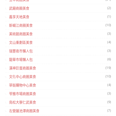
(2)
武廟商圈美食
(1)
義享天地美食
(10)
新崛江商圈美食
(3)
美術館商圈美食
(4)
文山重劃區美食
(3)
瑞豐夜市懶人包
(6)
龍華市場懶人包
(19)
漢神巨蛋商圈美食
(10)
文化中心商圈美食
(4)
草衙購物中心美食
(3)
苓雅市場商圈美食
(9)
鳥松大寮仁武美食
(7)
左營蓮池潭商圈美食