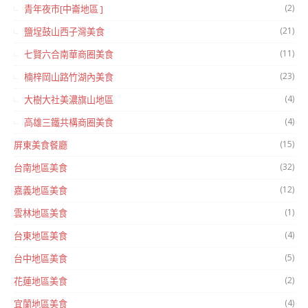
(2)
青年夜市[中崙地區 ]
(21)
鹽埕鼓山西子灣美食
(11)
七賢六合南華商圈美食
(23)
楠梓岡山路竹湖內美食
(4)
大樹大社美濃旗山地區
(4)
高雄三鐵共構商圈美食
(15)
屏東美食餐廳
(32)
台南地區美食
(12)
嘉義地區美食
(1)
雲林地區美食
(4)
台東地區美食
(5)
台中地區美食
(2)
花蓮地區美食
(4)
宜蘭地區美食