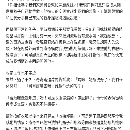
「你相信嗎？我們家哥哥會幫忙照顧妹妹?！我現在也同意只要成人願
意讓孩子自己動手做，他進步的空間會超出我們的想像，」媽媽興奮的
和朋友分享自己育兒的親身經驗時這麼說道。
再舉個平常的例子：平時兩個孩子都要我看著，只能利用妹妹睡覺的時
間整理房間。上個月有一天，突然聽到流理台有流水聲，我趕緊放下手
邊的事過去查看，發現奇奇站在板凳上在洗奶瓶，我忍住想罵人的念
頭，站在廚房外面看到奇奇模仿我洗奶瓶的每個步驟，雖然他的衣服已
經濕透了，可是認真而專注的模樣，卻讓我不忍心打斷他，就在他快完
成時我悄悄的走回房間等他。
收尾工作也不馬虎
果然，過了不久，奇奇跑進房間告訴我：「媽咪，奶瓶洗好了，我們來
休息吧！」「哥哥好厲害哦，誰教你洗的呢？」
「看媽咪洗就知道了呀！可是衣服濕濕的，怎麼辦？」奇奇的表情從驕
傲變成無辜，害我忍不住想笑。
幫他換好衣服以後本來打算去「收拾殘局」，可是進了廚房即發現令我
感動的情景：奇奇早已經把洗好的瓶子和瓶蓋分開來放進蒸奶瓶的機器
裏，還按了啟動按鈕呢！流理台上的水有擦拭痕跡，只留下2條濕透的