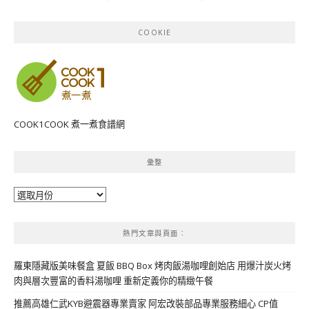
COOKIE
COOK1COOK 煮一煮食譜網
彙整
彙
整
熱門文章與頁面︰
羅東隱藏版美味餐盒 夏飯 BBQ Box 烤肉飯湯咖哩創始店 用爆汁炭火烤
肉與層次豐富的香料湯咖哩 重新定義你的精緻午餐
推薦高雄仁武KYB避震器專業賣家 阿宏改裝部品專業服務細心 CP值