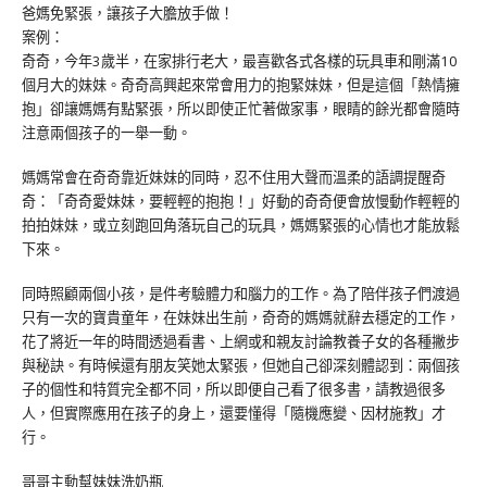
爸媽免緊張，讓孩子大膽放手做！
案例：
奇奇，今年3歲半，在家排行老大，最喜歡各式各樣的玩具車和剛滿10
個月大的妹妹。奇奇高興起來常會用力的抱緊妹妹，但是這個「熱情擁
抱」卻讓媽媽有點緊張，所以即使正忙著做家事，眼睛的餘光都會隨時
注意兩個孩子的一舉一動。
媽媽常會在奇奇靠近妹妹的同時，忍不住用大聲而溫柔的語調提醒奇
奇：「奇奇愛妹妹，要輕輕的抱抱！」好動的奇奇便會放慢動作輕輕的
拍拍妹妹，或立刻跑回角落玩自己的玩具，媽媽緊張的心情也才能放鬆
下來。
同時照顧兩個小孩，是件考驗體力和腦力的工作。為了陪伴孩子們渡過
只有一次的寶貴童年，在妹妹出生前，奇奇的媽媽就辭去穩定的工作，
花了將近一年的時間透過看書、上網或和親友討論教養子女的各種撇步
與秘訣。有時候還有朋友笑她太緊張，但她自己卻深刻體認到：兩個孩
子的個性和特質完全都不同，所以即便自己看了很多書，請教過很多
人，但實際應用在孩子的身上，還要懂得「隨機應變、因材施教」才
行。
哥哥主動幫妹妹洗奶瓶