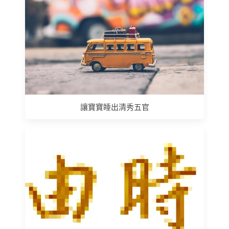
讓寶寶睡出清秀五官