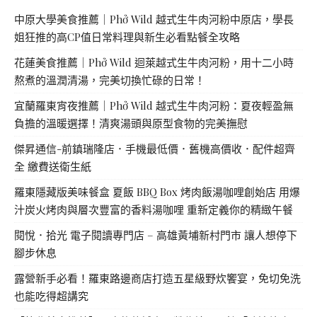
中原大學美食推薦｜Phở Wild 越式生牛肉河粉中原店，學長
姐狂推的高CP值日常料理與新生必看點餐全攻略
花蓮美食推薦｜Phở Wild 迴萊越式生牛肉河粉，用十二小時
熬煮的溫潤清湯，完美切換忙碌的日常！
宜蘭羅東宵夜推薦｜Phở Wild 越式生牛肉河粉：夏夜輕盈無
負擔的溫暖選擇！清爽湯頭與原型食物的完美撫慰
傑昇通信-前鎮瑞隆店．手機最低價．舊機高價收．配件超齊
全 繳費送衛生紙
羅東隱藏版美味餐盒 夏飯 BBQ Box 烤肉飯湯咖哩創始店 用爆
汁炭火烤肉與層次豐富的香料湯咖哩 重新定義你的精緻午餐
閱悅．拾光 電子閱讀專門店 – 高雄黃埔新村門市 讓人想停下
腳步休息
露營新手必看！羅東路邊商店打造五星級野炊饗宴，免切免洗
也能吃得超講究