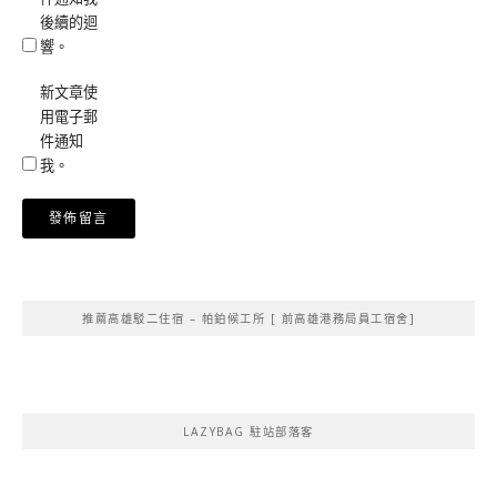
後續的迴
響。
新文章使
用電子郵
件通知
我。
Alternative:
推薦高雄駁二住宿 – 帕鉑候工所 [ 前高雄港務局員工宿舍]
LAZYBAG 駐站部落客