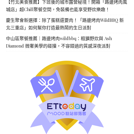
【竹北美食推薦】下班後的城市露營秘境！開箱「路邊烤肉風
城店」超Chill聚餐空間，免裝備也能享受野炊樂趣！
慶生聚會新選擇：除了蛋糕還要肉！「路邊烤肉WildBBQ 新
北三重店」如何幫你打造最熱鬧的生日派對
中山區聚餐推薦｜路邊烤肉wildbbq：粗獷野炊與 Ash
Diamond 微奢美學的碰撞，不容錯過的質感深夜派對