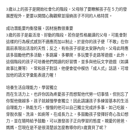
3歲以上的孩子是開始社會化的階段，父母除了要瞭解孩子在５力的發
展歷程外，更要以開闊心胸觀察並接納孩子不同的人格特質。
成功潛能要均衡發展，因材施教很重要
3歲的孩子是最活潑、好動的階段，若你是性格嚴謹的父母，可能會對
這樣的行為模式感到不適應而加以制止，於是你的孩子便「不敢」在你
面前表現出活潑的天性；反之，有些孩子卻是太安靜內向，父母此時應
該多鼓勵他們多活動，多跳躍、多攀爬，多玩雙手走路等遊戲。此外，
這個階段的孩子可培養他們閱讀的好習慣，並多與他玩文字遊戲（如講
故事比賽等）。常和孩子對話，他便會從中模仿「成人式」話語，可增
加他的語文字彙能表達力喔！
培養生活自理能力，學習獨立
而在生活力上，也許你因為疼愛孩子而想幫他代勞一切事情，但別忘了
你幫他做越多，孩子就越慢學會獨立！因此請讓孩子多練習基本的生活
自理能力，熟能生巧，慢慢的他可以自己獨立完成許多事，如己吃飯、
穿脫衣服、洗澡、如廁等。在成長力上，多鼓勵孩子發揮好奇心及幻想
力，並在隨時給予鼓勵，可以激發孩子正向學習的態度。親愛的爸爸、
媽媽，您現在是不是很清楚該怎麼教導你的3歲寶貝了呢？