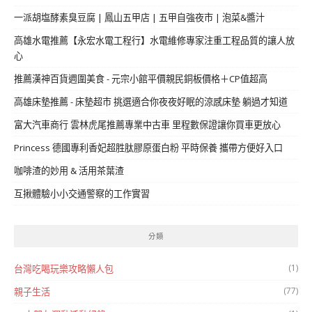
一派胡塩酵素臭豆腐 | 鳳山五甲店 | 五甲自強夜市 | 泡菜&醬汁
高雄水電推薦【永宏水電工程行】水電維修專家注重工程品質的讓人放
心
推薦漢神百貨週圍美食 - 元宗小館平價親民銅板價格＋CP值超高
高雄床墊推薦 - 床墊超市 挑選適合你夜夜好眠的涼感床墊 躺過才知道
富大汽車商行 雲林虎尾推薦專業中古車 里程數保證讓你買車更放心
Princess 德國專利香妃超胜肽膠原蛋白粉 平時保養 攜帶方便好入口
咖啡渣的妙用 & 活用茶葉渣
互揪體驗小小交通警察的工作實習
分類
(1)
台灣吃喝玩樂攻略懶人包
(77)
親子生活