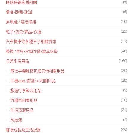
(5)
眼睛保養檢測相關
(6)
健身/跳舞/瑜珈
(10)
房地產 / 裝潢修繕
(25)
鞋子/包包/飾品/衣服
(12)
汽車機車等各種車子相關資訊
(40)
檯燈 /書桌/枕頭沙發/寢具床墊
(160)
日常生活用品
(20)
電信手機維修包膜其他相關用品
(28)
手機app/遊戲/3c相關用品
(5)
旅遊行李箱及用品
(10)
汽機車相關用品
(24)
生活清潔用品
(4)
防蚊液
(46)
貓咪成長及生活紀錄