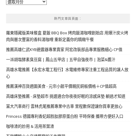
彙
整
熱門文章與頁面︰
羅東隱藏版美味餐盒 夏飯 BBQ Box 烤肉飯湯咖哩創始店 用爆汁炭火烤
肉與層次豐富的香料湯咖哩 重新定義你的精緻午餐
推薦高雄仁武KYB避震器專業賣家 阿宏改裝部品專業服務細心 CP值
一派胡塩酵素臭豆腐 | 鳳山五甲店 | 五甲自強夜市 | 泡菜&醬汁
高雄水電推薦【永宏水電工程行】水電維修專家注重工程品質的讓人放
心
推薦漢神百貨週圍美食 - 元宗小館平價親民銅板價格＋CP值超高
高雄床墊推薦 - 床墊超市 挑選適合你夜夜好眠的涼感床墊 躺過才知道
富大汽車商行 雲林虎尾推薦專業中古車 里程數保證讓你買車更放心
Princess 德國專利香妃超胜肽膠原蛋白粉 平時保養 攜帶方便好入口
咖啡渣的妙用 & 活用茶葉渣