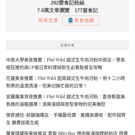
近期文章
中原大學美食推薦｜Phở Wild 越式生牛肉河粉中原店，學長
姐狂推的高CP值日常料理與新生必看點餐全攻略
花蓮美食推薦｜Phở Wild 迴萊越式生牛肉河粉，用十二小時
熬煮的溫潤清湯，完美切換忙碌的日常！
宜蘭羅東宵夜推薦｜Phở Wild 越式生牛肉河粉：夏夜輕盈無
負擔的溫暖選擇！清爽湯頭與原型食物的完美撫慰
傑昇通信-前鎮瑞隆店．手機最低價．舊機高價收．配件超齊
全 繳費送衛生紙
羅東隱藏版美味餐盒 夏飯 BBQ Box 烤肉飯湯咖哩創始店 用爆