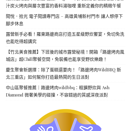
汁炭火烤肉與層次豐富的香料湯咖哩 重新定義你的精緻午餐
閱悅．拾光 電子閱讀專門店 – 高雄黃埔新村門市 讓人想停下
腳步休息
露營新手必看！羅東路邊商店打造五星級野炊饗宴，免切免洗
也能吃得超講究
【竹北美食推薦】下班後的城市露營秘境！開箱「路邊烤肉風
城店」超Chill聚餐空間，免裝備也能享受野炊樂趣！
慶生聚會新選擇：除了蛋糕還要肉！「路邊烤肉WildBBQ 新
北三重店」如何幫你打造最熱鬧的生日派對
中山區聚餐推薦｜路邊烤肉wildbbq：粗獷野炊與 Ash
Diamond 微奢美學的碰撞，不容錯過的質感深夜派對