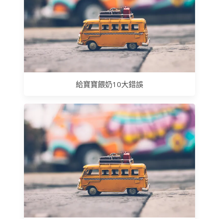
給寶寶餵奶10大錯誤