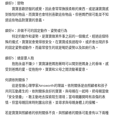
癖好3：戀物
寶寶喜歡舒服的感覺，因此會常常撫摸柔軟的東西，或是讓寶寶感
到愉悅的物品，而寶寶也會特別喜歡這些物品。但爸媽們很可能並不知
道這些物品對寶寶的意義。
癖好4：非做不可的固定動作、姿勢或行為
特定的動作和姿勢，是寶寶做某件事之前的一個儀式，經過這個特
殊的儀式，寶寶就會覺得很安全。在寶寶成長過程中，或許會出現許多
的固定姿勢或動作，而最常發生的就是喝奶姿勢以及如廁行為。
癖好5：總是要人抱
抱抱永遠不嫌少！寶寶讓爸媽抱著時可以聞到爸媽身上的香味，感
受到爸媽的愛，從抱抱中，寶寶和父母之間流動著愛意。
何謂依附關係？
這是發展心理學家Ainsworth的理論。依附關係是由照顧者和孩子
共同互動產生的，依附關係良好的寶寶，與母親在一起時，把母親當做
「安全堡壘」，敢主動地去探索陌生環境；當母親離開時有哀傷的表
情，但當母親回來時則露出欣喜，並尋求與母親身體上的接觸。
若是寶寶與照顧者的依附關係不良，與照顧者的關係可能會有以下兩種