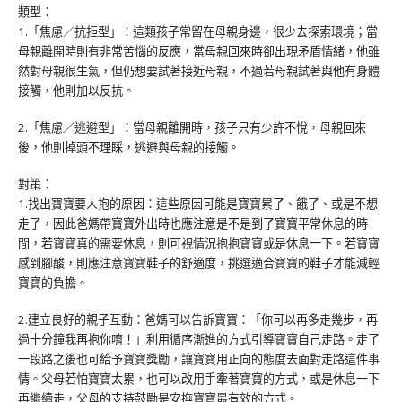
類型：
1.「焦慮／抗拒型」：這類孩子常留在母親身邊，很少去探索環境；當
母親離開時則有非常苦惱的反應，當母親回來時卻出現矛盾情緒，他雖
然對母親很生氣，但仍想要試著接近母親，不過若母親試著與他有身體
接觸，他則加以反抗。
2.「焦慮／逃避型」：當母親離開時，孩子只有少許不悅，母親回來
後，他則掉頭不理睬，逃避與母親的接觸。
對策：
1.找出寶寶要人抱的原因：這些原因可能是寶寶累了、餓了、或是不想
走了，因此爸媽帶寶寶外出時也應注意是不是到了寶寶平常休息的時
間，若寶寶真的需要休息，則可視情況抱抱寶寶或是休息一下。若寶寶
感到腳酸，則應注意寶寶鞋子的舒適度，挑選適合寶寶的鞋子才能減輕
寶寶的負擔。
2.建立良好的親子互動：爸媽可以告訴寶寶：「你可以再多走幾步，再
過十分鐘我再抱你唷！」利用循序漸進的方式引導寶寶自己走路。走了
一段路之後也可給予寶寶獎勵，讓寶寶用正向的態度去面對走路這件事
情。父母若怕寶寶太累，也可以改用手牽著寶寶的方式，或是休息一下
再繼續走，父母的支持鼓勵是安撫寶寶最有效的方式。