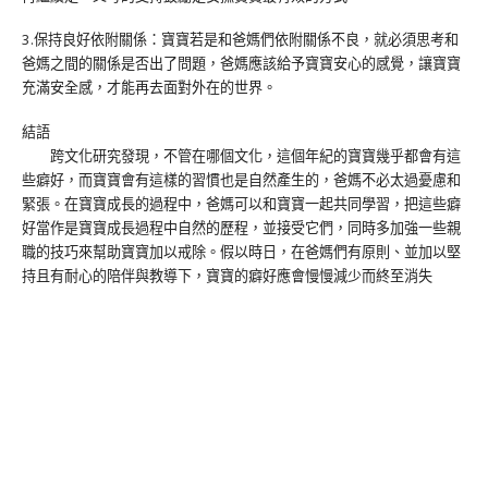
3.保持良好依附關係：寶寶若是和爸媽們依附關係不良，就必須思考和
爸媽之間的關係是否出了問題，爸媽應該給予寶寶安心的感覺，讓寶寶
充滿安全感，才能再去面對外在的世界。
結語
跨文化研究發現，不管在哪個文化，這個年紀的寶寶幾乎都會有這
些癖好，而寶寶會有這樣的習慣也是自然產生的，爸媽不必太過憂慮和
緊張。在寶寶成長的過程中，爸媽可以和寶寶一起共同學習，把這些癖
好當作是寶寶成長過程中自然的歷程，並接受它們，同時多加強一些親
職的技巧來幫助寶寶加以戒除。假以時日，在爸媽們有原則、並加以堅
持且有耐心的陪伴與教導下，寶寶的癖好應會慢慢減少而終至消失