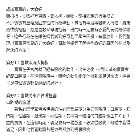
認識寶寶的五大癖好
吸拇指、往嘴裡塞東西、要人抱、戀物、堅持固定的行為模式
不少寶寶有重複及固定性的行為舉動，包括有事沒事吸吮大拇指、將東
西往嘴裡塞、總是喜歡父母親抱著、出門時一定要有心愛的玩偶陪伴等
等，這些行為在在讓爸媽們感到好奇甚至產生困擾，有鑒於此，我們整
理出寶寶最常見的五大癖好，幫助爸媽們了解這些癖好的原因何在以及
解決的方法！
癖好1：喜歡吸吮大拇指
寶寶在子宮內就已經有吸吮的動作，出生之後，0到１歲的寶寶會
經歷口腔期，在這個階段中，吸吮的動作能使他得到滿足與快樂，這幾
乎是每個寶寶都會經歷的過程。
癖好2：喜歡將東西往嘴裡塞
口腔期的慾望
著名心理學家佛洛伊德的性心理發展期分為五個階段：口腔期、肛
門期、性器期、潛伏期、兩性期。其中第一階段的口腔期發生在０到１
歲的寶寶，在這個時期，嬰兒會有一種慾望，必須從吸吮、咀嚼中獲得
滿足，因此他們喜歡將各種東西都放到嘴裏吸吮。