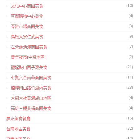
(10)
文化中心商圈美食
(4)
草衙購物中心美食
(3)
苓雅市場商圈美食
(9)
鳥松大寮仁武美食
(7)
左營蓮池潭商圈美食
(2)
青年夜市[中崙地區 ]
(21)
鹽埕鼓山西子灣美食
(11)
七賢六合南華商圈美食
(23)
楠梓岡山路竹湖內美食
(4)
大樹大社美濃旗山地區
(4)
高雄三鐵共構商圈美食
(15)
屏東美食餐廳
(32)
台南地區美食
(12)
嘉義地區美食