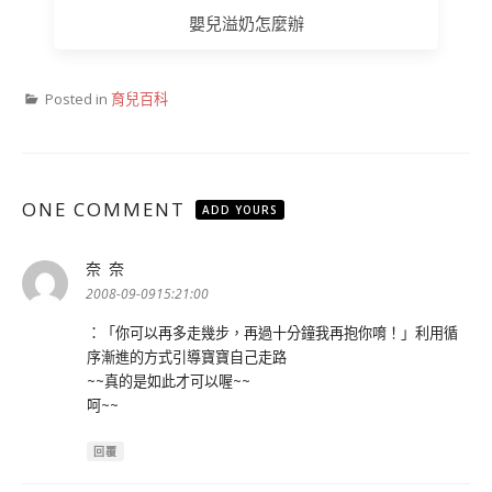
嬰兒溢奶怎麼辦
Posted in
育兒百科
ONE COMMENT
ADD YOURS
奈 奈
表
示:
2008-09-0915:21:00
：「你可以再多走幾步，再過十分鐘我再抱你唷！」利用循
序漸進的方式引導寶寶自己走路
~~真的是如此才可以喔~~
呵~~
回覆