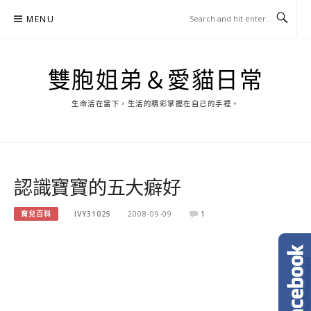
Skip
MENU
to
content
雙胞姐弟＆愛貓日常
生命活在當下，生活的精彩掌握在自己的手裡。
認識寶寶的五大癖好
育兒百科
IVY31025
2008-09-09
1