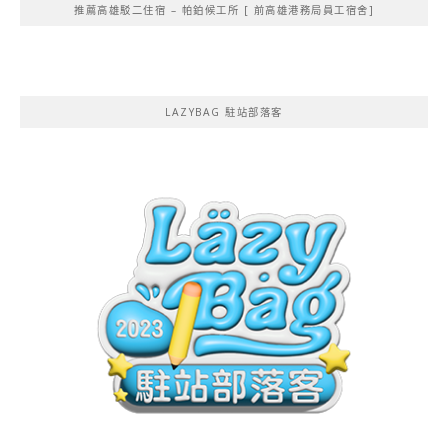
推薦高雄駁二住宿 – 帕鉑候工所 [ 前高雄港務局員工宿舍]
LAZYBAG 駐站部落客