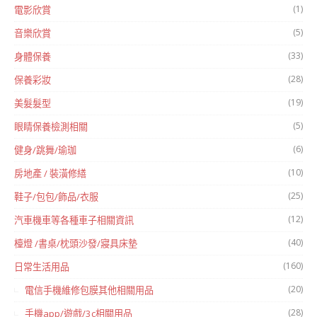
(1)
電影欣賞
(5)
音樂欣賞
(33)
身體保養
(28)
保養彩妝
(19)
美髮髮型
(5)
眼睛保養檢測相關
(6)
健身/跳舞/瑜珈
(10)
房地產 / 裝潢修繕
(25)
鞋子/包包/飾品/衣服
(12)
汽車機車等各種車子相關資訊
(40)
檯燈 /書桌/枕頭沙發/寢具床墊
(160)
日常生活用品
(20)
電信手機維修包膜其他相關用品
(28)
手機app/遊戲/3c相關用品