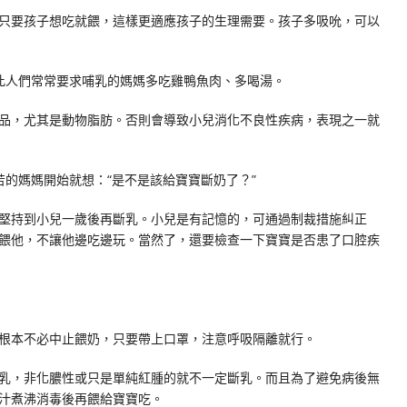
要孩子想吃就餵，這樣更適應孩子的生理需要。孩子多吸吮，可以
此人們常常要求哺乳的媽媽多吃雞鴨魚肉、多喝湯。
，尤其是動物脂肪。否則會導致小兒消化不良性疾病，表現之一就
的媽媽開始就想：“是不是該給寶寶斷奶了？”
持到小兒一歲後再斷乳。小兒是有記憶的，可通過制裁措施糾正
餵他，不讓他邊吃邊玩。當然了，還要檢查一下寶寶是否患了口腔疾
本不必中止餵奶，只要帶上口罩，注意呼吸隔離就行。
，非化膿性或只是單純紅腫的就不一定斷乳。而且為了避免病後無
汁煮沸消毒後再餵給寶寶吃。