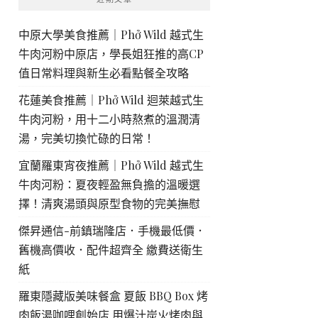
中原大學美食推薦｜Phở Wild 越式生
牛肉河粉中原店，學長姐狂推的高CP
值日常料理與新生必看點餐全攻略
花蓮美食推薦｜Phở Wild 迴萊越式生
牛肉河粉，用十二小時熬煮的溫潤清
湯，完美切換忙碌的日常！
宜蘭羅東宵夜推薦｜Phở Wild 越式生
牛肉河粉：夏夜輕盈無負擔的溫暖選
擇！清爽湯頭與原型食物的完美撫慰
傑昇通信-前鎮瑞隆店．手機最低價．
舊機高價收．配件超齊全 繳費送衛生
紙
羅東隱藏版美味餐盒 夏飯 BBQ Box 烤
肉飯湯咖哩創始店 用爆汁炭火烤肉與