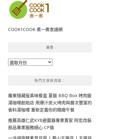
COOK1COOK 煮一煮食譜網
彙整
彙
整
熱門文章與頁面︰
羅東隱藏版美味餐盒 夏飯 BBQ Box 烤肉飯
湯咖哩創始店 用爆汁炭火烤肉與層次豐富的
香料湯咖哩 重新定義你的精緻午餐
推薦高雄仁武KYB避震器專業賣家 阿宏改裝
部品專業服務細心 CP值
一派胡塩酵素臭豆腐 | 鳳山五甲店 | 五甲自