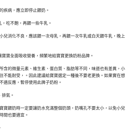
的疾病，應立即停止餵奶。
乳，吃不飽，再餵一些牛乳。
兒消化不良，應該餵一次母乳，再餵一次牛乳或白天餵牛乳，晚上
讓寶寶全面吸收營養，頻繁地給寶寶更換奶粉品牌。
含的微量元素、維生素、蛋白質、脂肪等不同，味道也有差異，小
往不能耐受，。因此建議給寶寶選定一種後不要老更換。如果實在想
不適反應，暫停使用此牌子奶粉。
、排氣。
寶餵奶時一定要讓奶水充滿整個奶頭，奶嘴孔不要太小，以免小兒
時間也要適宜。
。