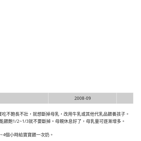
2008-09
寶吃不飽長不壯，就想斷掉母乳，改用牛乳或其他代乳品餵養孩子。
飽1/2~1/3就不要斷掉。母親休息好了，母乳量可逐漸增多。
~4個小時給寶寶餵一次奶。