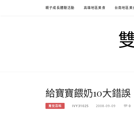
Skip
親子成長體驗活動
高雄地區美食
台南地區美
to
content
給寶寶餵奶10大錯誤
IVY31025
2008-09-09
0
育兒百科