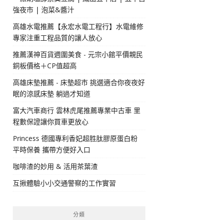
強夜市 | 泡菜&醬汁
高雄水電推薦【永宏水電工程行】水電維修
專家注重工程品質的讓人放心
推薦漢神百貨週圍美食 - 元宗小館平價親民
銅板價格＋CP值超高
高雄床墊推薦 - 床墊超市 挑選適合你夜夜好
眠的涼感床墊 躺過才知道
富大汽車商行 雲林虎尾推薦專業中古車 里
程數保證讓你買車更放心
Princess 德國專利香妃超胜肽膠原蛋白粉
平時保養 攜帶方便好入口
咖啡渣的妙用 & 活用茶葉渣
互揪體驗小小交通警察的工作實習
分類