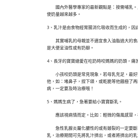
國內外醫學專家的最新觀點是：按需哺乳。只
使奶量越來越多。
3、乳汁是由食物經胃腸消化吸收而生成的，因
其實哺乳的母親並不適宜食入油脂過大的食品
是大便呈油性或有奶瓣。
4、長牙的寶寶總愛在吃奶時咬媽媽的奶頭，痛苦
小孩咬奶頭是常見現象，若母乳充足，最好堅
他，如：堵鼻子，捏下頜，或乾脆等他餓極了再
病，一定要及時治療哦！
5、媽媽生病了，急著要給小寶寶斷乳。
應該視病情而定。比如：輕微的傷風感冒，根
急性乳腺炎屬化膿性的或有皴裂的一定要斷乳
乳，治療期間可先將乳汁擠出，或者將擠出的乳