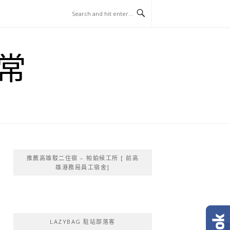
常
推薦高雄駁二住宿 – 帕鉑候工所 [ 前高
雄港務局員工宿舍]
LAZYBAG 駐站部落客