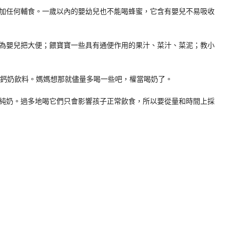
任何輔食。一歲以內的嬰幼兒也不能喝蜂蜜，它含有嬰兒不易吸收
嬰兒把大便；餵寶寶一些具有通便作用的果汁、菜汁、菜泥；教小
的鈣奶飲料。媽媽想那就儘量多喝一些吧，權當喝奶了。
奶。過多地喝它們只會影響孩子正常飲食，所以要從量和時間上採