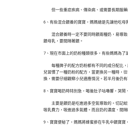
但一些重症疾病、傳染病、或需要長期服藥
6、有些混合餵養的寶寶，媽媽總是先讓他吃母
混合餵養時一定不要同時餵兩種奶，易導致小
餵母乳，要間隔著餵。
7、現在市面上的奶粉種類很多，有些媽媽為了
每種牌子的配方奶粉都有不同的成分配比，所
兒習慣了一種奶粉的配方，當更換另一種時，往
換，需要仔細觀察小兒適應情況。若半月後仍有
8、寶寶喝奶時特別急，喝後肚子咕嚕響，哭鬧
主要是餵奶是吃進過多空氣導致的。切記給寶
吸乳費力，吸進過多氣體。而且奶的濃度、間隔
9、寶寶便秘了，媽媽將蜂蜜摻在牛乳中餵寶寶