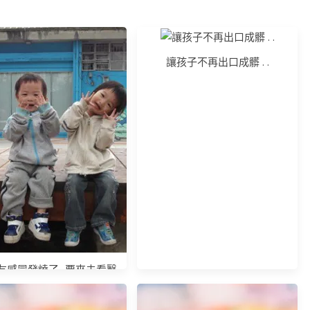
讓孩子不再出口成髒 . .
友感冒發燒了~要來去看醫
生