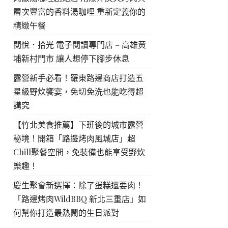
層次豐富的香料湯咖哩 重新定義你的
精緻午餐
閱悅．拾光 電子閱讀專門店 – 高雄黃
埔新村門市 讓人想停下腳步休息
露營新手必看！羅東路邊商店打造五
星級野炊饗宴，免切免洗也能吃得超
講究
【竹北美食推薦】下班後的城市露營
秘境！開箱「路邊烤肉風城店」超
Chill聚餐空間，免裝備也能享受野炊
樂趣！
慶生聚會新選擇：除了蛋糕還要肉！
「路邊烤肉WildBBQ 新北三重店」如
何幫你打造最熱鬧的生日派對