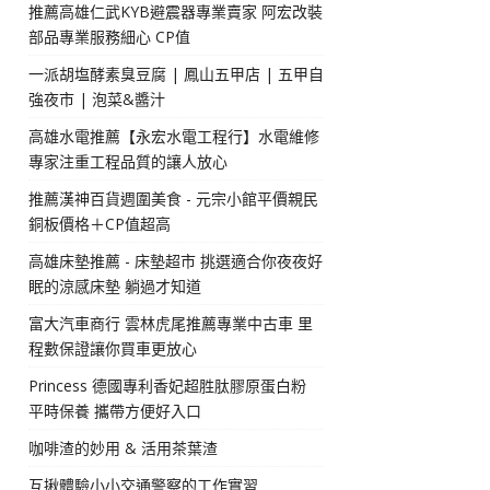
推薦高雄仁武KYB避震器專業賣家 阿宏改裝
部品專業服務細心 CP值
一派胡塩酵素臭豆腐 | 鳳山五甲店 | 五甲自
強夜市 | 泡菜&醬汁
高雄水電推薦【永宏水電工程行】水電維修
專家注重工程品質的讓人放心
推薦漢神百貨週圍美食 - 元宗小館平價親民
銅板價格＋CP值超高
高雄床墊推薦 - 床墊超市 挑選適合你夜夜好
眠的涼感床墊 躺過才知道
富大汽車商行 雲林虎尾推薦專業中古車 里
程數保證讓你買車更放心
Princess 德國專利香妃超胜肽膠原蛋白粉
平時保養 攜帶方便好入口
咖啡渣的妙用 & 活用茶葉渣
互揪體驗小小交通警察的工作實習