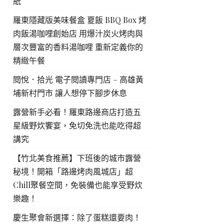
紙
羅東隱藏版美味餐盒 夏飯 BBQ Box 烤
肉飯湯咖哩創始店 用爆汁炭火烤肉與
層次豐富的香料湯咖哩 重新定義你的
精緻午餐
閱悅．拾光 電子閱讀專門店 – 高雄黃
埔新村門市 讓人想停下腳步休息
露營新手必看！羅東路邊商店打造五
星級野炊饗宴，免切免洗也能吃得超
講究
【竹北美食推薦】下班後的城市露營
秘境！開箱「路邊烤肉風城店」超
Chill聚餐空間，免裝備也能享受野炊
樂趣！
慶生聚會新選擇：除了蛋糕還要肉！