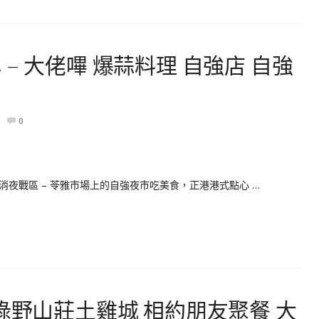
– 大佬嗶 爆蒜料理 自強店 自強
0
夜戰區 – 苓雅市場上的自強夜市吃美食，正港港式點心 …
綠野山莊土雞城 相約朋友聚餐 大