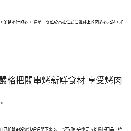
，多到不行的多。 這是一間位於高雄仁武仁雄路上的肉多多火鍋，如
-嚴格把關串烤新鮮食材 享受烤肉
0
自己忙碌的沒辦法好好坐下來吃，也不想吃完還要收拾燒烤用品，這