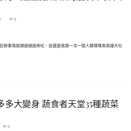
2
0
近辦事情就順道繞過來吃，這還是我第一次一個人騎噗噗來高雄大社
多多大變身 蔬食者天堂35種蔬菜
0