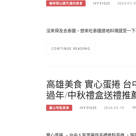
IVY31025
2024-07-1
楠梓岡山路竹湖內美食
沒來得及去泰國，想來吃泰國道地料理感受一下泰國
CONTINUE READING
高雄美食 實心蛋捲 
過年/中秋禮盒送禮推
IVY31025
2024-03-19
鳳山地區美食
實心蛋捲 – 台中人氣蛋捲伴手禮進駐高雄 ，