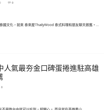
0
0
文化，就來 泰來屋ThailyWood 泰式料理和朋友聊天敘舊。…
台中人氣最夯金口碑蛋捲進駐高雄
薦
0
現在不用跑台中就可以吃到，超開心。 而且就在高雄鳳山…