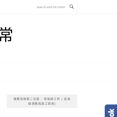
常
推薦高雄駁二住宿 – 帕鉑候工所 [ 前高
雄港務局員工宿舍]