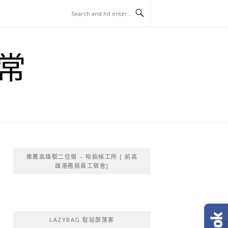
常
推薦高雄駁二住宿 – 帕鉑候工所 [ 前高
雄港務局員工宿舍]
LAZYBAG 駐站部落客