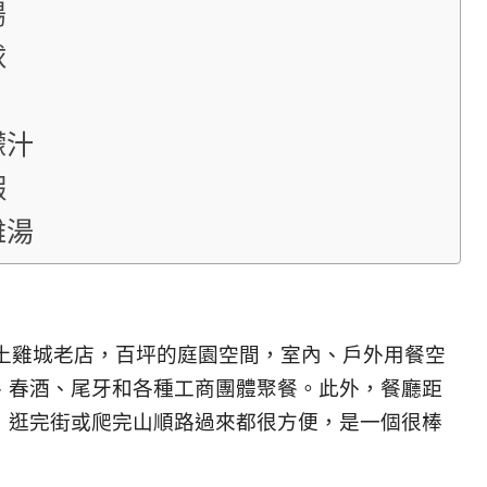
腸
球
檬汁
蝦
雞湯
年土雞城老店，百坪的庭園空間，室內、戶外用餐空
、春酒、尾牙和各種工商團體聚餐。此外，餐廳距
，逛完街或爬完山順路過來都很方便，是一個很棒