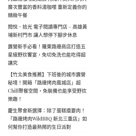
層次豐富的香料湯咖哩 重新定義你的
精緻午餐
閱悅．拾光 電子閱讀專門店 – 高雄黃
埔新村門市 讓人想停下腳步休息
露營新手必看！羅東路邊商店打造五
星級野炊饗宴，免切免洗也能吃得超
講究
【竹北美食推薦】下班後的城市露營
秘境！開箱「路邊烤肉風城店」超
Chill聚餐空間，免裝備也能享受野炊
樂趣！
慶生聚會新選擇：除了蛋糕還要肉！
「路邊烤肉WildBBQ 新北三重店」如
何幫你打造最熱鬧的生日派對