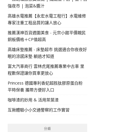
強夜市 | 泡菜&醬汁
高雄水電推薦【永宏水電工程行】水電維修
專家注重工程品質的讓人放心
推薦漢神百貨週圍美食 - 元宗小館平價親民
銅板價格＋CP值超高
高雄床墊推薦 - 床墊超市 挑選適合你夜夜好
眠的涼感床墊 躺過才知道
富大汽車商行 雲林虎尾推薦專業中古車 里
程數保證讓你買車更放心
Princess 德國專利香妃超胜肽膠原蛋白粉
平時保養 攜帶方便好入口
咖啡渣的妙用 & 活用茶葉渣
互揪體驗小小交通警察的工作實習
分類