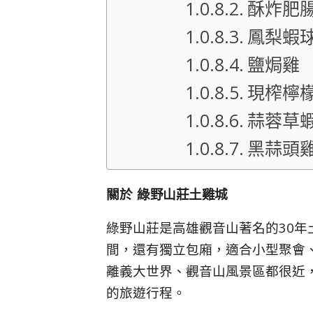
酥炸肥
鳳梨蝦
鹽焗雞
現榨檸
蒜蓉草
黑蒜頭
關於 綠野山莊土雞城
綠野山莊是高雄觀音山著名的30
間，還有獨立包廂，適合小型聚會
離義大世界、觀音山風景區都很近
的旅遊行程。