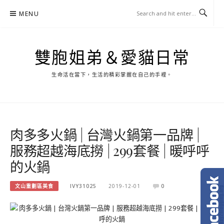
Skip
MENU
to
content
雙胞姐弟＆愛貓日常
生命活在當下，生活的精彩掌握在自己的手裡。
肉多多火鍋 | 台灣火鍋第一品牌 |
服務超越海底撈 | 299套餐 | 暖呼呼
的火鍋
文山重劃區美食
IVY31025
2019-12-01
0