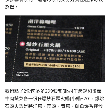
選擇。
我們點了2份肉多多299套餐[起司牛奶鍋和番茄
牛肉蔬菜各一份]+爆炒石頭火鍋[小鍋+70]，爆炒
石頭火鍋是將洋蔥、蒜頭、青蔥、魷魚爆香拌炒