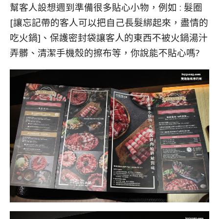
幫客人設想週到準備很多貼心小物，例如 : 髮圈
[讓忘記帶的客人可以把自己長髮綁起來，盡情的
吃火鍋]、保護密封袋讓客人的東西不被火鍋湯汁
弄髒、清潔手機殼的擦布等，你說能不貼心嗎?