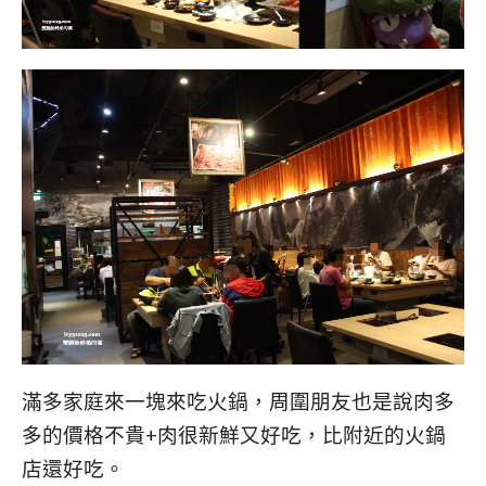
滿多家庭來一塊來吃火鍋，周圍朋友也是說肉多
多的價格不貴+肉很新鮮又好吃，比附近的火鍋
店還好吃。