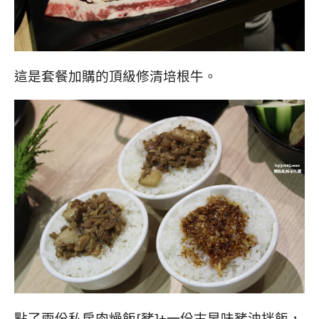
這是套餐加購的頂級修清培根牛。
點了兩份私房肉燥飯[豬]+一份古早味豬油拌飯，