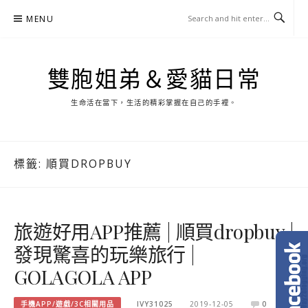
Skip
MENU
to
content
雙胞姐弟＆愛貓日常
生命活在當下，生活的精彩掌握在自己的手裡。
標籤:
順買DROPBUY
旅遊好用APP推薦 | 順買dropbuy |
發現驚喜的玩樂旅行 |
GOLAGOLA APP
手機APP/遊戲/3C相關用品
IVY31025
2019-12-05
0