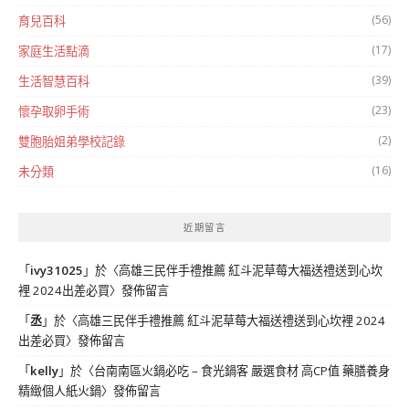
(56)
育兒百科
(17)
家庭生活點滴
(39)
生活智慧百科
(23)
懷孕取卵手術
(2)
雙胞胎姐弟學校記錄
(16)
未分類
近期留言
「
ivy31025
」於〈
高雄三民伴手禮推薦 紅斗泥草莓大福送禮送到心坎
裡 2024出差必買
〉發佈留言
「
丞
」於〈
高雄三民伴手禮推薦 紅斗泥草莓大福送禮送到心坎裡 2024
出差必買
〉發佈留言
「
kelly
」於〈
台南南區火鍋必吃 – 食光鍋客 嚴選食材 高CP值 藥膳養身
精緻個人紙火鍋
〉發佈留言