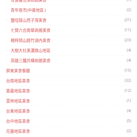
左營蓮池潭商圈美食
(2)
青年夜市[中崙地區 ]
(21)
鹽埕鼓山西子灣美食
(11)
七賢六合南華商圈美食
(23)
楠梓岡山路竹湖內美食
(4)
大樹大社美濃旗山地區
(4)
高雄三鐵共構商圈美食
(15)
屏東美食餐廳
(32)
台南地區美食
(12)
嘉義地區美食
(1)
雲林地區美食
(4)
台東地區美食
(5)
台中地區美食
(2)
花蓮地區美食