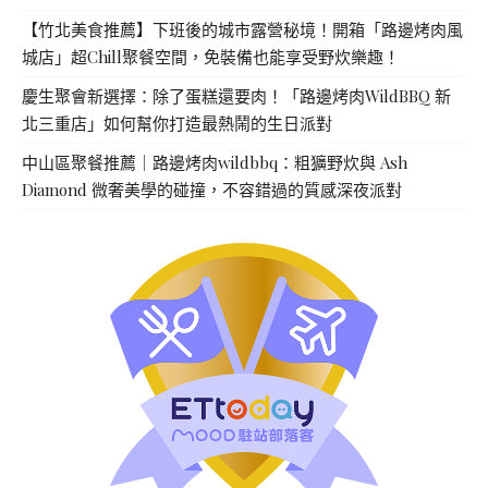
【竹北美食推薦】下班後的城市露營秘境！開箱「路邊烤肉風
城店」超Chill聚餐空間，免裝備也能享受野炊樂趣！
慶生聚會新選擇：除了蛋糕還要肉！「路邊烤肉WildBBQ 新
北三重店」如何幫你打造最熱鬧的生日派對
中山區聚餐推薦｜路邊烤肉wildbbq：粗獷野炊與 Ash
Diamond 微奢美學的碰撞，不容錯過的質感深夜派對