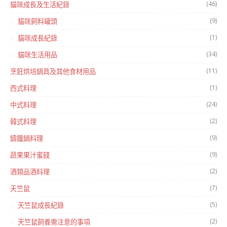
(46)
貓咪成長及生活紀錄
(9)
貓咪飼料罐頭
(1)
貓咪成長紀錄
(34)
貓咪生活用品
(11)
烹飪烘培鍋具及其他食材用品
(1)
西式料理
(24)
中式料理
(2)
韓式料理
(9)
鑄鐵鍋料理
(9)
蔬果果汁蜜餞
(2)
酒類品酒料理
(7)
天竺鼠
(5)
天竺鼠成長紀錄
(2)
天竺鼠飼養需注意的事項