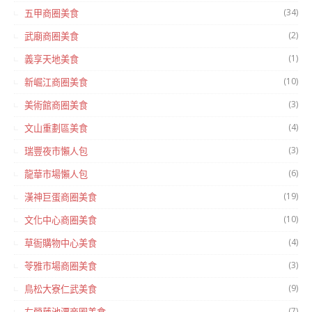
(34)
五甲商圈美食
(2)
武廟商圈美食
(1)
義享天地美食
(10)
新崛江商圈美食
(3)
美術館商圈美食
(4)
文山重劃區美食
(3)
瑞豐夜市懶人包
(6)
龍華市場懶人包
(19)
漢神巨蛋商圈美食
(10)
文化中心商圈美食
(4)
草衙購物中心美食
(3)
苓雅市場商圈美食
(9)
鳥松大寮仁武美食
(7)