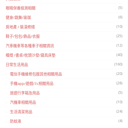
(5)
眼睛保養檢測相關
(6)
健身/跳舞/瑜珈
(10)
房地產 / 裝潢修繕
(25)
鞋子/包包/飾品/衣服
(12)
汽車機車等各種車子相關資訊
(40)
檯燈 /書桌/枕頭沙發/寢具床墊
(160)
日常生活用品
(20)
電信手機維修包膜其他相關用品
(28)
手機app/遊戲/3c相關用品
(5)
旅遊行李箱及用品
(10)
汽機車相關用品
(24)
生活清潔用品
(4)
防蚊液