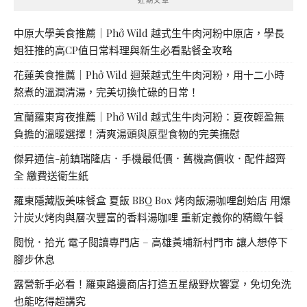
中原大學美食推薦｜Phở Wild 越式生牛肉河粉中原店，學長
姐狂推的高CP值日常料理與新生必看點餐全攻略
花蓮美食推薦｜Phở Wild 迴萊越式生牛肉河粉，用十二小時
熬煮的溫潤清湯，完美切換忙碌的日常！
宜蘭羅東宵夜推薦｜Phở Wild 越式生牛肉河粉：夏夜輕盈無
負擔的溫暖選擇！清爽湯頭與原型食物的完美撫慰
傑昇通信-前鎮瑞隆店．手機最低價．舊機高價收．配件超齊
全 繳費送衛生紙
羅東隱藏版美味餐盒 夏飯 BBQ Box 烤肉飯湯咖哩創始店 用爆
汁炭火烤肉與層次豐富的香料湯咖哩 重新定義你的精緻午餐
閱悅．拾光 電子閱讀專門店 – 高雄黃埔新村門市 讓人想停下
腳步休息
露營新手必看！羅東路邊商店打造五星級野炊饗宴，免切免洗
也能吃得超講究