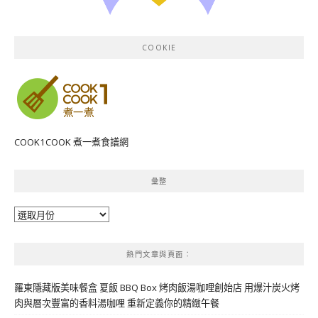
COOKIE
COOK1COOK 煮一煮食譜網
彙整
彙
整
熱門文章與頁面︰
羅東隱藏版美味餐盒 夏飯 BBQ Box 烤肉飯湯咖哩創始店 用爆汁炭火烤
肉與層次豐富的香料湯咖哩 重新定義你的精緻午餐