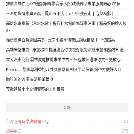
推薦高雄仁武KYB避震器專業賣家 阿宏改裝部品專業服務細心 CP值
一派胡塩酵素臭豆腐 | 鳳山五甲店 | 五甲自強夜市 | 泡菜&醬汁
高雄水電推薦【永宏水電工程行】水電維修專家注重工程品質的讓人放
心
推薦漢神百貨週圍美食 - 元宗小館平價親民銅板價格＋CP值超高
高雄床墊推薦 - 床墊超市 挑選適合你夜夜好眠的涼感床墊 躺過才知道
富大汽車商行 雲林虎尾推薦專業中古車 里程數保證讓你買車更放心
Princess 德國專利香妃超胜肽膠原蛋白粉 平時保養 攜帶方便好入口
咖啡渣的妙用 & 活用茶葉渣
互揪體驗小小交通警察的工作實習
分類
(1)
台灣吃喝玩樂攻略懶人包
(77)
親子生活