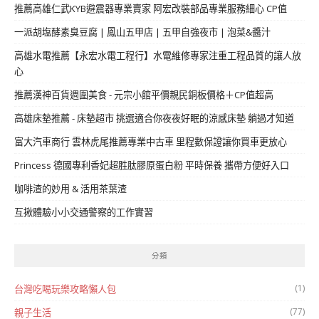
推薦高雄仁武KYB避震器專業賣家 阿宏改裝部品專業服務細心 CP值
一派胡塩酵素臭豆腐 | 鳳山五甲店 | 五甲自強夜市 | 泡菜&醬汁
高雄水電推薦【永宏水電工程行】水電維修專家注重工程品質的讓人放
心
推薦漢神百貨週圍美食 - 元宗小館平價親民銅板價格＋CP值超高
高雄床墊推薦 - 床墊超市 挑選適合你夜夜好眠的涼感床墊 躺過才知道
富大汽車商行 雲林虎尾推薦專業中古車 里程數保證讓你買車更放心
Princess 德國專利香妃超胜肽膠原蛋白粉 平時保養 攜帶方便好入口
咖啡渣的妙用 & 活用茶葉渣
互揪體驗小小交通警察的工作實習
分類
(1)
台灣吃喝玩樂攻略懶人包
(77)
親子生活