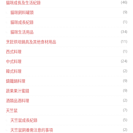
(46)
貓咪成長及生活紀錄
(9)
貓咪飼料罐頭
(1)
貓咪成長紀錄
(34)
貓咪生活用品
(11)
烹飪烘培鍋具及其他食材用品
(1)
西式料理
(24)
中式料理
(2)
韓式料理
(9)
鑄鐵鍋料理
(9)
蔬果果汁蜜餞
(2)
酒類品酒料理
(7)
天竺鼠
(5)
天竺鼠成長紀錄
(2)
天竺鼠飼養需注意的事項