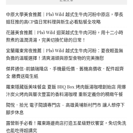
中原大學美食推薦｜Phở Wild 越式生牛肉河粉中原店，學長
姐狂推的高CP值日常料理與新生必看點餐全攻略
花蓮美食推薦｜Phở Wild 迴萊越式生牛肉河粉，用十二小時
熬煮的溫潤清湯，完美切換忙碌的日常！
宜蘭羅東宵夜推薦｜Phở Wild 越式生牛肉河粉：夏夜輕盈無
負擔的溫暖選擇！清爽湯頭與原型食物的完美撫慰
傑昇通信-前鎮瑞隆店．手機最低價．舊機高價收．配件超齊
全 繳費送衛生紙
羅東隱藏版美味餐盒 夏飯 BBQ Box 烤肉飯湯咖哩創始店 用爆
汁炭火烤肉與層次豐富的香料湯咖哩 重新定義你的精緻午餐
閱悅．拾光 電子閱讀專門店 – 高雄黃埔新村門市 讓人想停下
腳步休息
露營新手必看！羅東路邊商店打造五星級野炊饗宴，免切免洗
也能吃得超講究