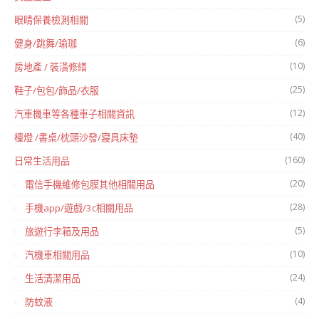
(5)
眼睛保養檢測相關
(6)
健身/跳舞/瑜珈
(10)
房地產 / 裝潢修繕
(25)
鞋子/包包/飾品/衣服
(12)
汽車機車等各種車子相關資訊
(40)
檯燈 /書桌/枕頭沙發/寢具床墊
(160)
日常生活用品
(20)
電信手機維修包膜其他相關用品
(28)
手機app/遊戲/3c相關用品
(5)
旅遊行李箱及用品
(10)
汽機車相關用品
(24)
生活清潔用品
(4)
防蚊液