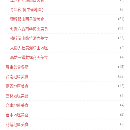
左營蓮池潭商圈美食
(2)
青年夜市[中崙地區 ]
(21)
鹽埕鼓山西子灣美食
(11)
七賢六合南華商圈美食
(23)
楠梓岡山路竹湖內美食
(4)
大樹大社美濃旗山地區
(4)
高雄三鐵共構商圈美食
(15)
屏東美食餐廳
(32)
台南地區美食
(12)
嘉義地區美食
(1)
雲林地區美食
(4)
台東地區美食
(5)
台中地區美食
(2)
花蓮地區美食