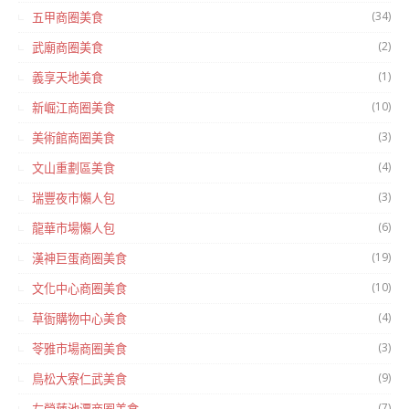
(34)
五甲商圈美食
(2)
武廟商圈美食
(1)
義享天地美食
(10)
新崛江商圈美食
(3)
美術館商圈美食
(4)
文山重劃區美食
(3)
瑞豐夜市懶人包
(6)
龍華市場懶人包
(19)
漢神巨蛋商圈美食
(10)
文化中心商圈美食
(4)
草衙購物中心美食
(3)
苓雅市場商圈美食
(9)
鳥松大寮仁武美食
(7)