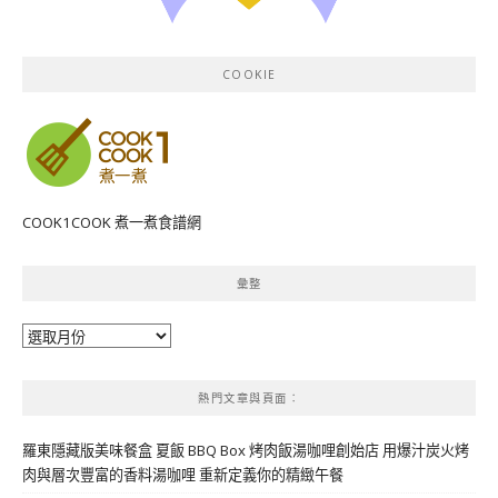
COOKIE
COOK1COOK 煮一煮食譜網
彙整
彙
整
熱門文章與頁面︰
羅東隱藏版美味餐盒 夏飯 BBQ Box 烤肉飯湯咖哩創始店 用爆汁炭火烤
肉與層次豐富的香料湯咖哩 重新定義你的精緻午餐