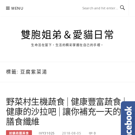
Skip
MENU
to
content
雙胞姐弟＆愛貓日常
生命活在當下，生活的精彩掌握在自己的手裡。
標籤:
豆腐紫菜湯
野菜村生機蔬食 | 健康豐富蔬食 |
健康的沙拉吧 | 讓你補充一天的
膳食纖維
前鎮商圈美食
IVY31025
2018-08-05
0