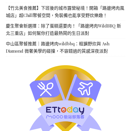
【竹北美食推薦】下班後的城市露營秘境！開箱「路邊烤肉風
城店」超Chill聚餐空間，免裝備也能享受野炊樂趣！
慶生聚會新選擇：除了蛋糕還要肉！「路邊烤肉WildBBQ 新
北三重店」如何幫你打造最熱鬧的生日派對
中山區聚餐推薦｜路邊烤肉wildbbq：粗獷野炊與 Ash
Diamond 微奢美學的碰撞，不容錯過的質感深夜派對