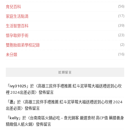
(56)
育兒百科
(17)
家庭生活點滴
(39)
生活智慧百科
(23)
懷孕取卵手術
(2)
雙胞胎姐弟學校記錄
(16)
未分類
近期留言
「
ivy31025
」於〈
高雄三民伴手禮推薦 紅斗泥草莓大福送禮送到心坎
裡 2024出差必買
〉發佈留言
「
丞
」於〈
高雄三民伴手禮推薦 紅斗泥草莓大福送禮送到心坎裡 2024
出差必買
〉發佈留言
「
kelly
」於〈
台南南區火鍋必吃 – 食光鍋客 嚴選食材 高CP值 藥膳養身
精緻個人紙火鍋
〉發佈留言