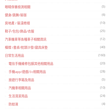
(5)
眼睛保養檢測相關
(6)
健身/跳舞/瑜珈
(10)
房地產 / 裝潢修繕
(25)
鞋子/包包/飾品/衣服
(12)
汽車機車等各種車子相關資訊
(40)
檯燈 /書桌/枕頭沙發/寢具床墊
(160)
日常生活用品
(20)
電信手機維修包膜其他相關用品
(28)
手機app/遊戲/3c相關用品
(5)
旅遊行李箱及用品
(10)
汽機車相關用品
(24)
生活清潔用品
(4)
防蚊液