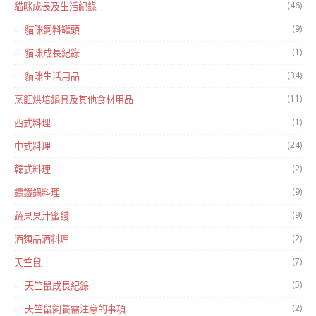
(46)
貓咪成長及生活紀錄
(9)
貓咪飼料罐頭
(1)
貓咪成長紀錄
(34)
貓咪生活用品
(11)
烹飪烘培鍋具及其他食材用品
(1)
西式料理
(24)
中式料理
(2)
韓式料理
(9)
鑄鐵鍋料理
(9)
蔬果果汁蜜餞
(2)
酒類品酒料理
(7)
天竺鼠
(5)
天竺鼠成長紀錄
(2)
天竺鼠飼養需注意的事項