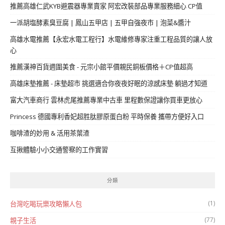
推薦高雄仁武KYB避震器專業賣家 阿宏改裝部品專業服務細心 CP值
一派胡塩酵素臭豆腐 | 鳳山五甲店 | 五甲自強夜市 | 泡菜&醬汁
高雄水電推薦【永宏水電工程行】水電維修專家注重工程品質的讓人放
心
推薦漢神百貨週圍美食 - 元宗小館平價親民銅板價格＋CP值超高
高雄床墊推薦 - 床墊超市 挑選適合你夜夜好眠的涼感床墊 躺過才知道
富大汽車商行 雲林虎尾推薦專業中古車 里程數保證讓你買車更放心
Princess 德國專利香妃超胜肽膠原蛋白粉 平時保養 攜帶方便好入口
咖啡渣的妙用 & 活用茶葉渣
互揪體驗小小交通警察的工作實習
分類
(1)
台灣吃喝玩樂攻略懶人包
(77)
親子生活