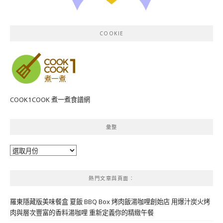
COOKIE
COOK1COOK 煮一煮食譜網
彙整
彙
整
熱門文章與頁面︰
羅東隱藏版美味餐盒 夏飯 BBQ Box 烤肉飯湯咖哩創始店 用爆汁炭火烤
肉與層次豐富的香料湯咖哩 重新定義你的精緻午餐