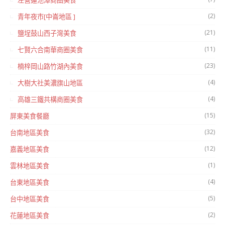
左營蓮池潭商圈美食
(2)
青年夜市[中崙地區 ]
(21)
鹽埕鼓山西子灣美食
(11)
七賢六合南華商圈美食
(23)
楠梓岡山路竹湖內美食
(4)
大樹大社美濃旗山地區
(4)
高雄三鐵共構商圈美食
(15)
屏東美食餐廳
(32)
台南地區美食
(12)
嘉義地區美食
(1)
雲林地區美食
(4)
台東地區美食
(5)
台中地區美食
(2)
花蓮地區美食