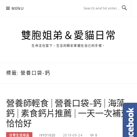
Skip
MENU
to
content
雙胞姐弟＆愛貓日常
生命活在當下，生活的精彩掌握在自己的手裡。
標籤:
營養口袋-鈣
營養師輕食 | 營養口袋-鈣 | 海藻
鈣 | 素食鈣片推薦 | 一天一次補充
恰恰好
日常生活用品
IVY31025
2019-09-24
0