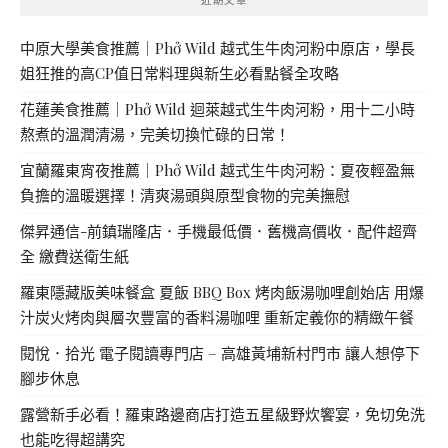
中原大學美食推薦｜Phở Wild 越式生牛肉河粉中原店，學長
姐狂推的高CP值日常料理與新生必看點餐全攻略
花蓮美食推薦｜Phở Wild 迴萊越式生牛肉河粉，用十二小時
熬煮的溫潤清湯，完美切換忙碌的日常！
宜蘭羅東宵夜推薦｜Phở Wild 越式生牛肉河粉：夏夜輕盈無
負擔的溫暖選擇！清爽湯頭與原型食物的完美撫慰
傑昇通信-前鎮瑞隆店．手機最低價．舊機高價收．配件超齊
全 繳費送衛生紙
羅東隱藏版美味餐盒 夏飯 BBQ Box 烤肉飯湯咖哩創始店 用爆
汁炭火烤肉與層次豐富的香料湯咖哩 重新定義你的精緻午餐
閱悅．拾光 電子閱讀專門店 – 高雄黃埔新村門市 讓人想停下
腳步休息
露營新手必看！羅東路邊商店打造五星級野炊饗宴，免切免洗
也能吃得超講究