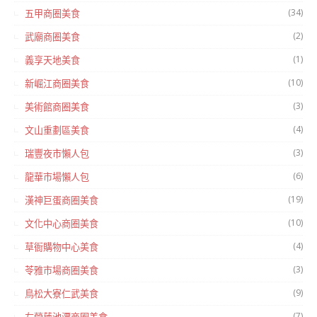
(34)
五甲商圈美食
(2)
武廟商圈美食
(1)
義享天地美食
(10)
新崛江商圈美食
(3)
美術館商圈美食
(4)
文山重劃區美食
(3)
瑞豐夜市懶人包
(6)
龍華市場懶人包
(19)
漢神巨蛋商圈美食
(10)
文化中心商圈美食
(4)
草衙購物中心美食
(3)
苓雅市場商圈美食
(9)
鳥松大寮仁武美食
(7)