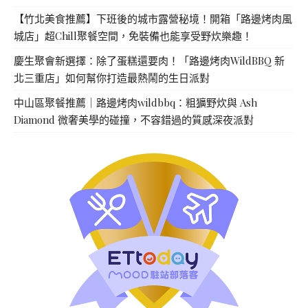
【竹北美食推薦】下班後的城市露營秘境！開箱「路邊烤肉風
城店」超Chill聚餐空間，免裝備也能享受野炊樂趣！
慶生聚會新選擇：除了蛋糕還要肉！「路邊烤肉WildBBQ 新
北三重店」如何幫你打造最熱鬧的生日派對
中山區聚餐推薦｜路邊烤肉wildbbq：粗獷野炊與 Ash
Diamond 微奢美學的碰撞，不容錯過的質感深夜派對