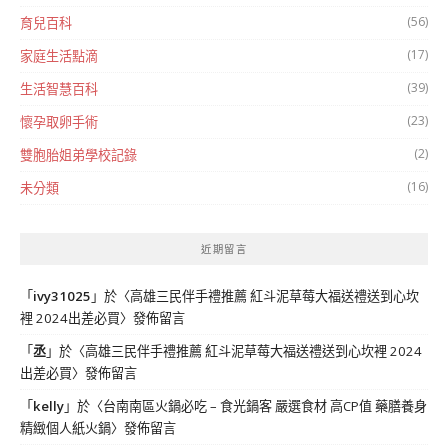
(56)
育兒百科
(17)
家庭生活點滴
(39)
生活智慧百科
(23)
懷孕取卵手術
(2)
雙胞胎姐弟學校記錄
(16)
未分類
近期留言
「
ivy31025
」於〈
高雄三民伴手禮推薦 紅斗泥草莓大福送禮送到心坎
裡 2024出差必買
〉發佈留言
「
丞
」於〈
高雄三民伴手禮推薦 紅斗泥草莓大福送禮送到心坎裡 2024
出差必買
〉發佈留言
「
kelly
」於〈
台南南區火鍋必吃 – 食光鍋客 嚴選食材 高CP值 藥膳養身
精緻個人紙火鍋
〉發佈留言