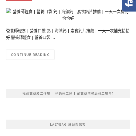
營養師輕食 | 營養口袋-鈣 | 海藻鈣 | 素食鈣片推薦 | 一天一次補充恰恰
好 營養師輕食 | 營養口袋-…
CONTINUE READING
推薦高雄駁二住宿 – 帕鉑候工所 [ 前高雄港務局員工宿舍]
LAZYBAG 駐站部落客