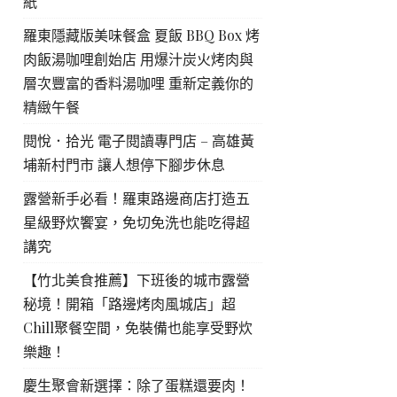
紙
羅東隱藏版美味餐盒 夏飯 BBQ Box 烤
肉飯湯咖哩創始店 用爆汁炭火烤肉與
層次豐富的香料湯咖哩 重新定義你的
精緻午餐
閱悅．拾光 電子閱讀專門店 – 高雄黃
埔新村門市 讓人想停下腳步休息
露營新手必看！羅東路邊商店打造五
星級野炊饗宴，免切免洗也能吃得超
講究
【竹北美食推薦】下班後的城市露營
秘境！開箱「路邊烤肉風城店」超
Chill聚餐空間，免裝備也能享受野炊
樂趣！
慶生聚會新選擇：除了蛋糕還要肉！