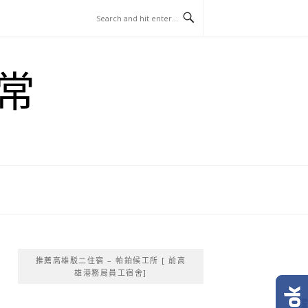
常
推薦高雄駁二住宿 – 帕鉑候工所 [ 前高
雄港務局員工宿舍]