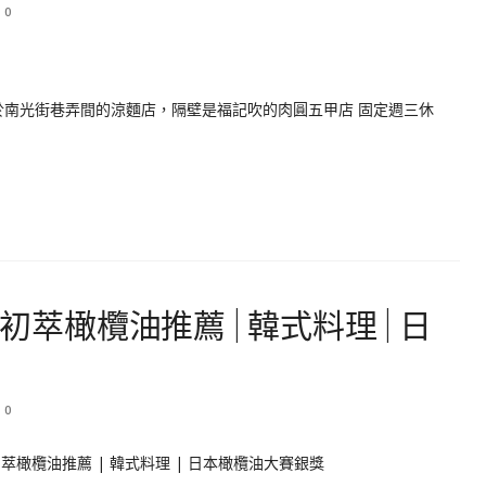
0
於南光街巷弄間的涼麵店，隔壁是福記吹的肉圓五甲店 固定週三休
初萃橄欖油推薦 | 韓式料理 | 日
0