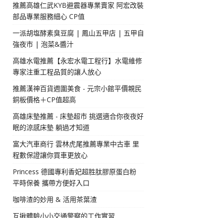
推薦高雄仁武KYB避震器專業賣家 阿宏改裝
部品專業服務細心 CP值
一派胡塩酵素臭豆腐 | 鳳山五甲店 | 五甲自
強夜市 | 泡菜&醬汁
高雄水電推薦【永宏水電工程行】水電維修
專家注重工程品質的讓人放心
推薦漢神百貨週圍美食 - 元宗小館平價親民
銅板價格＋CP值超高
高雄床墊推薦 - 床墊超市 挑選適合你夜夜好
眠的涼感床墊 躺過才知道
富大汽車商行 雲林虎尾推薦專業中古車 里
程數保證讓你買車更放心
Princess 德國專利香妃超胜肽膠原蛋白粉
平時保養 攜帶方便好入口
咖啡渣的妙用 & 活用茶葉渣
互揪體驗小小交通警察的工作實習