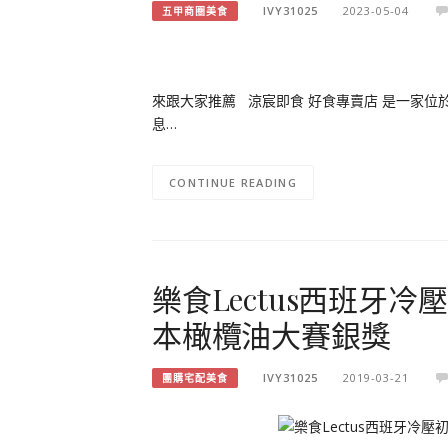
IVY31025
2023-05-04
五甲商圈美食
來跟大家推薦 涼宸即食 好食專賣店 是一家位
息…
CONTINUE READING
樂食Lectus西班牙冷壓
本橄欖油大賽銀獎
IVY31025
2019-03-21
團購宅配美食