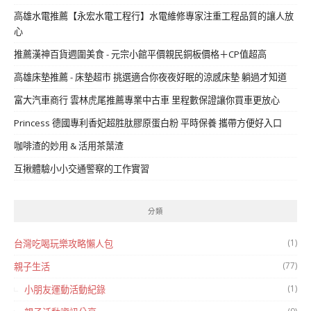
高雄水電推薦【永宏水電工程行】水電維修專家注重工程品質的讓人放
心
推薦漢神百貨週圍美食 - 元宗小館平價親民銅板價格＋CP值超高
高雄床墊推薦 - 床墊超市 挑選適合你夜夜好眠的涼感床墊 躺過才知道
富大汽車商行 雲林虎尾推薦專業中古車 里程數保證讓你買車更放心
Princess 德國專利香妃超胜肽膠原蛋白粉 平時保養 攜帶方便好入口
咖啡渣的妙用 & 活用茶葉渣
互揪體驗小小交通警察的工作實習
分類
(1)
台灣吃喝玩樂攻略懶人包
(77)
親子生活
(1)
小朋友運動活動紀錄