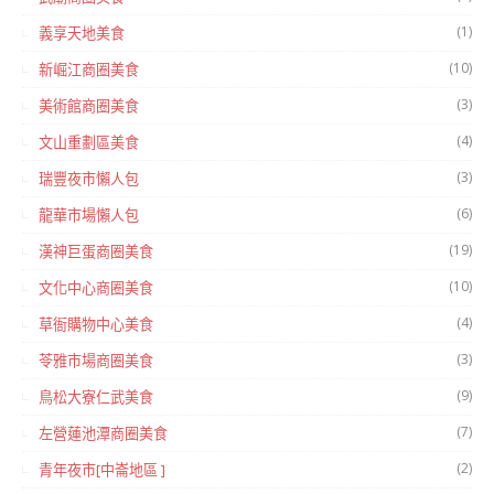
(1)
義享天地美食
(10)
新崛江商圈美食
(3)
美術館商圈美食
(4)
文山重劃區美食
(3)
瑞豐夜市懶人包
(6)
龍華市場懶人包
(19)
漢神巨蛋商圈美食
(10)
文化中心商圈美食
(4)
草衙購物中心美食
(3)
苓雅市場商圈美食
(9)
鳥松大寮仁武美食
(7)
左營蓮池潭商圈美食
(2)
青年夜市[中崙地區 ]