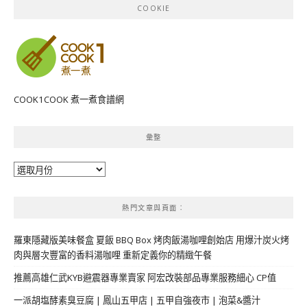
COOKIE
COOK1COOK 煮一煮食譜網
彙整
彙
整
熱門文章與頁面︰
羅東隱藏版美味餐盒 夏飯 BBQ Box 烤肉飯湯咖哩創始店 用爆汁炭火烤
肉與層次豐富的香料湯咖哩 重新定義你的精緻午餐
推薦高雄仁武KYB避震器專業賣家 阿宏改裝部品專業服務細心 CP值
一派胡塩酵素臭豆腐 | 鳳山五甲店 | 五甲自強夜市 | 泡菜&醬汁