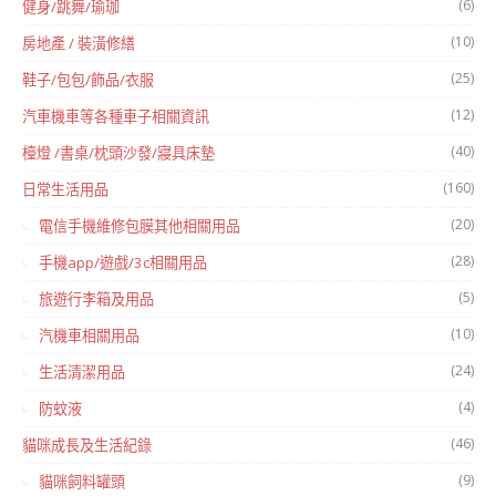
(6)
健身/跳舞/瑜珈
(10)
房地產 / 裝潢修繕
(25)
鞋子/包包/飾品/衣服
(12)
汽車機車等各種車子相關資訊
(40)
檯燈 /書桌/枕頭沙發/寢具床墊
(160)
日常生活用品
(20)
電信手機維修包膜其他相關用品
(28)
手機app/遊戲/3c相關用品
(5)
旅遊行李箱及用品
(10)
汽機車相關用品
(24)
生活清潔用品
(4)
防蚊液
(46)
貓咪成長及生活紀錄
(9)
貓咪飼料罐頭