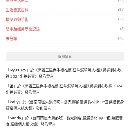
家庭生活點滴
(39)
生活智慧百科
(23)
懷孕取卵手術
(2)
雙胞胎姐弟學校記錄
(16)
未分類
近期留言
「
ivy31025
」於〈
高雄三民伴手禮推薦 紅斗泥草莓大福送禮送到心坎
裡 2024出差必買
〉發佈留言
「
丞
」於〈
高雄三民伴手禮推薦 紅斗泥草莓大福送禮送到心坎裡 2024
出差必買
〉發佈留言
「
kelly
」於〈
台南南區火鍋必吃 – 食光鍋客 嚴選食材 高CP值 藥膳養身
精緻個人紙火鍋
〉發佈留言
「
Sandy
」於〈
台南南區火鍋必吃 – 食光鍋客 嚴選食材 高CP值 藥膳養
身 精緻個人紙火鍋
〉發佈留言