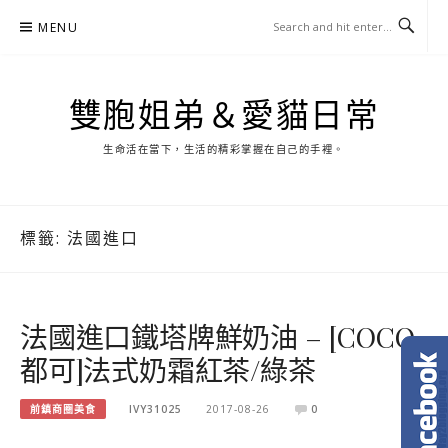
Skip
MENU
to
content
雙胞姐弟＆愛貓日常
生命活在當下，生活的精彩掌握在自己的手裡。
標籤:
法國進口
法國進口鐵塔牌鮮奶油 – [COCO
都可]法式奶霜紅茶/綠茶
前鎮商圈美食
IVY31025
2017-08-26
0