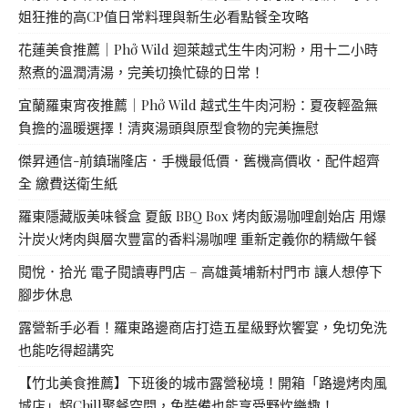
姐狂推的高CP值日常料理與新生必看點餐全攻略
花蓮美食推薦｜Phở Wild 迴萊越式生牛肉河粉，用十二小時
熬煮的溫潤清湯，完美切換忙碌的日常！
宜蘭羅東宵夜推薦｜Phở Wild 越式生牛肉河粉：夏夜輕盈無
負擔的溫暖選擇！清爽湯頭與原型食物的完美撫慰
傑昇通信-前鎮瑞隆店．手機最低價．舊機高價收．配件超齊
全 繳費送衛生紙
羅東隱藏版美味餐盒 夏飯 BBQ Box 烤肉飯湯咖哩創始店 用爆
汁炭火烤肉與層次豐富的香料湯咖哩 重新定義你的精緻午餐
閱悅．拾光 電子閱讀專門店 – 高雄黃埔新村門市 讓人想停下
腳步休息
露營新手必看！羅東路邊商店打造五星級野炊饗宴，免切免洗
也能吃得超講究
【竹北美食推薦】下班後的城市露營秘境！開箱「路邊烤肉風
城店」超Chill聚餐空間，免裝備也能享受野炊樂趣！