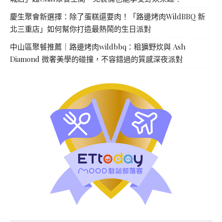
慶生聚會新選擇：除了蛋糕還要肉！「路邊烤肉WildBBQ 新
北三重店」如何幫你打造最熱鬧的生日派對
中山區聚餐推薦｜路邊烤肉wildbbq：粗獷野炊與 Ash
Diamond 微奢美學的碰撞，不容錯過的質感深夜派對