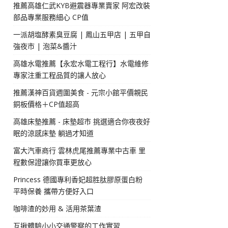
推薦高雄仁武KYB避震器專業賣家 阿宏改裝
部品專業服務細心 CP值
一派胡塩酵素臭豆腐 | 鳳山五甲店 | 五甲自
強夜市 | 泡菜&醬汁
高雄水電推薦【永宏水電工程行】水電維修
專家注重工程品質的讓人放心
推薦漢神百貨週圍美食 - 元宗小館平價親民
銅板價格＋CP值超高
高雄床墊推薦 - 床墊超市 挑選適合你夜夜好
眠的涼感床墊 躺過才知道
富大汽車商行 雲林虎尾推薦專業中古車 里
程數保證讓你買車更放心
Princess 德國專利香妃超胜肽膠原蛋白粉
平時保養 攜帶方便好入口
咖啡渣的妙用 & 活用茶葉渣
互揪體驗小小交通警察的工作實習