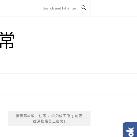
常
推薦高雄駁二住宿 – 帕鉑候工所 [ 前高
雄港務局員工宿舍]