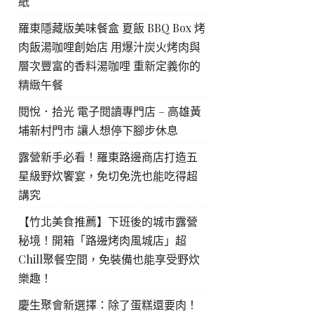
紙
羅東隱藏版美味餐盒 夏飯 BBQ Box 烤
肉飯湯咖哩創始店 用爆汁炭火烤肉與
層次豐富的香料湯咖哩 重新定義你的
精緻午餐
閱悅．拾光 電子閱讀專門店 – 高雄黃
埔新村門市 讓人想停下腳步休息
露營新手必看！羅東路邊商店打造五
星級野炊饗宴，免切免洗也能吃得超
講究
【竹北美食推薦】下班後的城市露營
秘境！開箱「路邊烤肉風城店」超
Chill聚餐空間，免裝備也能享受野炊
樂趣！
慶生聚會新選擇：除了蛋糕還要肉！