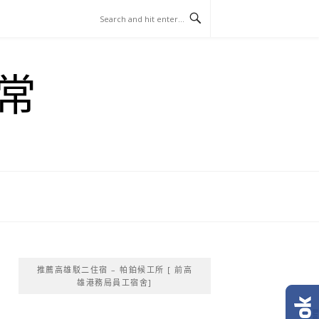
常
推薦高雄駁二住宿 – 帕鉑候工所 [ 前高
雄港務局員工宿舍]