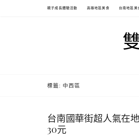
Skip
親子成長體驗活動
高雄地區美食
台南地區美
to
content
標籤:
中西區
台南國華街超人氣在地6
30元