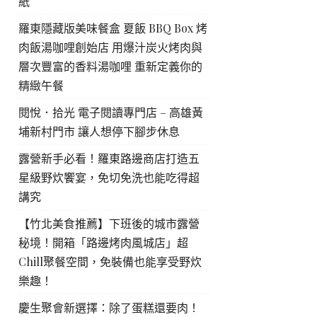
紙
羅東隱藏版美味餐盒 夏飯 BBQ Box 烤
肉飯湯咖哩創始店 用爆汁炭火烤肉與
層次豐富的香料湯咖哩 重新定義你的
精緻午餐
閱悅．拾光 電子閱讀專門店 – 高雄黃
埔新村門市 讓人想停下腳步休息
露營新手必看！羅東路邊商店打造五
星級野炊饗宴，免切免洗也能吃得超
講究
【竹北美食推薦】下班後的城市露營
秘境！開箱「路邊烤肉風城店」超
Chill聚餐空間，免裝備也能享受野炊
樂趣！
慶生聚會新選擇：除了蛋糕還要肉！