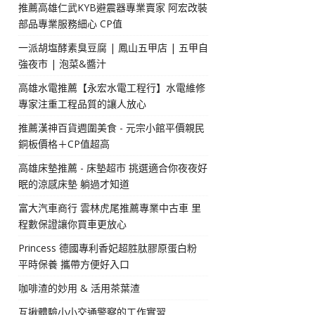
推薦高雄仁武KYB避震器專業賣家 阿宏改裝
部品專業服務細心 CP值
一派胡塩酵素臭豆腐 | 鳳山五甲店 | 五甲自
強夜市 | 泡菜&醬汁
高雄水電推薦【永宏水電工程行】水電維修
專家注重工程品質的讓人放心
推薦漢神百貨週圍美食 - 元宗小館平價親民
銅板價格＋CP值超高
高雄床墊推薦 - 床墊超市 挑選適合你夜夜好
眠的涼感床墊 躺過才知道
富大汽車商行 雲林虎尾推薦專業中古車 里
程數保證讓你買車更放心
Princess 德國專利香妃超胜肽膠原蛋白粉
平時保養 攜帶方便好入口
咖啡渣的妙用 & 活用茶葉渣
互揪體驗小小交通警察的工作實習