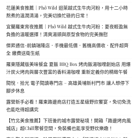
花蓮美食推薦｜Phở Wild 迴萊越式生牛肉河粉，用十二小時
熬煮的溫潤清湯，完美切換忙碌的日常！
宜蘭羅東宵夜推薦｜Phở Wild 越式生牛肉河粉：夏夜輕盈無
負擔的溫暖選擇！清爽湯頭與原型食物的完美撫慰
傑昇通信-前鎮瑞隆店．手機最低價．舊機高價收．配件超齊
全 繳費送衛生紙
羅東隱藏版美味餐盒 夏飯 BBQ Box 烤肉飯湯咖哩創始店 用爆
汁炭火烤肉與層次豐富的香料湯咖哩 重新定義你的精緻午餐
閱悅．拾光 電子閱讀專門店 – 高雄黃埔新村門市 讓人想停下
腳步休息
露營新手必看！羅東路邊商店打造五星級野炊饗宴，免切免洗
也能吃得超講究
【竹北美食推薦】下班後的城市露營秘境！開箱「路邊烤肉風
城店」超Chill聚餐空間，免裝備也能享受野炊樂趣！