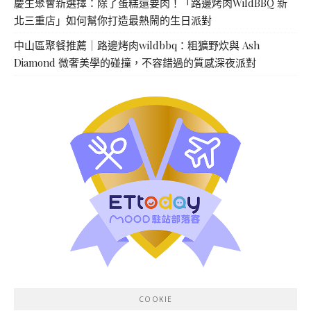
慶生聚會新選擇：除了蛋糕還要肉！「路邊烤肉WildBBQ 新
北三重店」如何幫你打造最熱鬧的生日派對
中山區聚餐推薦｜路邊烤肉wildbbq：粗獷野炊與 Ash
Diamond 微奢美學的碰撞，不容錯過的質感深夜派對
COOKIE