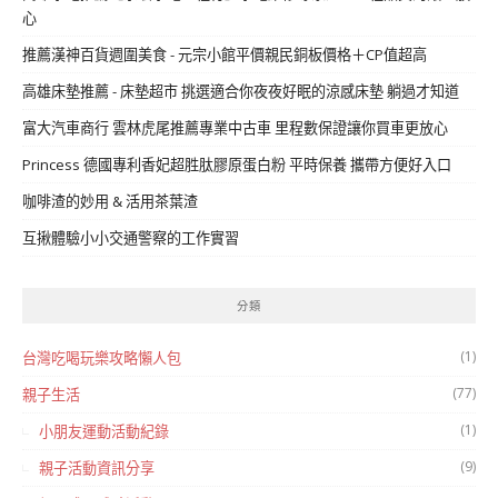
心
推薦漢神百貨週圍美食 - 元宗小館平價親民銅板價格＋CP值超高
高雄床墊推薦 - 床墊超市 挑選適合你夜夜好眠的涼感床墊 躺過才知道
富大汽車商行 雲林虎尾推薦專業中古車 里程數保證讓你買車更放心
Princess 德國專利香妃超胜肽膠原蛋白粉 平時保養 攜帶方便好入口
咖啡渣的妙用 & 活用茶葉渣
互揪體驗小小交通警察的工作實習
分類
(1)
台灣吃喝玩樂攻略懶人包
(77)
親子生活
(1)
小朋友運動活動紀錄
(9)
親子活動資訊分享