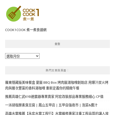
COOK1COOK 煮一煮食譜網
彙整
彙
整
熱門文章與頁面︰
羅東隱藏版美味餐盒 夏飯 BBQ Box 烤肉飯湯咖哩創始店 用爆汁炭火烤
肉與層次豐富的香料湯咖哩 重新定義你的精緻午餐
推薦高雄仁武KYB避震器專業賣家 阿宏改裝部品專業服務細心 CP值
一派胡塩酵素臭豆腐 | 鳳山五甲店 | 五甲自強夜市 | 泡菜&醬汁
高雄水電推薦【永宏水電工程行】水電維修專家注重工程品質的讓人放