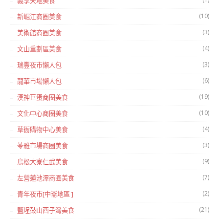
義享天地美食
(10)
新崛江商圈美食
(3)
美術館商圈美食
(4)
文山重劃區美食
(3)
瑞豐夜市懶人包
(6)
龍華市場懶人包
(19)
漢神巨蛋商圈美食
(10)
文化中心商圈美食
(4)
草衙購物中心美食
(3)
苓雅市場商圈美食
(9)
鳥松大寮仁武美食
(7)
左營蓮池潭商圈美食
(2)
青年夜市[中崙地區 ]
(21)
鹽埕鼓山西子灣美食