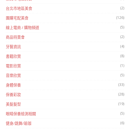
(2)
台北市地區美食
(126)
團購宅配美食
(5)
線上電商 / 購物頻道
(2)
商品特賣會
(4)
牙醫資訊
(8)
書籍欣賞
(1)
電影欣賞
(5)
音樂欣賞
(33)
身體保養
(28)
保養彩妝
(19)
美髮髮型
(5)
眼睛保養檢測相關
(6)
健身/跳舞/瑜珈