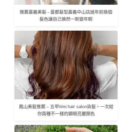
推薦嘉義美髮 - 曼都髮型嘉義中山店過年前換個
髮色讓自己煥然一新變年輕
鳳山美髮推薦 – 五甲Wei hair salon染髮，一次給
你兩種不一樣的顯眼亮麗顏色