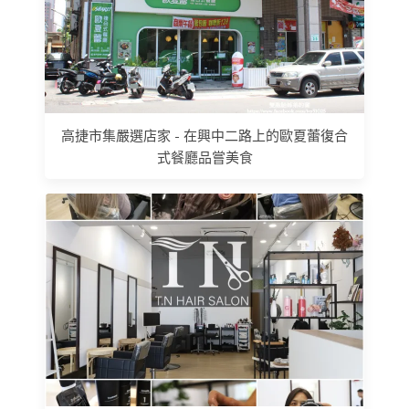
高捷市集嚴選店家 - 在興中二路上的歐夏蕾復合
式餐廳品嘗美食