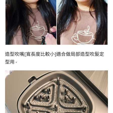
造型吹嘴[寬長度比較小]適合做局部造型吹髮定
型用
。