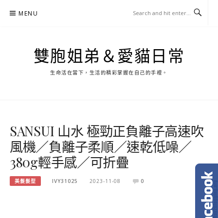
Skip
MENU
to
content
雙胞姐弟＆愛貓日常
生命活在當下，生活的精彩掌握在自己的手裡。
SANSUI 山水 極勁正負離子高速吹
風機／負離子柔順／速乾低噪／
380g輕手感／可折疊
美髮髮型
IVY31025
2023-11-08
0