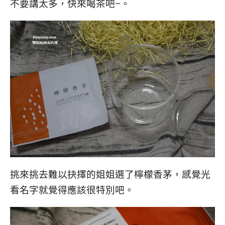
不要講太多，快來喝茶吧~。
挑來挑去難以抉擇的姐姐選了檸檬香茅，感覺光
看名字就覺得應該很特別吧。