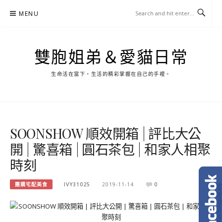
Skip
MENU
to
content
雙胞姐弟＆愛貓日常
生命活在當下，生活的精彩掌握在自己的手裡。
SOONSHOW 順效開箱 | 評比大公
開 | 驚喜箱 | 圓石茶包 | 和家人相聚
時刻
團購宅配美食
IVY31025
2019-11-14
0