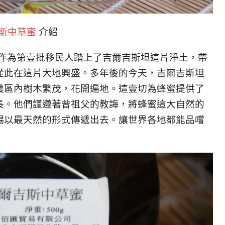
斯中草蜜
介紹
母作為第壹批移民人踏上了吉爾吉斯坦這片淨土，帶
從此在這片大地興盛。多年後的今天，吉爾吉斯坦
護區內樹木繁茂，花開遍地。這壹切為蜂蜜提供了
長。他們謹遵著曾祖父的教誨，將蜂蜜這大自然的
賜以最天然的形式傳遞出去。讓世界各地都能品嚐