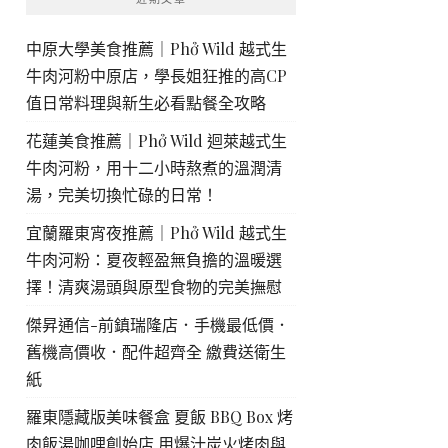
中原大學美食推薦｜Phở Wild 越式生
牛肉河粉中原店，學長姐狂推的高CP
值日常料理與新生必看點餐全攻略
花蓮美食推薦｜Phở Wild 迴萊越式生
牛肉河粉，用十二小時熬煮的溫潤清
湯，完美切換忙碌的日常！
宜蘭羅東宵夜推薦｜Phở Wild 越式生
牛肉河粉：夏夜輕盈無負擔的溫暖選
擇！清爽湯頭與原型食物的完美撫慰
傑昇通信-前鎮瑞隆店．手機最低價．
舊機高價收．配件超齊全 繳費送衛生
紙
羅東隱藏版美味餐盒 夏飯 BBQ Box 烤
肉飯湯咖哩創始店 用爆汁炭火烤肉與