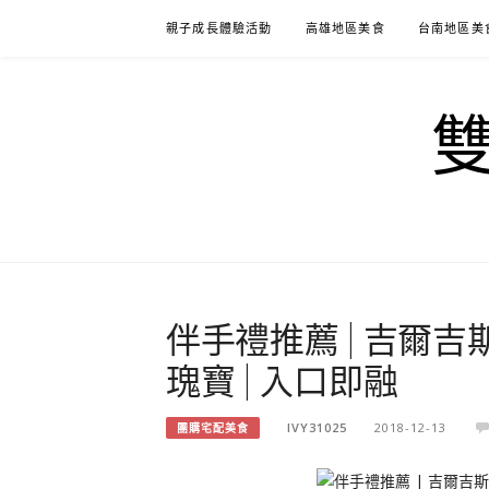
Skip
親子成長體驗活動
高雄地區美食
台南地區美
to
content
伴手禮推薦 | 吉爾吉斯
瑰寶 | 入口即融
IVY31025
2018-12-13
團購宅配美食