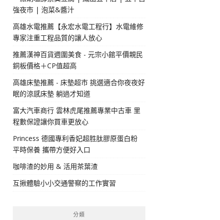
強夜市 | 泡菜&醬汁
高雄水電推薦【永宏水電工程行】水電維修
專家注重工程品質的讓人放心
推薦漢神百貨週圍美食 - 元宗小館平價親民
銅板價格＋CP值超高
高雄床墊推薦 - 床墊超市 挑選適合你夜夜好
眠的涼感床墊 躺過才知道
富大汽車商行 雲林虎尾推薦專業中古車 里
程數保證讓你買車更放心
Princess 德國專利香妃超胜肽膠原蛋白粉
平時保養 攜帶方便好入口
咖啡渣的妙用 & 活用茶葉渣
互揪體驗小小交通警察的工作實習
分類