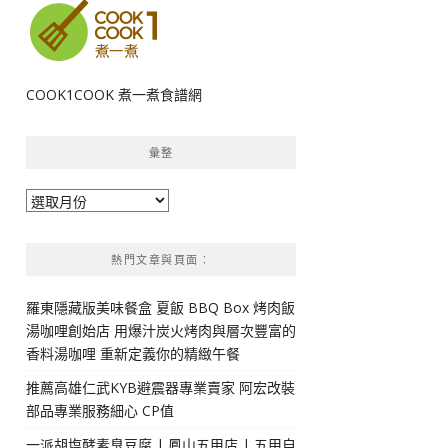
COOK1COOK 煮一煮食譜網
彙整
彙
整
熱門文章與頁面︰
羅東隱藏版美味餐盒 夏飯 BBQ Box 烤肉飯
湯咖哩創始店 用爆汁炭火烤肉與層次豐富的
香料湯咖哩 重新定義你的精緻午餐
推薦高雄仁武KYB避震器專業賣家 阿宏改裝
部品專業服務細心 CP值
一派胡塩酵素臭豆腐 | 鳳山五甲店 | 五甲自