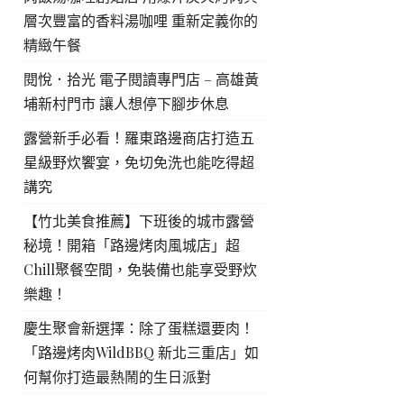
層次豐富的香料湯咖哩 重新定義你的
精緻午餐
閱悅．拾光 電子閱讀專門店 – 高雄黃
埔新村門市 讓人想停下腳步休息
露營新手必看！羅東路邊商店打造五
星級野炊饗宴，免切免洗也能吃得超
講究
【竹北美食推薦】下班後的城市露營
秘境！開箱「路邊烤肉風城店」超
Chill聚餐空間，免裝備也能享受野炊
樂趣！
慶生聚會新選擇：除了蛋糕還要肉！
「路邊烤肉WildBBQ 新北三重店」如
何幫你打造最熱鬧的生日派對