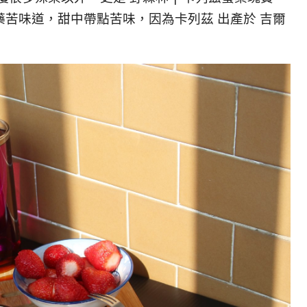
苦味道，甜中帶點苦味，因為卡列茲 出產於 吉爾