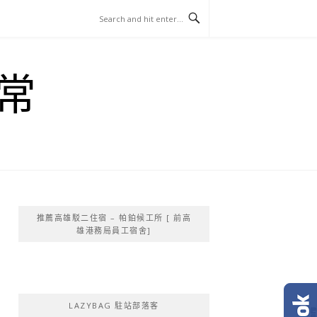
常
推薦高雄駁二住宿 – 帕鉑候工所 [ 前高
雄港務局員工宿舍]
LAZYBAG 駐站部落客