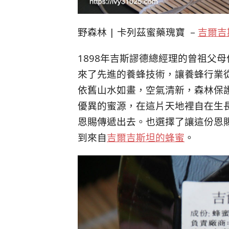
野森林 | 卡列茲蜜藥瑰寶 –
吉爾吉
1898年吉斯謬德總經理的曾祖父
來了先進的養蜂技術，讓養蜂行業
依舊山水如畫，空氣清新，森林保
優異的蜜源，在這片天地裡自在生
恩賜傳遞出去。也選擇了讓這份恩
到來自
吉爾吉斯坦的蜂蜜
。