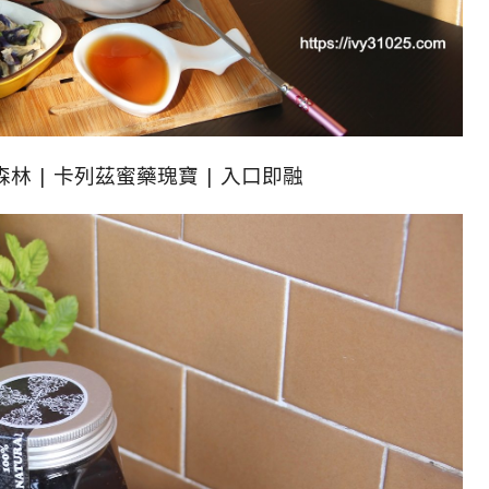
森林 | 卡列茲蜜藥瑰寶 | 入口即融