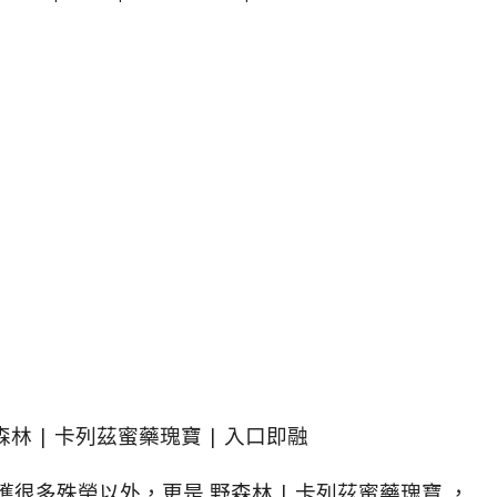
森林 | 卡列茲蜜藥瑰寶 | 入口即融
很多殊榮以外，更是 野森林 | 卡列茲蜜藥瑰寶 ，