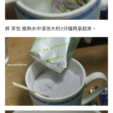
將 茶包 進熱水中浸泡大約3分鐘再拿起來。