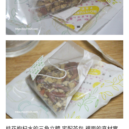
桂花枸杞水的三角立體 宅配茶包 裡面的真材實