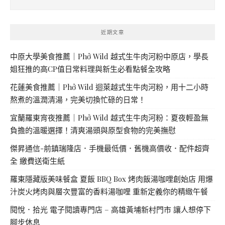
近期文章
中原大學美食推薦｜Phở Wild 越式生牛肉河粉中原店，學長
姐狂推的高CP值日常料理與新生必看點餐全攻略
花蓮美食推薦｜Phở Wild 迴萊越式生牛肉河粉，用十二小時
熬煮的溫潤清湯，完美切換忙碌的日常！
宜蘭羅東宵夜推薦｜Phở Wild 越式生牛肉河粉：夏夜輕盈無
負擔的溫暖選擇！清爽湯頭與原型食物的完美撫慰
傑昇通信-前鎮瑞隆店．手機最低價．舊機高價收．配件超齊
全 繳費送衛生紙
羅東隱藏版美味餐盒 夏飯 BBQ Box 烤肉飯湯咖哩創始店 用爆
汁炭火烤肉與層次豐富的香料湯咖哩 重新定義你的精緻午餐
閱悅．拾光 電子閱讀專門店 – 高雄黃埔新村門市 讓人想停下
腳步休息