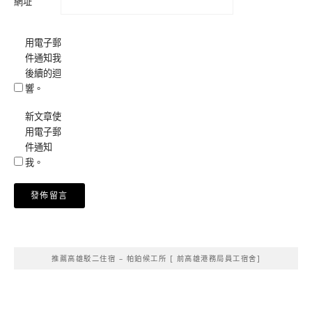
網址
用電子郵
件通知我
後續的迴
響。
新文章使
用電子郵
件通知
我。
Alternative:
推薦高雄駁二住宿 – 帕鉑候工所 [ 前高雄港務局員工宿舍]