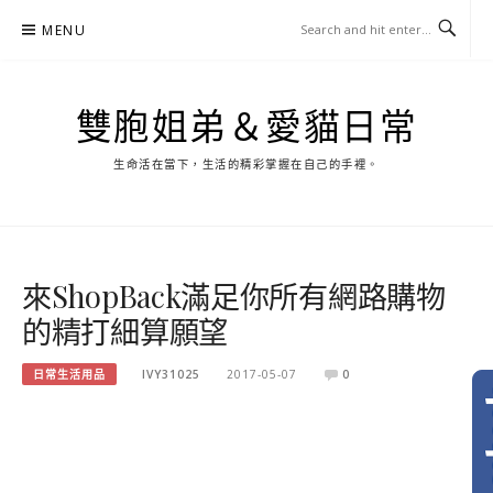
Skip
MENU
to
content
雙胞姐弟＆愛貓日常
生命活在當下，生活的精彩掌握在自己的手裡。
來ShopBack滿足你所有網路購物
的精打細算願望
日常生活用品
IVY31025
2017-05-07
0