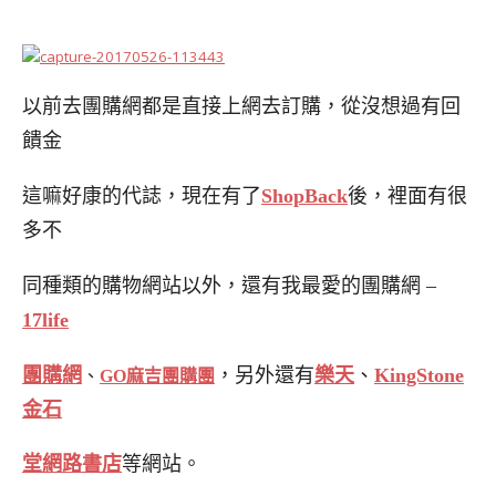
以前去團購網都是直接上網去訂購，從沒想過有回
饋金
這嘛好康的代誌，現在有了
ShopBack
後，
裡面有很
多不
同種類的購物網站以外，還有我
最愛的
團購網
–
17life
團購網
，另外還有
樂天
、
KingStone
、
GO麻吉團購團
金石
堂網路書店
等
網站。