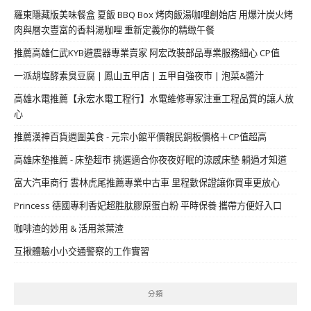
羅東隱藏版美味餐盒 夏飯 BBQ Box 烤肉飯湯咖哩創始店 用爆汁炭火烤
肉與層次豐富的香料湯咖哩 重新定義你的精緻午餐
推薦高雄仁武KYB避震器專業賣家 阿宏改裝部品專業服務細心 CP值
一派胡塩酵素臭豆腐 | 鳳山五甲店 | 五甲自強夜市 | 泡菜&醬汁
高雄水電推薦【永宏水電工程行】水電維修專家注重工程品質的讓人放
心
推薦漢神百貨週圍美食 - 元宗小館平價親民銅板價格＋CP值超高
高雄床墊推薦 - 床墊超市 挑選適合你夜夜好眠的涼感床墊 躺過才知道
富大汽車商行 雲林虎尾推薦專業中古車 里程數保證讓你買車更放心
Princess 德國專利香妃超胜肽膠原蛋白粉 平時保養 攜帶方便好入口
咖啡渣的妙用 & 活用茶葉渣
互揪體驗小小交通警察的工作實習
分類