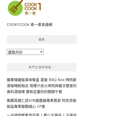
COOK1COOK 煮一煮食譜網
彙整
彙
整
熱門文章與頁面︰
羅東隱藏版美味餐盒 夏飯 BBQ Box 烤肉飯
湯咖哩創始店 用爆汁炭火烤肉與層次豐富的
香料湯咖哩 重新定義你的精緻午餐
推薦高雄仁武KYB避震器專業賣家 阿宏改裝
部品專業服務細心 CP值
一派胡塩酵素臭豆腐 | 鳳山五甲店 | 五甲自