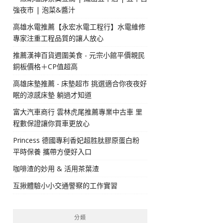
強夜市 | 泡菜&醬汁
高雄水電推薦【永宏水電工程行】水電維修
專家注重工程品質的讓人放心
推薦漢神百貨週圍美食 - 元宗小館平價親民
銅板價格＋CP值超高
高雄床墊推薦 - 床墊超市 挑選適合你夜夜好
眠的涼感床墊 躺過才知道
富大汽車商行 雲林虎尾推薦專業中古車 里
程數保證讓你買車更放心
Princess 德國專利香妃超胜肽膠原蛋白粉
平時保養 攜帶方便好入口
咖啡渣的妙用 & 活用茶葉渣
互揪體驗小小交通警察的工作實習
分類