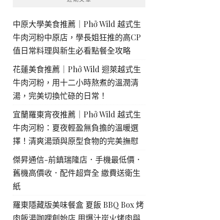
中原大學美食推薦｜Phở Wild 越式生
牛肉河粉中原店，學長姐狂推的高CP
值日常料理與新生必看點餐全攻略
花蓮美食推薦｜Phở Wild 迴萊越式生
牛肉河粉，用十二小時熬煮的溫潤清
湯，完美切換忙碌的日常！
宜蘭羅東宵夜推薦｜Phở Wild 越式生
牛肉河粉：夏夜輕盈無負擔的溫暖選
擇！清爽湯頭與原型食物的完美撫慰
傑昇通信-前鎮瑞隆店．手機最低價．
舊機高價收．配件超齊全 繳費送衛生
紙
羅東隱藏版美味餐盒 夏飯 BBQ Box 烤
肉飯湯咖哩創始店 用爆汁炭火烤肉與