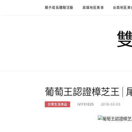
Skip
親子成長體驗活動
高雄地區美食
台南地區美
to
content
葡萄王認證樟芝王 | 尾牙
IVY31025
2018-02-05
日常生活用品