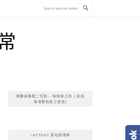
常
推薦高雄駁二住宿 – 帕鉑候工所 [ 前高
雄港務局員工宿舍]
LAZYBAG 駐站部落客