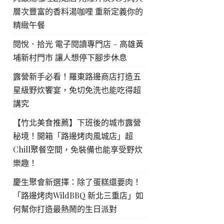
層次豐富的香料湯咖哩 重新定義你的
精緻午餐
閱悅．拾光 電子閱讀專門店 – 高雄黃
埔新村門市 讓人想停下腳步休息
露營新手必看！羅東路邊商店打造五
星級野炊饗宴，免切免洗也能吃得超
講究
【竹北美食推薦】下班後的城市露營
秘境！開箱「路邊烤肉風城店」超
Chill聚餐空間，免裝備也能享受野炊
樂趣！
慶生聚會新選擇：除了蛋糕還要肉！
「路邊烤肉WildBBQ 新北三重店」如
何幫你打造最熱鬧的生日派對