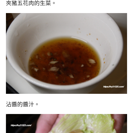
夾豬五花肉的生菜。
沾醬的醬汁。