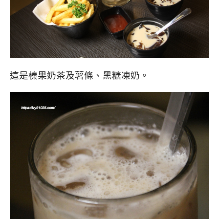
這是榛果奶茶及薯條、黑糖凍奶。