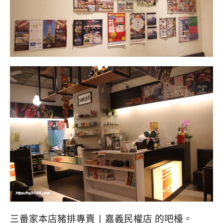
三番家本店豬排專賣 | 嘉義民權店 的吧檯。