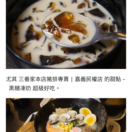
尤其 三番家本店豬排專賣 | 嘉義民權店 的甜點 –
黑糖凍奶 超級好吃。