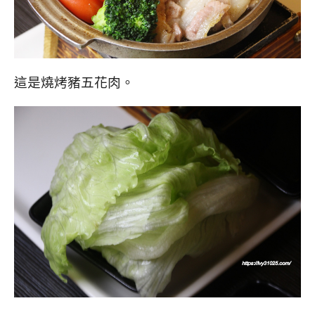
這是燒烤豬五花肉。