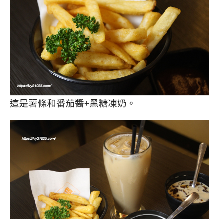
這是薯條和番茄醬+黑糖凍奶。