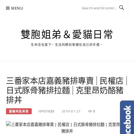
Skip
MENU
to
content
雙胞姐弟＆愛貓日常
生命活在當下，生活的精彩掌握在自己的手裡。
三番家本店嘉義豬排專賣 | 民權店 |
日式豚骨豬排拉麵 | 克里昂奶酪豬
排丼
嘉義地區美食
IVY31025
2019-01-27
0